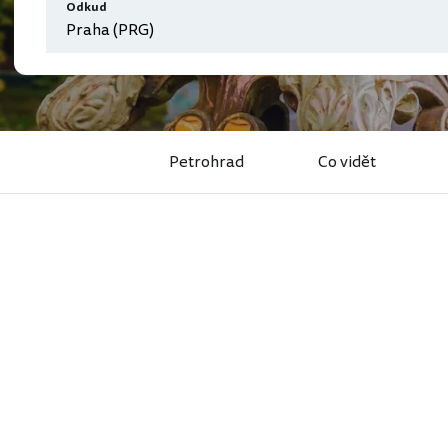
Odkud
Petrohrad
Co vidět