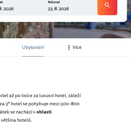
et
Návrat
a
Ubytování
Více
el až po tisíce za luxusní hotel, záleží
za 3* hotel se pohybuje mezi 500–800
mátek se nachází v
oblasti
i většina hotelů.