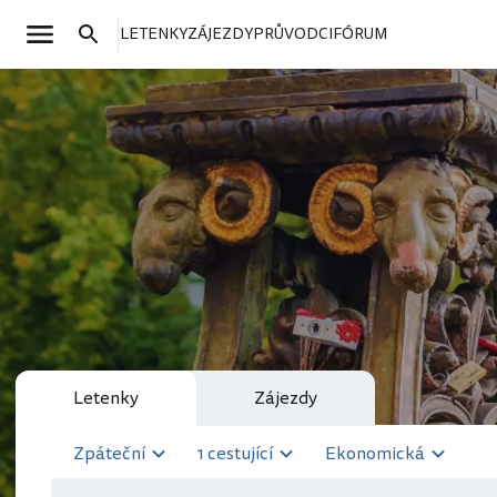
LETENKY
ZÁJEZDY
PRŮVODCI
FÓRUM
Letenky
Zájezdy
Zpáteční
1 cestující
Ekonomická