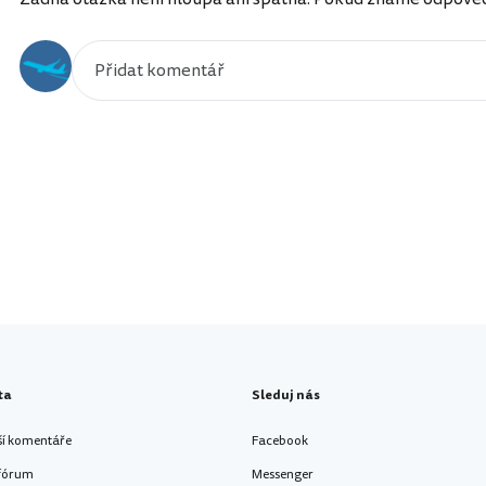
ta
Sleduj nás
ší komentáře
Facebook
 fórum
Messenger