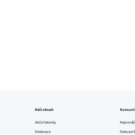
Náš obsah
Komuni
Akční letenky
Nejnověj
Destinace
Diskuzní