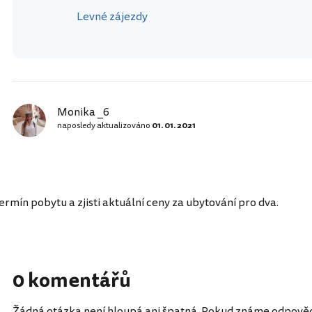
Levné zájezdy
Monika _6
naposledy aktualizováno
01. 01. 2021
rmín pobytu a zjisti aktuální ceny za ubytování pro dva.
0 komentářů
Žádná otázka není hloupá ani špatná. Pokud známe odpověď, 