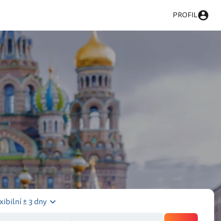
PROFIL
xibilní ± 3 dny