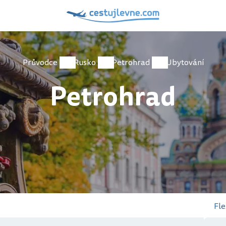
Průvodce
Rusko
Petrohrad
Ubytování
Petrohrad
Fle