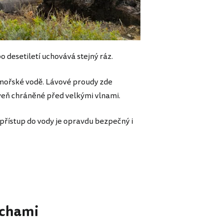
po desetiletí uchovává stejný ráz.
mořské vodě. Lávové proudy zde
veň chráněné před velkými vlnami.
 přístup do vody je opravdu bezpečný i
echami