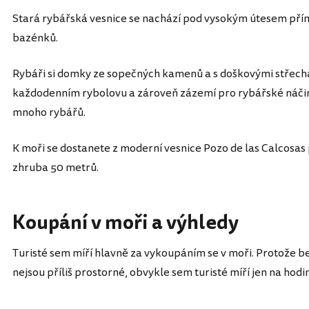
Stará rybářská vesnice se nachází pod vysokým útesem pří
bazénků.
Rybáři si domky ze sopečných kamenů a s doškovými střechami
každodenním rybolovu a zároveň zázemí pro rybářské náčiní
mnoho rybářů.
K moři se dostanete z moderní vesnice Pozo de las Calcosas 
zhruba 50 metrů.
Koupání v moři a výhledy
Turisté sem míří hlavně za vykoupáním se v moři. Protože b
nejsou příliš prostorné, obvykle sem turisté míří jen na hodin