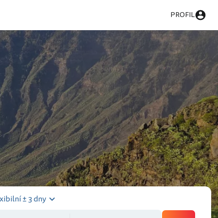
PROFIL
s
xibilní ± 3 dny