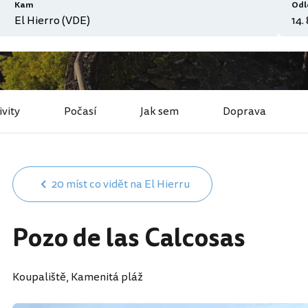
Kam
Odl
ivity
Počasí
Jak sem
Doprava
20 míst co vidět na El Hierru
Pozo de las Calcosas
Koupaliště, Kamenitá pláž