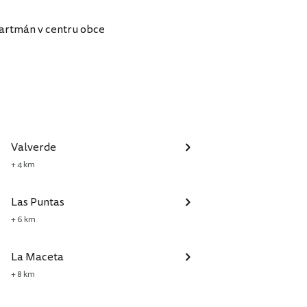
artmán v centru obce
Valverde
+ 4 km
Las Puntas
+ 6 km
La Maceta
+ 8 km