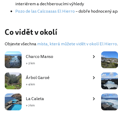
interiérem a dechberoucími výhledy
Pozo de las Calcoasas El Hierro
– dobře hodnocený ap
Co vidět v okolí
Objevte všechna
místa, která můžete vidět v okolí El Hierro
.
Charco Manso
+ 2 km
Árbol Garoé
+ 4 km
La Caleta
+ 7 km