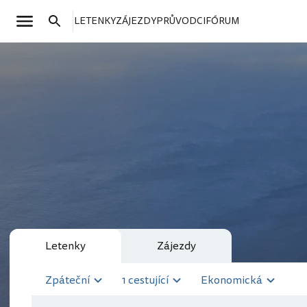
LETENKY
ZÁJEZDY
PRŮVODCI
FÓRUM
Letenky
Zájezdy
Zpáteční
1 cestující
Ekonomická