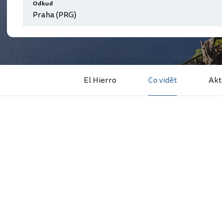
Odkud
El Hierro
Co vidět
Akt