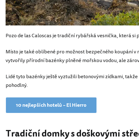
Pozo de las Caloscas je tradiční rybářská vesnička, která si 
Místo je také oblíbené pro možnost bezpečného koupání v 
vytvořily přírodní bazénky plněné mořskou vodou, ale záro
Lidé tyto bazénky ještě vyztužili betonovými zídkami, takže
pohodlný.
10 nejlepších hotelů – El Hierro
Tradiční domky s doškovými stř