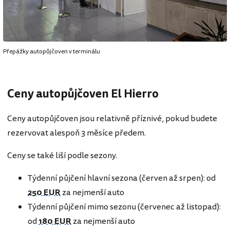
Přepážky autopůjčoven v terminálu
Ceny autopůjčoven El Hierro
Ceny autopůjčoven jsou relativně příznivé, pokud budete
rezervovat alespoň 3 měsíce předem.
Ceny se také liší podle sezony.
Týdenní půjčení hlavní sezona (červen až srpen): od
250 EUR
za nejmenší auto
Týdenní půjčení mimo sezonu (červenec až listopad):
od
180 EUR
za nejmenší auto