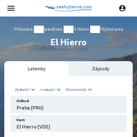
Průvodce
Španělsko
El Hierro
Půjčení auta
El Hierro
Letenky
Zájezdy
Zpáteční
1 cestující
Ekonomická
Odkud
Kam