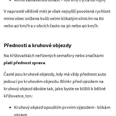
Mimo zastavěnou oblast – 100 km/h (cca 62 mph)
V naprosté většině míst je však nejvyšší povolená rychlost
mimo obec snížena kvůli velmi klikatým silnicím na 60
nebo 40 km/h a v obcích často na 30 nebo 40 km/h.
Přednosti a kruhové objezdy
Na křižovatkách neřízených semafory nebo značkami
platí přednost zprava
.
Časté jsou kruhové objezdy, kdy má vždy přednost auto
jedoucí po kruhovém objezdu. Blinkr před vjezdem na
kruhový objezd dáváte tak, jako byste se blížili k běžné
křižovatce, tzn.:
Kruhový objezd opouštím prvním výjezdem - blikám
vpravo