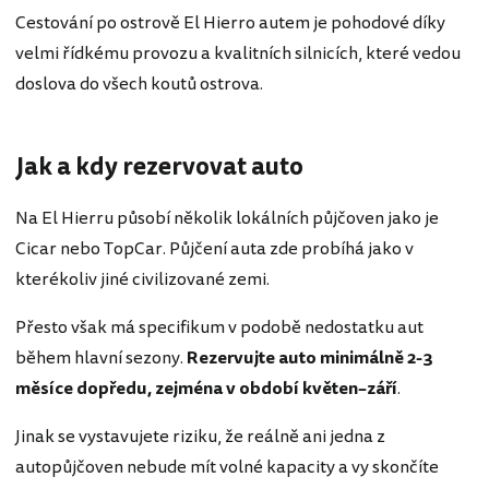
Cestování po ostrově El Hierro autem je pohodové díky
velmi řídkému provozu a kvalitních silnicích, které vedou
doslova do všech koutů ostrova.
Jak a kdy rezervovat auto
Na El Hierru působí několik lokálních půjčoven jako je
Cicar nebo TopCar. Půjčení auta zde probíhá jako v
kterékoliv jiné civilizované zemi.
Přesto však má specifikum v podobě nedostatku aut
během hlavní sezony.
Rezervujte auto minimálně 2-3
měsíce dopředu, zejména v období květen–září
.
Jinak se vystavujete riziku, že reálně ani jedna z
autopůjčoven nebude mít volné kapacity a vy skončíte