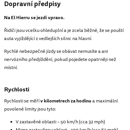
Dopravní předpisy
Na El Hierru se jezdí vpravo.
Řidiči jsou vcelku ohleduplní a je zcela běžné, že se pouští
auta vyjíždějící z vedlejších silnic na hlavní.
Rychlé nebezpečné jízdy se obávat nemusíte a ani
nervózního předjíždění, pokud pojedete opatrněji než
místní.
Rychlosti
Rychlosti se měří
v kilometrech
za
hodinu
a maximální
povolené limity jsou tyto:
V zastavěné oblasti – 50 km/h (cca 32 mph)