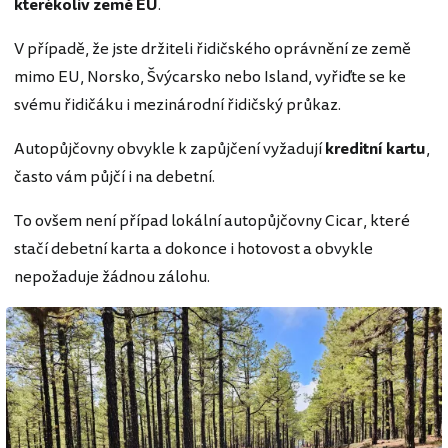
kterékoliv země EU
.
V případě, že jste držiteli řidičského oprávnění ze země
mimo EU, Norsko, Švýcarsko nebo Island, vyřiďte se ke
svému řidičáku i mezinárodní řidičský průkaz.
Autopůjčovny obvykle k zapůjčení vyžadují
kreditní kartu
,
často vám půjčí i na debetní.
To ovšem není případ lokální autopůjčovny Cicar, které
stačí debetní karta a dokonce i hotovost a obvykle
nepožaduje žádnou zálohu.