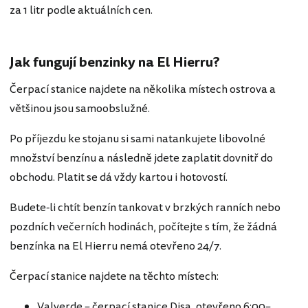
za 1 litr podle aktuálních cen.
Jak fungují benzinky na El Hierru?
Čerpací stanice najdete na několika místech ostrova a
většinou jsou samoobslužné.
Po příjezdu ke stojanu si sami natankujete libovolné
množství benzínu a následně jdete zaplatit dovnitř do
obchodu. Platit se dá vždy kartou i hotovostí.
Budete-li chtít benzín tankovat v brzkých ranních nebo
pozdních večerních hodinách, počítejte s tím, že žádná
benzínka na El Hierru nemá otevřeno 24/7.
Čerpací stanice najdete na těchto místech:
Valverde – čerpací stanice Disa, otevřeno 6:00–