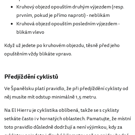
Kruhový objezd opouštím druhým výjezdem (resp.
prvním, pokud je přímo naproti) - neblikám
Kruhová objezd opouštím posledním výjezdem -
blikám vlevo
Když už jedete po kruhovém objezdu, těsně před jeho
opuštěním vždy blikáte vpravo.
Předjíždění cyklistů
Ve Španělsku platí pravidlo, že při předjíždění cyklisty od
něj musíte mít odstup minimálně 1,5 metru.
Na El Hierru je cyklistika oblíbená, takže se s cyklisty
setkáte často i v hornatých oblastech. Pamatujte, že místní
toto pravidlo důsledně dodržují a není výjimkou, kdy za