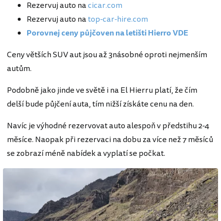
Rezervuj auto na
cicar.com
Rezervuj auto na
top-car-hire.com
Porovnej ceny půjčoven na letišti Hierro VDE
Ceny větších SUV aut jsou až 3násobné oproti nejmenším
autům.
Podobně jako jinde ve světě i na El Hierru platí, že čím
delší bude půjčení auta, tím nižší získáte cenu na den.
Navíc je výhodné rezervovat auto alespoň v předstihu 2-4
měsíce. Naopak při rezervaci na dobu za více než 7 měsíců
se zobrazí méně nabídek a vyplatí se počkat.