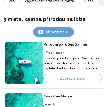
Vše
Zajímavosti a zajímavá místa
Pláže
P
3 místa, kam za přírodou na Ibize
Zobrazit mapu
Přírodní park Ses Salines
Přírodní útvar
Součástí přírodního parku Ses Salines
je území na jihu ostrova Ibiza, kde
najdete divoké pobřeží, solná pole a
krásné pláže. Park také zahrnuje
Zobrazit místo
mořskou rezervaci mezi ostrovy Ibiza a
Formentera, kde jsou díky němu
chráněny místní jedinečné mořské
ekosystémy. Přírodní park se proslavil
Cova Can Marca
především jako ráj ornitologů, kteří
sem vyrážejí spatřit mnohé vzácné
Jeskyně