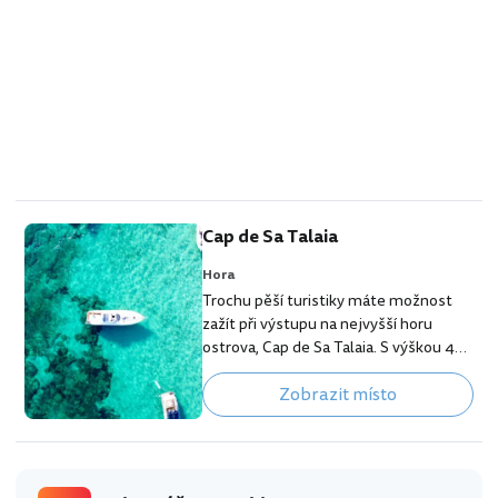
Cap de Sa Talaia
Hora
Trochu pěší turistiky máte možnost
zažít při výstupu na nejvyšší horu
ostrova, Cap de Sa Talaia. S výškou 475
metrů nad mořem to sice není žádná
Zobrazit místo
velehora, ale na druhou stranu se vám
z ní naskytnou krásné výhledy na velký
kus ostrova a také na ibizské pobřeží.
Hledat nejlepší ubytování na Ibize
Výstup je nejlepší začít v malém