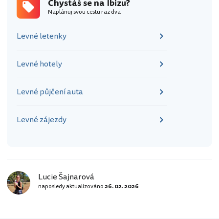
Chystáš se na Ibizu?
městečku Sant Josep de sa Talaia,
Naplánuj svou cestu raz dva
odkud to je na vrchol jen něco málo
přes dva kilometry. Zpátky se můžete
Levné letenky
vrátit…
Levné hotely
Levné půjčení auta
Levné zájezdy
Lucie Šajnarová
naposledy aktualizováno
26. 02. 2026