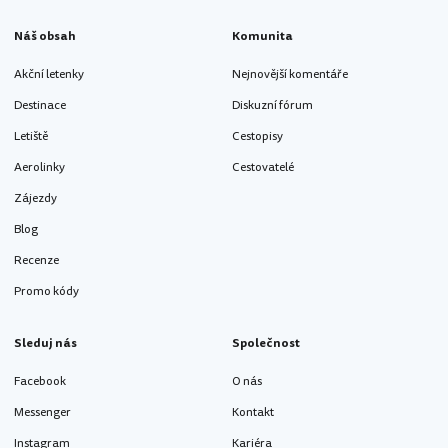
Náš obsah
Komunita
Akční letenky
Nejnovější komentáře
Destinace
Diskuzní fórum
Letiště
Cestopisy
Aerolinky
Cestovatelé
Zájezdy
Blog
Recenze
Promo kódy
Sleduj nás
Společnost
Facebook
O nás
Messenger
Kontakt
Instagram
Kariéra