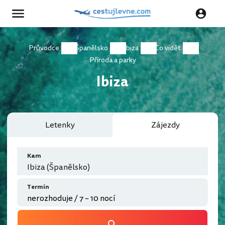
Průvodce
Španělsko
Ibiza
Co vidět
Příroda a parky
Ibiza
Letenky
Zájezdy
Kam
Ibiza (Španělsko)
Termín