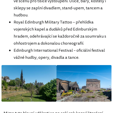
ve scénu pro tisíce vystoupení. Ulice, bary, kostely i
sklepy se zaplní divadlem, stand-upem, tancem a
hudbou.
Royal Edinburgh Military Tattoo – přehlídka
vojenských kapel a dudáků před Edinburským
hradem, odehrávající se každoročně za soumraku s
ohňostrojem a dokonalou choreografií.
Edinburgh International Festival – oficiální festival
vážné hudby, opery, divadla a tance.