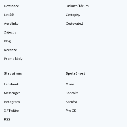
Destinace
Diskuzní fórum
Letiště
Cestopisy
Aerolinky
Cestovatelé
Zájezdy
Blog
Recenze
Promo kódy
Sleduj nás
Společnost
Facebook
O nás
Messenger
Kontakt
Instagram
Kariéra
X / Twitter
Pro CK
RSS