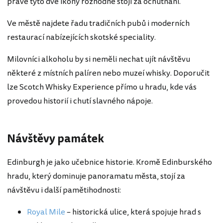
právě tyto dvě ikony rozhodně stojí za ochutnání.
Ve městě najdete řadu tradičních pubů i moderních
restaurací nabízejících skotské speciality.
Milovníci alkoholu by si neměli nechat ujít návštěvu
některé z místních palíren nebo muzeí whisky. Doporučit
lze Scotch Whisky Experience přímo u hradu, kde vás
provedou historií i chutí slavného nápoje.
Návštěvy památek
Edinburgh je jako učebnice historie. Kromě Edinburského
hradu, který dominuje panoramatu města, stojí za
návštěvu i další pamětihodnosti:
Royal Mile
– historická ulice, která spojuje hrad s