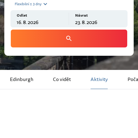
Flexibilní ± 3 dny
Odlet
Návrat
Edinburgh
Co vidět
Aktivity
Poča