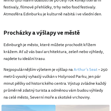
Mimo tyto hlavní události se po celý rok konají literární
festivaly, filmové přehlídky, trhy nebo food festivaly.
Atmosféra Edinburku je kulturně nabitá i ve všední den.
Procházky a výšlapy ve městě
Edinburgh je město, které můžete prochodit křížem
krážem. Ať už vás baví architektura, zeleň nebo výhledy,
najdete tu ideální trasu.
Nejpopulárnějším výletem je výšlap na
Arthur’s Seat
– 250
metrů vysoký vyhaslý vulkán v Holyrood Parku, jen pár
minut pěšky od historického centra. Výstup zvládne každý
průměrně zdatný turista a odměnou vám budou výhledy
na celé město, Severní moře a skotské vrchoviny.