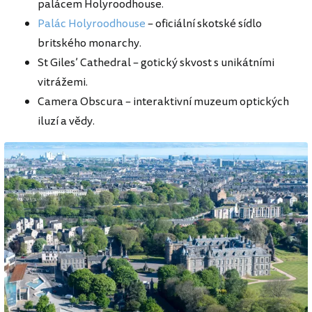
palácem Holyroodhouse.
Palác Holyroodhouse
– oficiální skotské sídlo
britského monarchy.
St Giles’ Cathedral – gotický skvost s unikátními
vitrážemi.
Camera Obscura – interaktivní muzeum optických
iluzí a vědy.