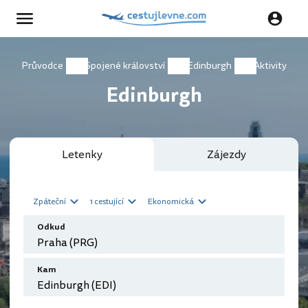
Průvodce
Spojené království
Edinburgh
Aktivity
Edinburgh
Letenky
Zájezdy
Zpáteční
1 cestující
Ekonomická
Odkud
Kam