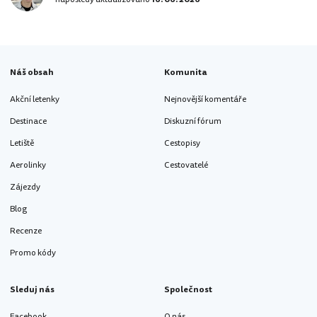
Náš obsah
Komunita
Akční letenky
Nejnovější komentáře
Destinace
Diskuzní fórum
Letiště
Cestopisy
Aerolinky
Cestovatelé
Zájezdy
Blog
Recenze
Promo kódy
Sleduj nás
Společnost
Facebook
O nás