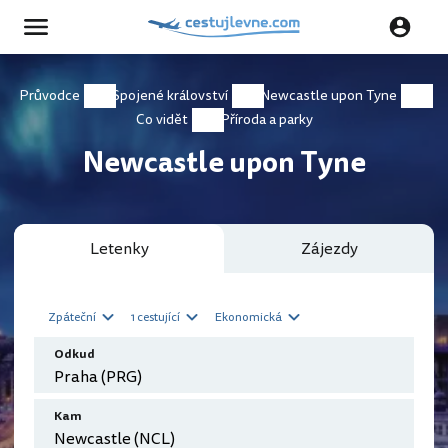
Průvodce
Spojené království
Newcastle upon Tyne
Co vidět
Příroda a parky
Newcastle upon Tyne
Letenky
Zájezdy
Zpáteční
1 cestující
Ekonomická
Odkud
Kam