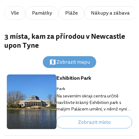
Vše
Památky
Pláže
Nákupy a zábava
3 místa, kam za přírodou v Newcastle
upon Tyne
Zobrazit mapu
Exhibition Park
Park
Na severním okraji centra určitě
navštivte krásný Exhibition park s
malým Palácem umění, v němž nyní
sídlí minipivovar Wylam. Park s
Zobrazit místo
malým jezírkem, na němž si můžete
půjčit loďku, upravenými cestičkami a
záhony volně navazuje na obrovskou