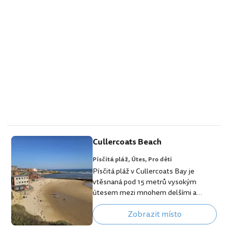
Cullercoats Beach
Písčitá pláž,
Útes,
Pro děti
Písčitá pláž v Cullercoats Bay je
vtěsnaná pod 15 metrů vysokým
útesem mezi mnohem delšími a
známějšími plážemi Whitley Bay a
Zobrazit místo
Long Sands. [btn "Najdi hotel s
výhledem na moře"