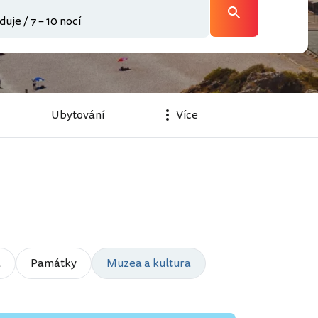
Ubytování
Více
a
Památky
Muzea a kultura