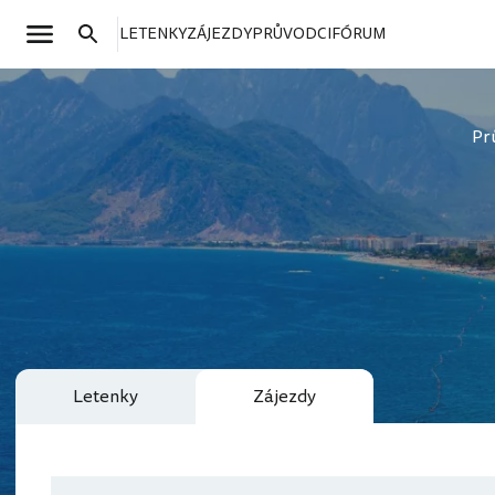
LETENKY
ZÁJEZDY
PRŮVODCI
FÓRUM
Pr
Letenky
Zájezdy