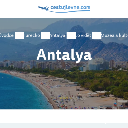
ůvodce
Turecko
Antalya
Co vidět
Muzea a kult
Antalya