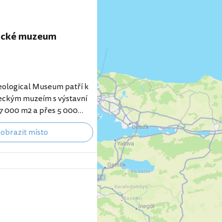
ické muzeum
eological Museum patří k
eckým muzeím s výstavní
7 000 m2 a přes 5 000
áty. srovnat nejlevnější
obrazit místo
talye zobrazit 10
telů v Antalyi V muzeu
třních sálů i venkovní
mě stálých expozicí se zde
né výstavy a různé
 Sbírky a co vidět I když
vokova5t, že v muzeu
rcheologické nálezy,