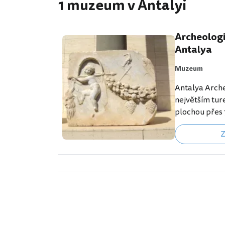
1 muzeum v Antalyi
Archeolog
Antalya
Muzeum
Antalya Arch
největším tur
plochou přes 
stálými expon
Z
zájezdy do An
nejlepších ho
najdete 13 vni
výstavy a kro
konají i dočas
kulturní akce.
název může e
najdete jen a