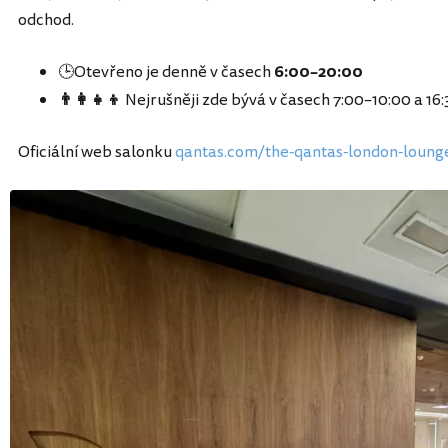
odchod.
🕒Otevřeno je denně v časech
6:00–20:00
👨‍👩‍👧‍👦
Nejrušněji zde bývá v časech 7:00–10:00 a 16
Oficiální web salonku
qantas.com/the-qantas-london-loung