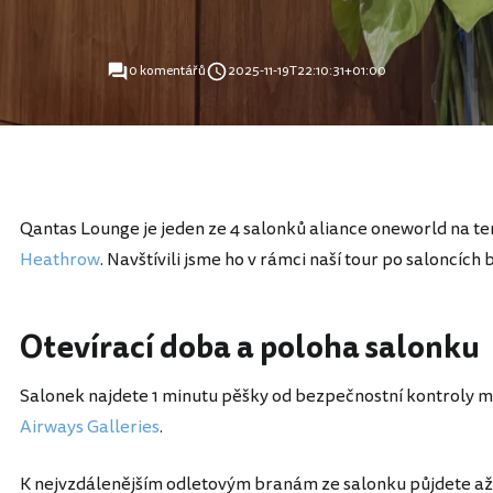
0 komentářů
2025-11-19T22:10:31+01:00
Qantas Lounge je jeden ze 4 salonků aliance oneworld na te
Heathrow
. Navštívili jsme ho v rámci naší tour po saloncíc
Otevírací doba a poloha salonku
Salonek najdete 1 minutu pěšky od bezpečnostní kontroly me
Airways Galleries
.
K nejvzdálenějším odletovým branám ze salonku půjdete až 