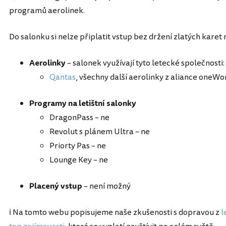
programů aerolinek.
Do salonku si nelze připlatit vstup bez držení zlatých karet 
Aerolinky
– salonek využívají tyto letecké společnosti:
Qantas
, všechny další aerolinky z aliance oneWo
Programy na letištní salonky
DragonPass – ne
Revolut s plánem Ultra – ne
Priorty Pas – ne
Lounge Key – ne
Placený vstup
– není možný
ℹ️ Na tomto webu popisujeme naše zkušenosti s dopravou z
l