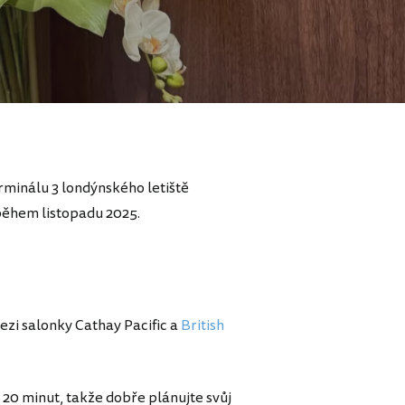
rminálu 3 londýnského letiště
h během listopadu 2025.
zi salonky Cathay Pacific a
British
20 minut, takže dobře plánujte svůj