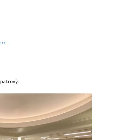
ore
upatrový.