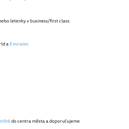
nebo letenky v business/first class.
rld a
Emirates
etiště
do centra města a doporučujeme