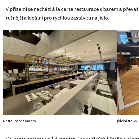
V přízemí se nachází á la carte restaurace s barem a převážně
rušnější a ideální pro rychlou zastávku na jídlo.
Restaurace s barem
Jídelní stolky