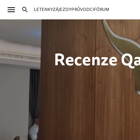
LETENKY
ZÁJEZDY
PRŮVODCI
FÓRUM
Recenze Qa