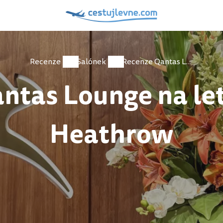
Recenze
Salónek
Recenze Qantas Lounge na letišti Londýn Heathrow
ntas Lounge na let
Heathrow