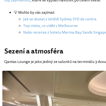
top zajímavosti
, které se vyplatí navštívit po celém světě.
💡 Mohlo by vás zajímat:
Jak se dostat z letiště Sydney SYD do centra
Top místa, co vidět v Melbourne
Naše recenze z hotelu Marina Bay Sands Singap
Sezení a atmosféra
Qantas Lounge je jako jediný ze salonků na terminálu 3 dvo