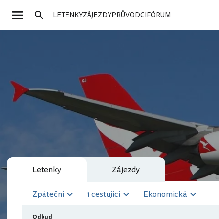
LETENKY
ZÁJEZDY
PRŮVODCI
FÓRUM
Letenky
Zájezdy
Zpáteční
1 cestující
Ekonomická
Odkud