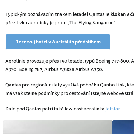
Typickým poznávacím znakem letadel Qantas je
klokan v č
přezdívka aerolinky je proto „The Flying Kangaroo“.
Rezervuj hotel v Austrálii s předstihem
Aerolinie provozuje přes 150 letadel typů Boeing 737-800, 
A330, Boeing 787, Airbus A380 a Airbus A350.
Qantas pro regionální lety využívá pobočku QantasLink, kte
má však stejné podmínky pro cestování i stejné webové str
Dále pod Qantas patří také low-cost aerolinka
Jetstar
.