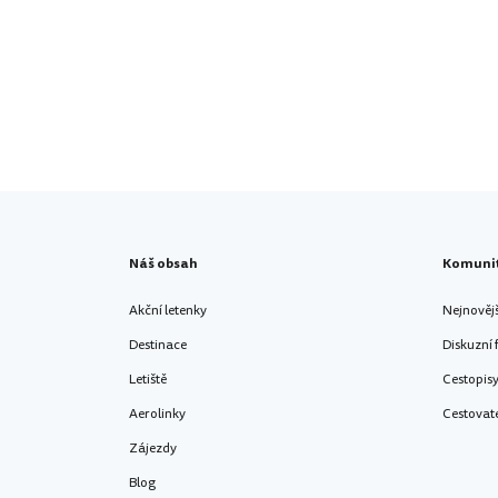
Náš obsah
Komuni
Akční letenky
Nejnověj
Destinace
Diskuzní
Letiště
Cestopis
Aerolinky
Cestovat
Zájezdy
Blog