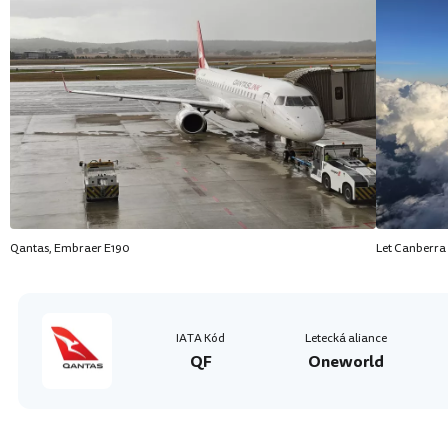
Qantas, Embraer E190
Let Canberra
IATA Kód
Letecká aliance
QF
Oneworld