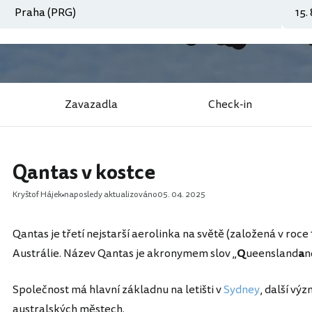
Zavazadla
Check-in
Qantas v kostce
Kryštof Hájek
naposledy aktualizováno
05. 04. 2025
Qantas je třetí nejstarší aerolinka na světě (založená v roc
Austrálie. Název Qantas je akronymem slov „
Q
ueensland
a
n
Společnost má hlavní základnu na letišti v
Sydney
, další vý
australských městech.