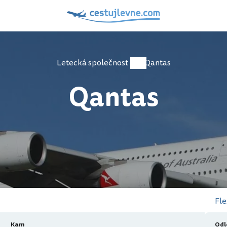
Letecká společnost
Qantas
Qantas
Fle
Kam
Odl