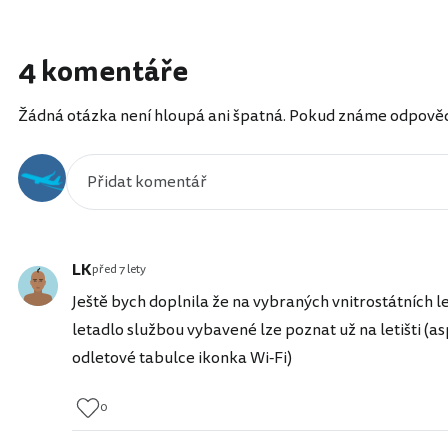
4 komentáře
Žádná otázka není hloupá ani špatná. Pokud známe odpověď, 
LK
před 7 lety
Ještě bych doplnila že na vybraných vnitrostátních let
letadlo službou vybavené lze poznat už na letišti (asp
odletové tabulce ikonka Wi-Fi)
0