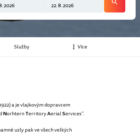
Služby
Více
e 1922) a je vlajkovým dopravcem
d
N
orhtern
T
erritory
A
erial
S
ervices“.
znamné uzly pak ve všech velkých