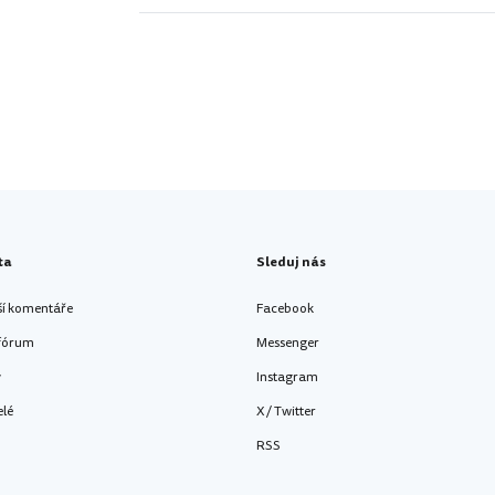
ta
Sleduj nás
ší komentáře
Facebook
 fórum
Messenger
y
Instagram
elé
X / Twitter
RSS