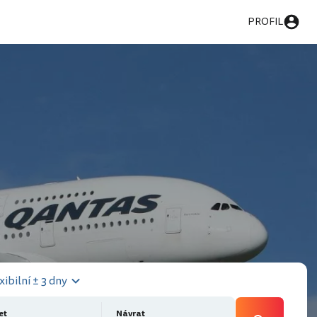
PROFIL
xibilní ± 3 dny
et
Návrat