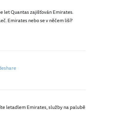
e let Quantas zajišťován Emirates.
leč. Emirates nebo se v něčem liší?
odeshare
íte letadlem Emirates, služby na palubě