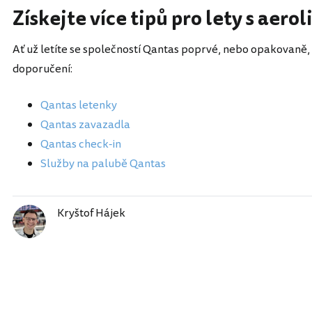
Získejte více tipů pro lety s aero
Ať už letíte se společností Qantas poprvé, nebo opakovaně, 
doporučení:
Qantas letenky
Qantas zavazadla
Qantas check-in
Služby na palubě Qantas
Kryštof Hájek