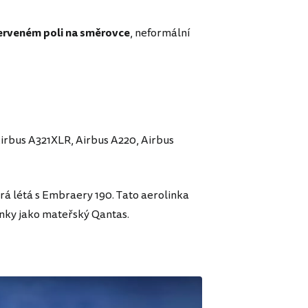
erveném poli na směrovce
, neformální
Airbus A321XLR, Airbus A220, Airbus
rá létá s Embraery 190. Tato aerolinka
ánky jako mateřský Qantas.