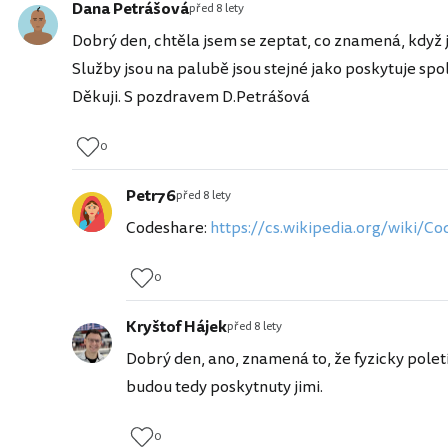
Dana Petrášová
před 8 lety
Dobrý den, chtěla jsem se zeptat, co znamená, když j
Služby jsou na palubě jsou stejné jako poskytuje spo
Děkuji. S pozdravem D.Petrášová
0
Petr76
před 8 lety
Codeshare:
https://cs.wikipedia.org/wiki/C
0
Kryštof Hájek
před 8 lety
Dobrý den, ano, znamená to, že fyzicky polet
budou tedy poskytnuty jimi.
0