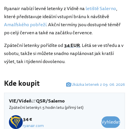
Ryanair nabízí levné letenky z Vídně na
letiště Salerno
,
které představuje ideální vstupní bránu k návštěvě
Amalfského pobřeží
. Akční termíny jsou dostupné téměř
po celý červen a také na začátku července.
Zpáteční letenky pořídíte od
34 EUR
. Létá se ve středu a v
sobotu, takže si můžete snadno naplánovat jak kratší
výlet, tak i týdenní dovolenou.
Kde koupit
Ukázka letenek z 09. 06. 2026
VIE/Vídeň
QSR/Salerno
Zpáteční letenky
1.5 hodin letu (přímý let)
34 €
Vyhledat
ryanair.com