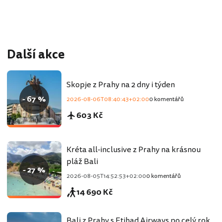
Další akce
Skopje z Prahy na 2 dny i týden
- 67 %
2026-08-06T08:40:43+02:00
0 komentářů
603 Kč
Kréta all-inclusive z Prahy na krásnou
pláž Bali
- 27 %
2026-08-05T14:52:53+02:00
0 komentářů
14 690 Kč
Bali z Prahy s Etihad Airways po celý rok