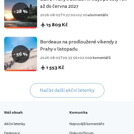
až do června 2027
- 28 %
2026-08-05T11:27:00+02:00
4 komentáře
15 809 Kč
Bordeaux na prodloužené víkendy z
Prahy v listopadu
- 56 %
2026-08-05T09:33:56+02:00
0 komentářů
1 553 Kč
Načíst další akční letenky
Náš obsah
Komunita
Akční letenky
Nejnovější komentáře
Destinace
Diskuzní fórum