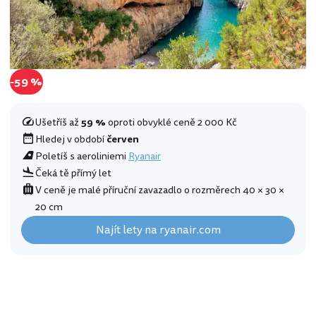
-59 %
Ušetříš až
59 %
oproti obvyklé ceně 2 000 Kč
Hledej v období
červen
Poletíš s aeroliniemi
Ryanair
Čeká tě přímý let
V ceně je malé příruční zavazadlo o rozměrech 40 × 30 ×
20 cm
Najít lety na ryanair.com