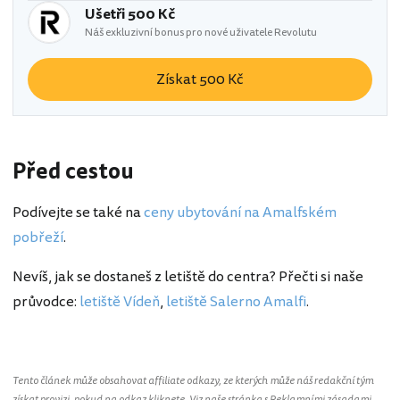
Ušetři 500 Kč
Náš exkluzivní bonus pro nové uživatele Revolutu
Získat 500 Kč
Před cestou
Podívejte se také na
ceny ubytování na Amalfském
pobřeží
.
Nevíš, jak se dostaneš z letiště do centra? Přečti si naše
průvodce:
letiště Vídeň
,
letiště Salerno Amalfi
.
Tento článek může obsahovat affiliate odkazy, ze kterých může náš redakční tým
získat provizi, pokud na odkaz kliknete. Viz naše stránka s
Reklamními zásadami
.