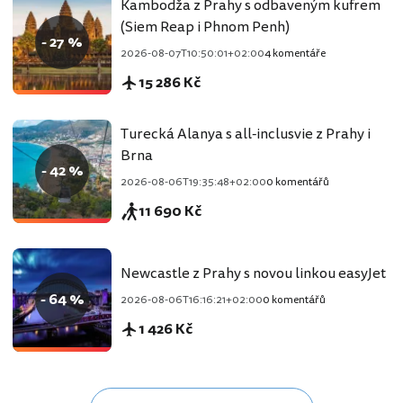
Kambodža z Prahy s odbaveným kufrem
(Siem Reap i Phnom Penh)
- 27 %
2026-08-07T10:50:01+02:00
4 komentáře
15 286 Kč
Turecká Alanya s all-inclusvie z Prahy i
Brna
- 42 %
2026-08-06T19:35:48+02:00
0 komentářů
11 690 Kč
Newcastle z Prahy s novou linkou easyJet
- 64 %
2026-08-06T16:16:21+02:00
0 komentářů
1 426 Kč