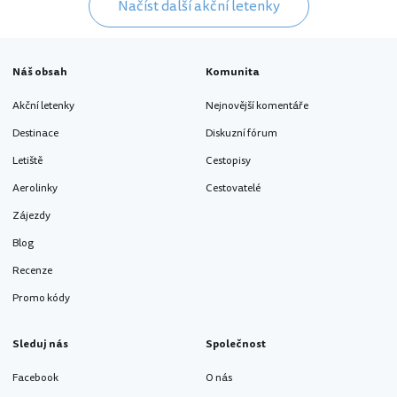
Načíst další akční letenky
Náš obsah
Komunita
Akční letenky
Nejnovější komentáře
Destinace
Diskuzní fórum
Letiště
Cestopisy
Aerolinky
Cestovatelé
Zájezdy
Blog
Recenze
Promo kódy
Sleduj nás
Společnost
Facebook
O nás