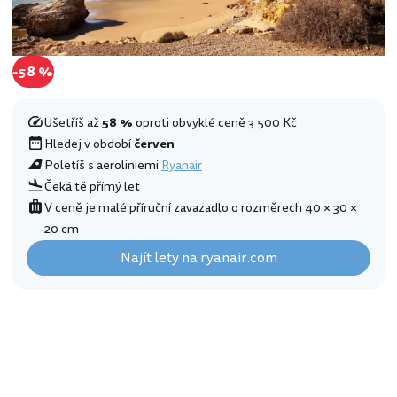
-58 %
Ušetříš až
58 %
oproti obvyklé ceně 3 500 Kč
Hledej v období
červen
Poletíš s aeroliniemi
Ryanair
Čeká tě přímý let
V ceně je malé příruční zavazadlo o rozměrech 40 × 30 ×
20 cm
Najít lety na ryanair.com