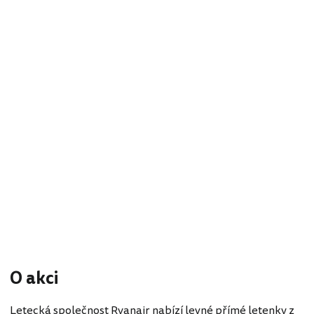
O akci
Letecká společnost Ryanair nabízí levné přímé letenky z