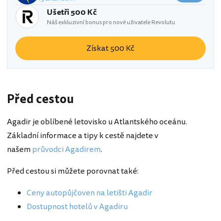
Ušetři 500 Kč
Náš exkluzivní bonus pro nové uživatele Revolutu
Získat 500 Kč
Před cestou
Agadir je oblíbené letovisko u Atlantského oceánu.
Základní informace a tipy k cestě najdete v
našem
průvodci Agadirem
.
Před cestou si můžete porovnat také:
Ceny autopůjčoven na letišti Agadir
Dostupnost hotelů v Agadiru