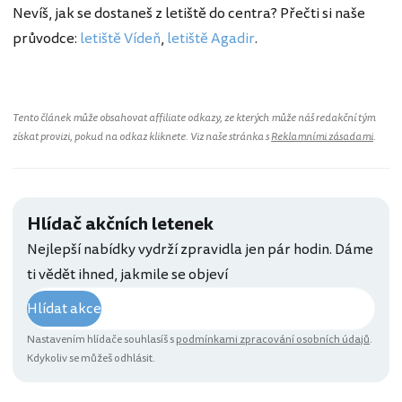
Nevíš, jak se dostaneš z letiště do centra? Přečti si naše
průvodce:
letiště Vídeň
,
letiště Agadir
.
Tento článek může obsahovat affiliate odkazy, ze kterých může náš redakční tým
získat provizi, pokud na odkaz kliknete. Viz naše stránka s
Reklamními zásadami
.
Hlídač akčních letenek
Nejlepší nabídky vydrží zpravidla jen pár hodin. Dáme
ti vědět ihned, jakmile se objeví
Hlídat akce
Nastavením hlídače souhlasíš s
podmínkami zpracování osobních údajů
.
Kdykoliv se můžeš odhlásit.