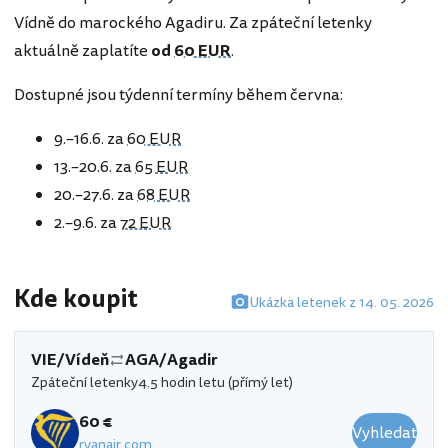
Vídně do marockého Agadiru. Za zpáteční letenky
aktuálně zaplatíte
od
60 EUR
.
Dostupné jsou týdenní termíny během června:
9.–16.6. za
60 EUR
13.–20.6. za
65 EUR
20.–27.6. za
68 EUR
2.–9.6. za
72 EUR
Kde koupit
Ukázka letenek z 14. 05. 2026
VIE/Vídeň
AGA/Agadir
Zpáteční letenky
4.5 hodin letu (přímý let)
60 €
Vyhledat
ryanair.com