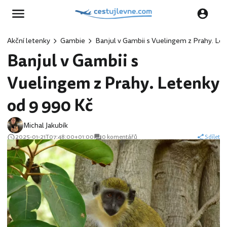
Akční letenky
Gambie
Banjul v Gambii s Vuelingem z Prahy. Le
Banjul v Gambii s
Vuelingem z Prahy. Letenky
od 9 990 Kč
Michal Jakubík
2025-01-21T07:48:00+01:00
0 komentářů
Sdílet