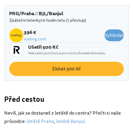
PRG/Praha
BJL/Banjul
Zpáteční letenky
10 hodin letu (1 přestup)
396 €
Vyhledat
vueling.com
Ušetři 500 Kč
Náš exkluzivní bonus pro nové uživatele Revolutu
Získat 500 Kč
Před cestou
Nevíš, jak se dostaneš z letiště do centra? Přečti si naše
průvodce:
letiště Praha
,
letiště Banjul
.