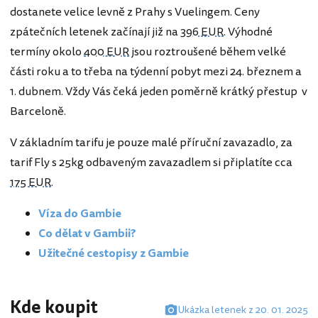
dostanete velice levně z Prahy s Vuelingem. Ceny
zpátečních letenek začínají již na
396 EUR
. Výhodné
termíny okolo
400 EUR
jsou roztroušené během velké
části roku a to třeba na týdenní pobyt mezi 24. březnem a
1. dubnem. Vždy Vás čeká jeden poměrně krátký přestup v
Barceloně.
V základním tarifu je pouze malé příruční zavazadlo, za
tarif Fly s 25kg odbaveným zavazadlem si připlatíte cca
175 EUR
.
Víza do Gambie
Co dělat v Gambii?
Užitečné cestopisy z Gambie
Kde koupit
Ukázka letenek z 20. 01. 2025