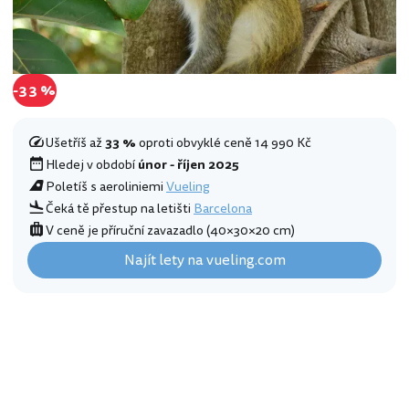
-33 %
Ušetříš až
33 %
oproti obvyklé ceně 14 990 Kč
Hledej v období
únor - říjen 2025
Poletíš s aeroliniemi
Vueling
Čeká tě přestup na letišti
Barcelona
V ceně je příruční zavazadlo (40×30×20 cm)
Najít lety na vueling.com