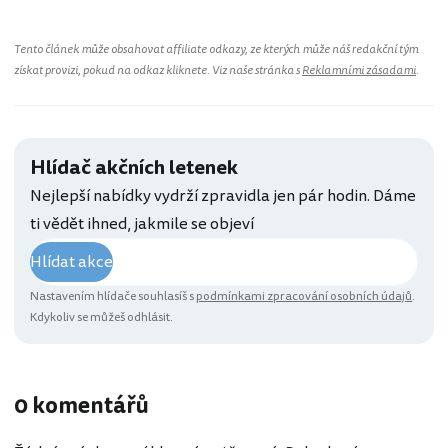
Tento článek může obsahovat affiliate odkazy, ze kterých může náš redakční tým
získat provizi, pokud na odkaz kliknete. Viz naše stránka s
Reklamními zásadami
.
Hlídač akčních letenek
Nejlepší nabídky vydrží zpravidla jen pár hodin. Dáme
ti vědět ihned, jakmile se objeví
Hlídat akce
Nastavením hlídače souhlasíš s
podmínkami zpracování osobních údajů
.
Kdykoliv se můžeš odhlásit.
0 komentářů