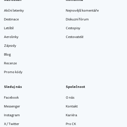
Akční letenky
Nejnovější komentáře
Destinace
Diskuzní fórum
Letiště
Cestopisy
Aerolinky
Cestovatelé
Zájezdy
Blog
Recenze
Promo kódy
Sleduj nás
Společnost
Facebook
O nás
Messenger
Kontakt
Instagram
Kariéra
X / Twitter
Pro CK