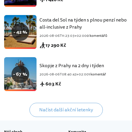
Costa del Sol na týden s plnou penzí nebo
all-inclusive z Prahy
- 42 %
2026-08-06T11:23:03+02:00
0 komentářů
17 290 Kč
Skopje z Prahy na 2 dny i týden
- 67 %
2026-08-06T08:40:43+02:00
1 komentář
603 Kč
Načíst další akční letenky
Náš obsah
Komunita