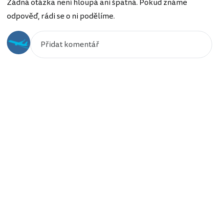
Žádná otázka není hloupá ani špatná. Pokud známe
odpověď, rádi se o ni podělíme.