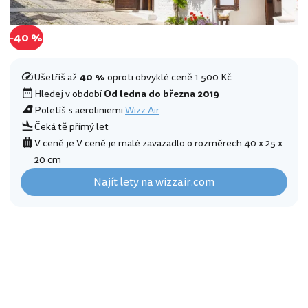
-40 %
Ušetříš až
40 %
oproti obvyklé ceně 1 500 Kč
Hledej v období
Od ledna do března 2019
Poletíš s aeroliniemi
Wizz Air
Čeká tě přímý let
V ceně je V ceně je malé zavazadlo o rozměrech 40 x 25 x
20 cm
Najít lety na wizzair.com