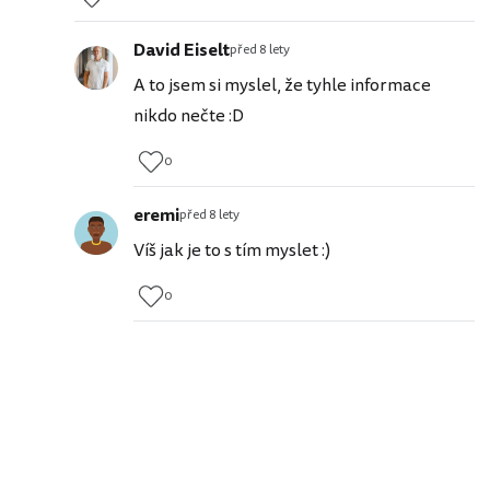
David Eiselt
před 8 lety
A to jsem si myslel, že tyhle informace
nikdo nečte :D
0
eremi
před 8 lety
Víš jak je to s tím myslet :)
0