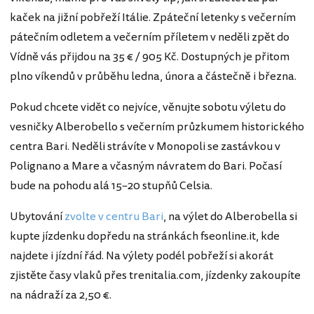
kaček na jižní pobřeží Itálie. Zpáteční letenky s večerním
pátečním odletem a večerním příletem v neděli zpět do
Vídně vás přijdou na 35 € / 905 Kč. Dostupných je přitom
plno víkendů v průběhu ledna, února a částečně i března.
Pokud chcete vidět co nejvíce, věnujte sobotu výletu do
vesničky Alberobello s večerním průzkumem historického
centra Bari. Neděli strávíte v Monopoli se zastávkou v
Polignano a Mare a včasným návratem do Bari. Počasí
bude na pohodu alá 15–20 stupňů Celsia.
Ubytování
zvolte v centru Bari
, na výlet do Alberobella si
kupte jízdenku dopředu na stránkách fseonline.it, kde
najdete i jízdní řád. Na výlety podél pobřeží si akorát
zjistěte časy vlaků přes trenitalia.com, jízdenky zakoupíte
na nádraží za 2,50 €.