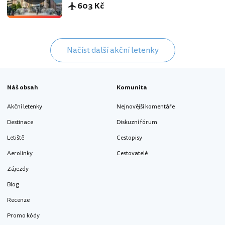
603 Kč
Načíst další akční letenky
Náš obsah
Komunita
Akční letenky
Nejnovější komentáře
Destinace
Diskuzní fórum
Letiště
Cestopisy
Aerolinky
Cestovatelé
Zájezdy
Blog
Recenze
Promo kódy