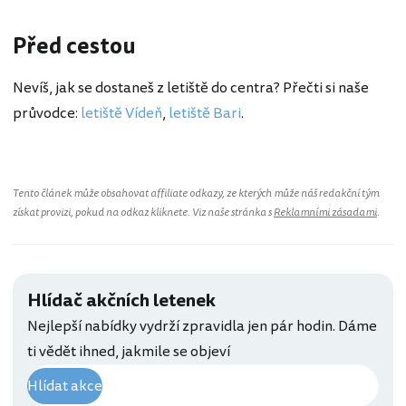
Před cestou
Nevíš, jak se dostaneš z letiště do centra? Přečti si naše
průvodce:
letiště Vídeň
,
letiště Bari
.
Tento článek může obsahovat affiliate odkazy, ze kterých může náš redakční tým
získat provizi, pokud na odkaz kliknete. Viz naše stránka s
Reklamními zásadami
.
Hlídač akčních letenek
Nejlepší nabídky vydrží zpravidla jen pár hodin. Dáme
ti vědět ihned, jakmile se objeví
Hlídat akce