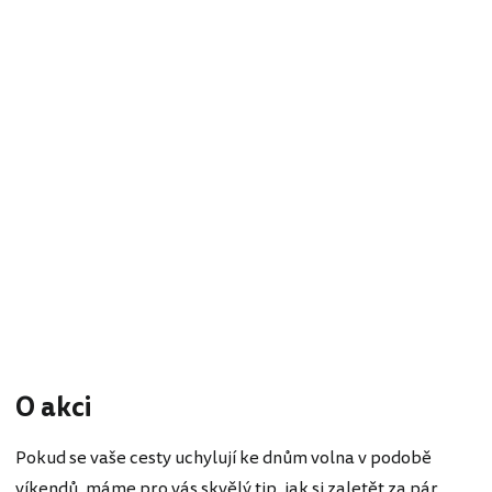
O akci
Pokud se vaše cesty uchylují ke dnům volna v podobě
víkendů, máme pro vás skvělý tip, jak si zaletět za pár