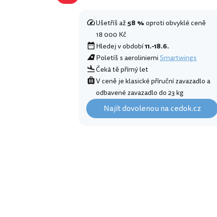
Ušetříš až
58 %
oproti obvyklé ceně
18 000 Kč
Hledej v období
11.-18.6.
Poletíš s aeroliniemi
Smartwings
Čeká tě přímý let
V ceně je klasické příruční zavazadlo a
odbavené zavazadlo do 23 kg
Najít dovolenou na cedok.cz