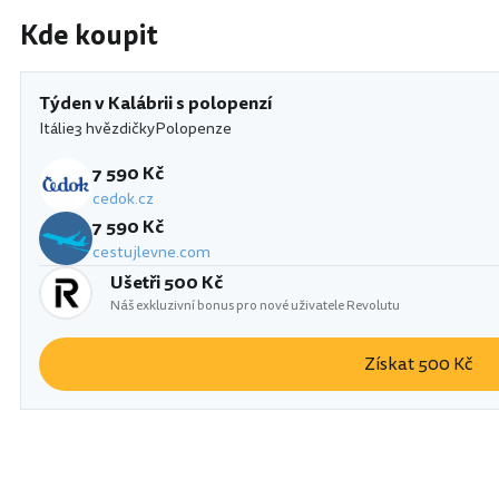
Kde koupit
Týden v Kalábrii s polopenzí
Itálie
3 hvězdičky
Polopenze
7 590 Kč
cedok.cz
7 590 Kč
cestujlevne.com
Ušetři 500 Kč
Náš exkluzivní bonus pro nové uživatele Revolutu
Získat 500 Kč