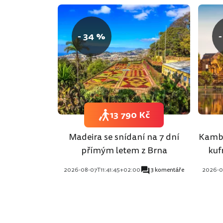
- 34 %
-
13 790 Kč
Madeira se snídaní na 7 dní
Kambo
přímým letem z Brna
kuf
2026-08-07T11:41:45+02:00
3 komentáře
2026-0