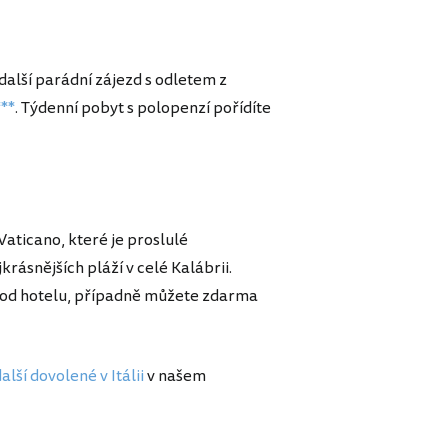
další parádní zájezd s odletem z
***
. Týdenní pobyt s polopenzí pořídíte
aticano, které je proslulé
snějších pláží v celé Kalábrii.
ů od hotelu, případně můžete zdarma
alší dovolené v Itálii
v našem