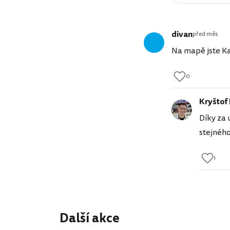
divan
před měs
Na mapě jste Kal
0
Kryštof
Díky za 
stejného
1
Další akce