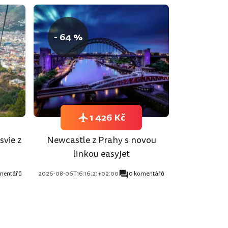
- 64 %
1 426 Kč
svie z
Newcastle z Prahy s novou
linkou easyJet
mentářů
2026-08-06T16:16:21+02:00
0 komentářů