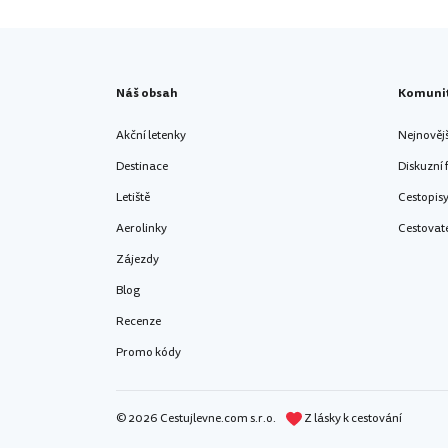
Náš obsah
Komuni
Akční letenky
Nejnověj
Destinace
Diskuzní
Letiště
Cestopis
Aerolinky
Cestovat
Zájezdy
Blog
Recenze
Promo kódy
© 2026 Cestujlevne.com s.r.o.
Z lásky k cestování