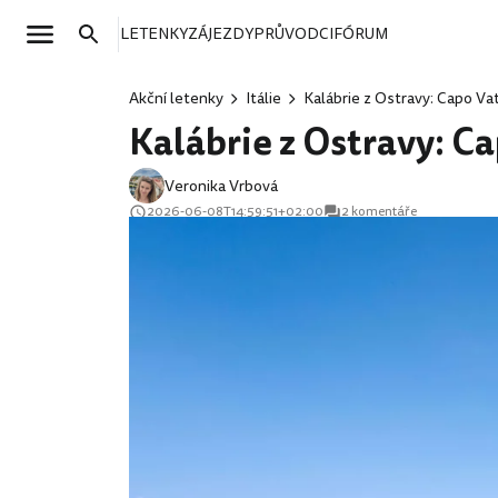
LETENKY
ZÁJEZDY
PRŮVODCI
FÓRUM
Akční letenky
Itálie
Kalábrie z Ostravy: Capo Va
Kalábrie z Ostravy: Ca
Veronika Vrbová
2026-06-08T14:59:51+02:00
2 komentáře