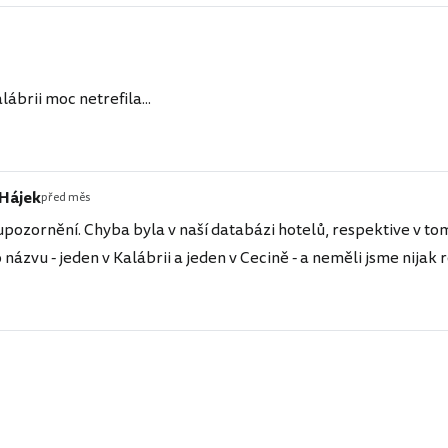
ábrii moc netrefila...
 Hájek
před měs
upozornění. Chyba byla v naší databázi hotelů, respektive v tom
 názvu - jeden v Kalábrii a jeden v Cecině - a neměli jsme nijak