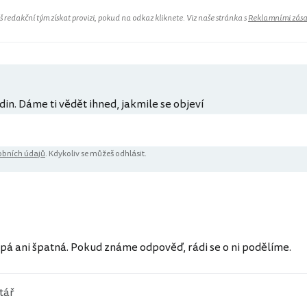
redakční tým získat provizi, pokud na odkaz kliknete. Viz naše stránka s
Reklamními zás
din. Dáme ti vědět ihned, jakmile se objeví
bních údajů
. Kdykoliv se můžeš odhlásit.
pá ani špatná. Pokud známe odpověď, rádi se o ni podělíme.