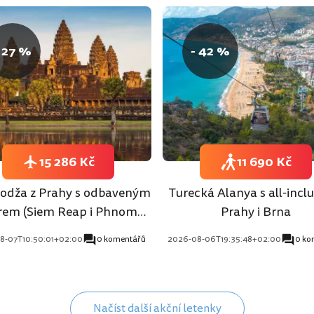
 27 %
- 42 %
15 286 Kč
11 690 Kč
dža z Prahy s odbaveným
Turecká Alanya s all-inclu
rem (Siem Reap i Phnom
Prahy i Brna
Penh)
8-07T10:50:01+02:00
0 komentářů
2026-08-06T19:35:48+02:00
0 ko
Načíst další akční letenky