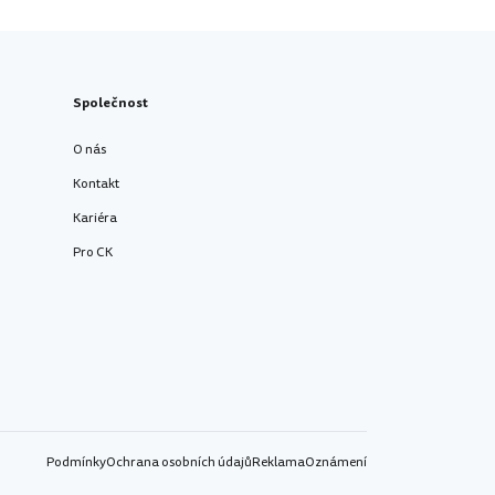
Společnost
O nás
Kontakt
Kariéra
Pro CK
Podmínky
Ochrana osobních údajů
Reklama
Oznámení