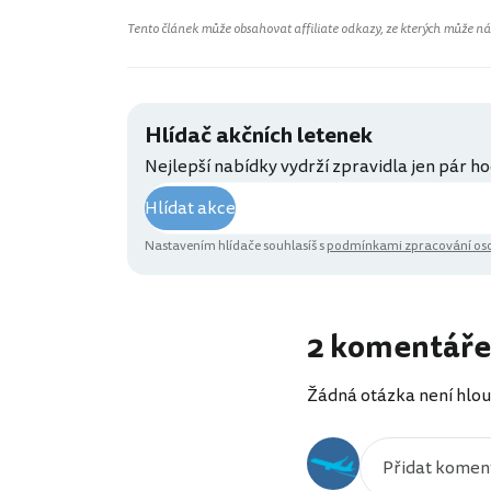
Tento článek může obsahovat affiliate odkazy, ze kterých může náš 
Hlídač akčních letenek
Nejlepší nabídky vydrží zpravidla jen pár ho
Hlídat akce
Nastavením hlídače souhlasíš s
podmínkami zpracování oso
2 komentáře
Žádná otázka není hlou