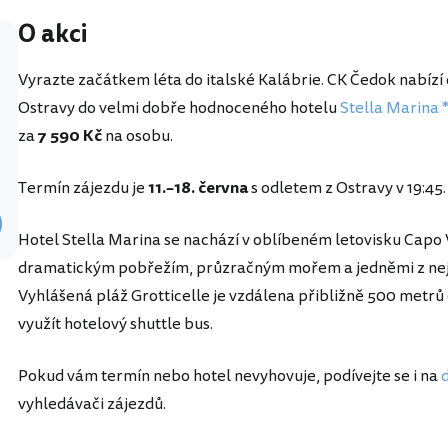
O akci
Vyrazte začátkem léta do italské Kalábrie. CK Čedok nabízí 
Ostravy do velmi dobře hodnoceného hotelu
Stella Marina 
za
7 590 Kč
na osobu.
Termín zájezdu je
11.–18. června
s odletem z Ostravy v 19:45.
Hotel Stella Marina se nachází v oblíbeném letovisku Capo V
dramatickým pobřežím, průzračným mořem a jedněmi z nejkrá
Vyhlášená pláž Grotticelle je vzdálena přibližně 500 metr
využít hotelový shuttle bus.
Pokud vám termín nebo hotel nevyhovuje, podívejte se i na
d
vyhledávači zájezdů.