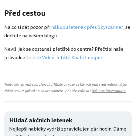
Před cestou
Na co si dát pozor při
nákupu letenek přes Skyscanner
, se
dočtete na našem blogu.
Nevíš, jak se dostaneš z letiště do centra? Přečti si naše
průvodce:
letiště Vídeň
,
letiště Kuala Lumpur
.
Tento článek může obsahovat affiliate odkazy, ze kterých může náš redakční tým
získat provizi, pokud na odkaz kliknete. Viz naše stránka s
Reklamními zásadami
.
Hlídač akčních letenek
Nejlepší nabídky vydrží zpravidla jen pár hodin. Dáme