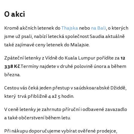
O akci
Kromě akčních letenek do
Thajska
nebo
na Bali
, o kterých
jsme už psali, nabízí letecká společnost Saudia aktuálně
také zajímavé ceny letenek do Malajsie.
Zpáteční letenky z Vídně do Kuala Lumpur pořídíte za
12
338 Kč
.Termíny najdete v druhé polovině února a během
března.
Cestou vás čeká jeden přestup v saúdskoarabské Džiddě,
který trvá přibližně 4 až 5 hodin.
V ceně letenky je zahrnuto příruční i odbavené zavazadlo
a také občerstvení během letu.
Při nákupu doporučujeme vybírat ověřené prodejce,