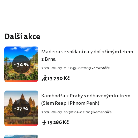
Další akce
Madeira se snídaní na 7 dní přímým letem
z Brna
- 34 %
2026-08-07T11:41:45+02:00
3 komentáře
13 790 Kč
Kambodža z Prahy s odbaveným kufrem
(Siem Reap i Phnom Penh)
- 27 %
2026-08-07T10:50:01+02:00
3 komentáře
15 286 Kč