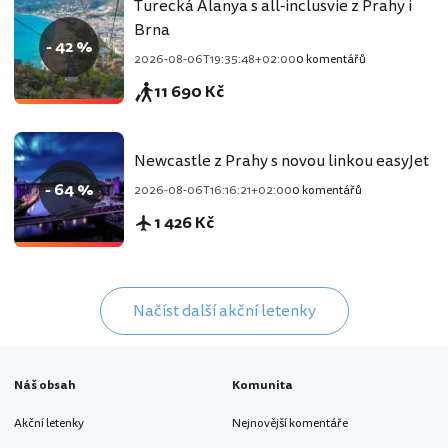
Turecká Alanya s all-inclusvie z Prahy i
Brna
- 42 %
2026-08-06T19:35:48+02:00
0 komentářů
11 690 Kč
Newcastle z Prahy s novou linkou easyJet
- 64 %
2026-08-06T16:16:21+02:00
0 komentářů
1 426 Kč
Načíst další akční letenky
Náš obsah
Komunita
Akční letenky
Nejnovější komentáře