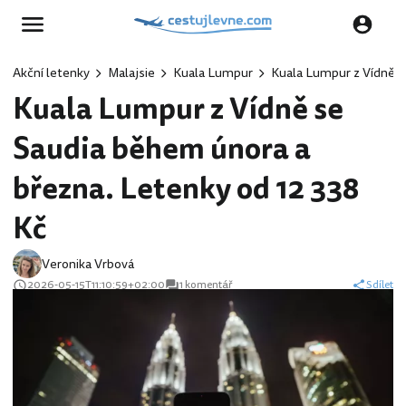
Akční letenky
Malajsie
Kuala Lumpur
Kuala Lumpur z Vídně s
Kuala Lumpur z Vídně se
Saudia během února a
března. Letenky od 12 338
Kč
Veronika Vrbová
2026-05-15T11:10:59+02:00
1 komentář
Sdílet