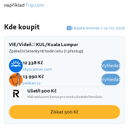
například
Trip.com
.
Kde koupit
Ukázka letenek z 14. 05. 2026
VIE/Vídeň
KUL/Kuala Lumpur
Zpáteční letenky
18 hodin letu (1 přestup)
12 338 Kč
Vyhledat
skyscanner.com
13 990 Kč
Vyhledat
pelikan.cz
Ušetři 500 Kč
Náš exkluzivní bonus pro nové uživatele Revolutu
Získat 500 Kč