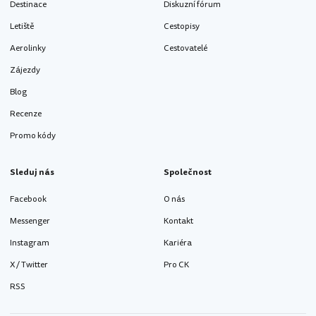
Destinace
Diskuzní fórum
Letiště
Cestopisy
Aerolinky
Cestovatelé
Zájezdy
Blog
Recenze
Promo kódy
Sleduj nás
Společnost
Facebook
O nás
Messenger
Kontakt
Instagram
Kariéra
X / Twitter
Pro CK
RSS