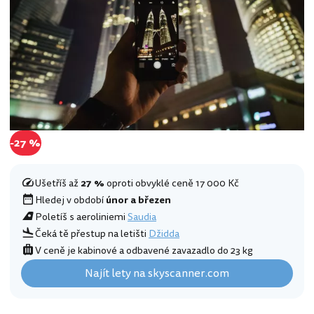
-27 %
Ušetříš až
27 %
oproti obvyklé ceně 17 000 Kč
Hledej v období
únor a březen
Poletíš s aeroliniemi
Saudia
Čeká tě přestup na letišti
Džidda
V ceně je kabinové a odbavené zavazadlo do 23 kg
Najít lety na skyscanner.com