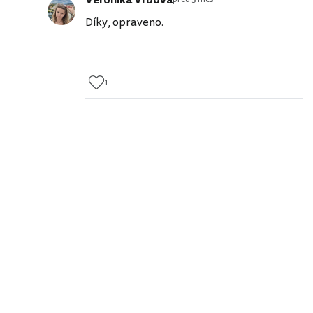
Veronika Vrbová
Díky, opraveno.
1