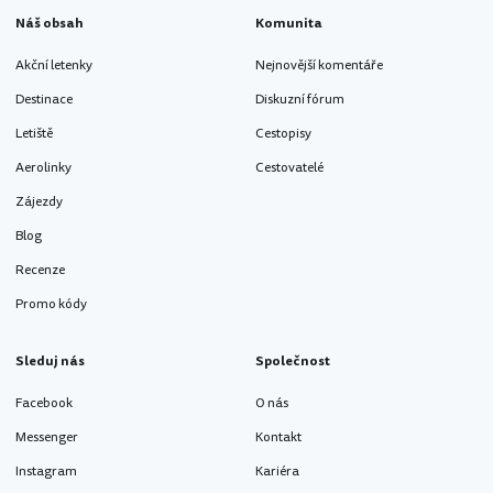
Náš obsah
Komunita
Akční letenky
Nejnovější komentáře
Destinace
Diskuzní fórum
Letiště
Cestopisy
Aerolinky
Cestovatelé
Zájezdy
Blog
Recenze
Promo kódy
Sleduj nás
Společnost
Facebook
O nás
Messenger
Kontakt
Instagram
Kariéra