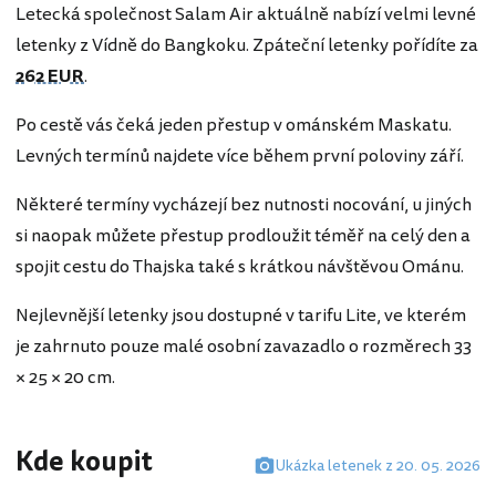
Letecká společnost Salam Air aktuálně nabízí velmi levné
letenky z Vídně do Bangkoku. Zpáteční letenky pořídíte za
262 EUR
.
Po cestě vás čeká jeden přestup v ománském Maskatu.
Levných termínů najdete více během první poloviny září.
Některé termíny vycházejí bez nutnosti nocování, u jiných
si naopak můžete přestup prodloužit téměř na celý den a
spojit cestu do Thajska také s krátkou návštěvou Ománu.
Nejlevnější letenky jsou dostupné v tarifu Lite, ve kterém
je zahrnuto pouze malé osobní zavazadlo o rozměrech 33
× 25 × 20 cm.
Kde koupit
Ukázka letenek z 20. 05. 2026