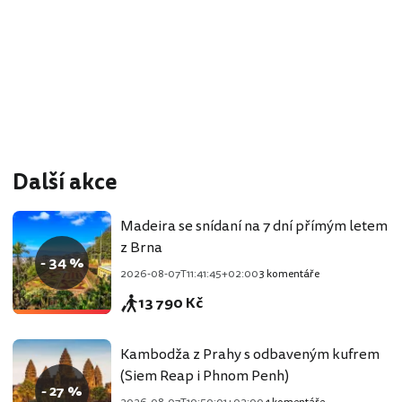
Další akce
Madeira se snídaní na 7 dní přímým letem
z Brna
- 34 %
2026-08-07T11:41:45+02:00
3 komentáře
13 790 Kč
Kambodža z Prahy s odbaveným kufrem
(Siem Reap i Phnom Penh)
- 27 %