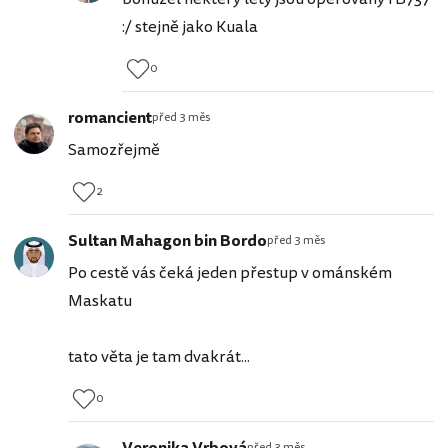
:/ stejně jako Kuala
0
romancient
před 3 měs
Samozřejmě
2
Sultan Mahagon bin Bordo
před 3 měs
Po cestě vás čeká jeden přestup v ománském
Maskatu
tato věta je tam dvakrát...
0
před 3 měs