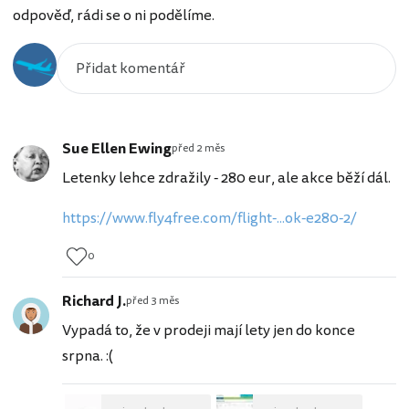
odpověď, rádi se o ni podělíme.
Sue Ellen Ewing
před 2 měs
Letenky lehce zdražily - 280 eur, ale akce běží dál.
https://www.fly4free.com/flight-...ok-e280-2/
0
Richard J.
před 3 měs
Vypadá to, že v prodeji mají lety jen do konce
srpna. :(