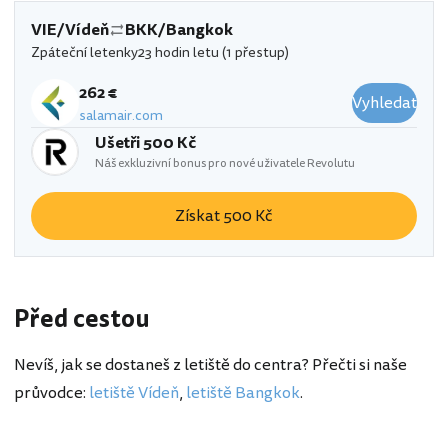
VIE/Vídeň
BKK/Bangkok
Zpáteční letenky
23 hodin letu (1 přestup)
262 €
Vyhledat
salamair.com
Ušetři 500 Kč
Náš exkluzivní bonus pro nové uživatele Revolutu
Získat 500 Kč
Před cestou
Nevíš, jak se dostaneš z letiště do centra? Přečti si naše
průvodce:
letiště Vídeň
,
letiště Bangkok
.