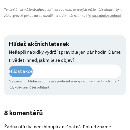
Tento článek může obsahovat affiliate odkazy, ze kterých může náš redakční tým
získat provizi, pokud na odkaz kliknete. Viz naše stránka s
Reklamními zásadami
.
Hlídač akčních letenek
Nejlepší nabídky vydrží zpravidla jen pár hodin. Dáme
ti vědět ihned, jakmile se objeví
Hlídat akce
Nastavením hlídače souhlasíš s
podmínkami zpracování osobních údajů
.
Kdykoliv se můžeš odhlásit.
8 komentářů
Žádná otázka není hloupá ani špatná. Pokud známe