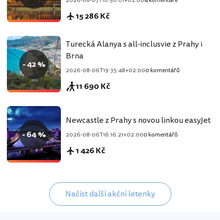
2026-08-07T10:50:01+02:00
4 komentáře
15 286 Kč
Turecká Alanya s all-inclusvie z Prahy i
Brna
- 42 %
2026-08-06T19:35:48+02:00
0 komentářů
11 690 Kč
Newcastle z Prahy s novou linkou easyJet
- 64 %
2026-08-06T16:16:21+02:00
0 komentářů
1 426 Kč
Načíst další akční letenky