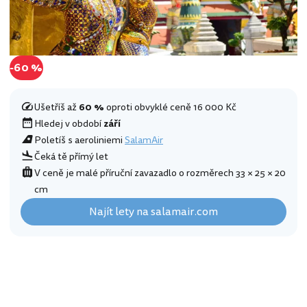
-60 %
Ušetříš až
60 %
oproti obvyklé ceně 16 000 Kč
Hledej v období
září
Poletíš s aeroliniemi
SalamAir
Čeká tě přímý let
V ceně je malé příruční zavazadlo o rozměrech 33 × 25 × 20
cm
Najít lety na salamair.com