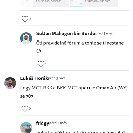
snimek-obrazovky-2026-05-20-v-15-28-12.jpg
snimek-obrazovky-2026-05-20-v-15-38-50.jpg
0
Sultan Mahagon bin Bordo
před 3 měs
Čti pravidelně fórum a tohle se ti nestane
😉
3
Lukáš Horák
před 3 měs
Legy MCT-BKK a BKK-MCT operuje Oman Air (WY)
se 787
0
fridgy
před 3 měs
bohužel některý lety jsou operovány i B737