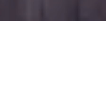
Na jaká letiště se létá?
Do Bangkoku se létá na 2 mezinárodní letiště. Průvodce s
praktickými tipy nejen ohledně veřejné dopravy si můžete
přečíst zde:
Bangkok Don Mueang
,
Bangkok
Suvarnabhumi
.
Další často kladené otázky
Kolik běžně stojí zpáteční letenky do Bangkoku?
Nejčastěji narazíte při vyhledávání letenek do