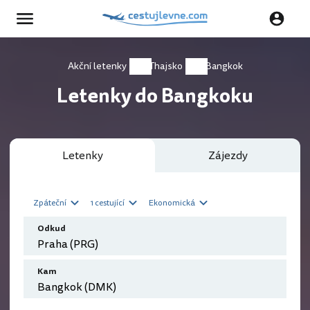
Akční letenky
Thajsko
Bangkok
Letenky do Bangkoku
Letenky
Zájezdy
Zpáteční
1 cestující
Ekonomická
Odkud
Kam