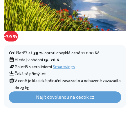
-39 %
Ušetříš až
39 %
oproti obvyklé ceně 21 000 Kč
Hledej v období
19.-26.6.
Poletíš s aeroliniemi
Smartwings
Čeká tě přímý let
V ceně je klasické příruční zavazadlo a odbavené zavazadlo
do 23 kg
Najít dovolenou na cedok.cz