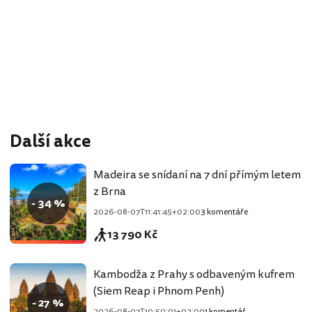
Další akce
Madeira se snídaní na 7 dní přímým letem
z Brna
- 34 %
2026-08-07T11:41:45+02:00
3 komentáře
13 790 Kč
Kambodža z Prahy s odbaveným kufrem
(Siem Reap i Phnom Penh)
- 27 %
2026-08-07T10:50:01+02:00
1 komentář