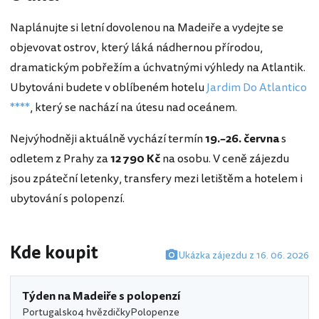
Naplánujte si letní dovolenou na Madeiře a vydejte se
objevovat ostrov, který láká nádhernou přírodou,
dramatickým pobřežím a úchvatnými výhledy na Atlantik.
Ubytováni budete v oblíbeném hotelu
Jardim Do Atlantico
****
, který se nachází na útesu nad oceánem.
Nejvýhodněji aktuálně vychází termín
19.–26. června
s
odletem z Prahy za
12 790 Kč
na osobu. V ceně zájezdu
jsou zpáteční letenky, transfery mezi letištěm a hotelem i
ubytování s polopenzí.
Kde koupit
Ukázka zájezdu z 16. 06. 2026
Týden na Madeiře s polopenzí
Portugalsko
4 hvězdičky
Polopenze