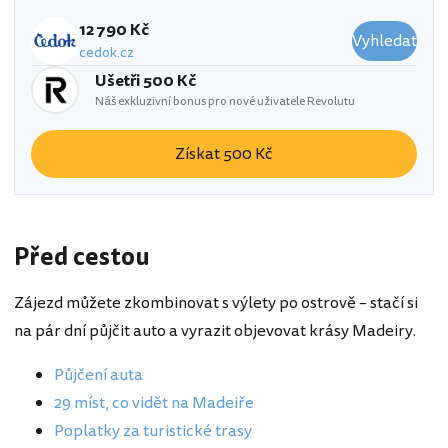
12 790 Kč
Vyhledat
cedok.cz
Ušetři 500 Kč
Náš exkluzivní bonus pro nové uživatele Revolutu
Získat 500 Kč
Před cestou
Zájezd můžete zkombinovat s výlety po ostrově – stačí si
na pár dní půjčit auto a vyrazit objevovat krásy Madeiry.
Půjčení auta
29 míst, co vidět na Madeiře
Poplatky za turistické trasy
Jardim Do Atlantico