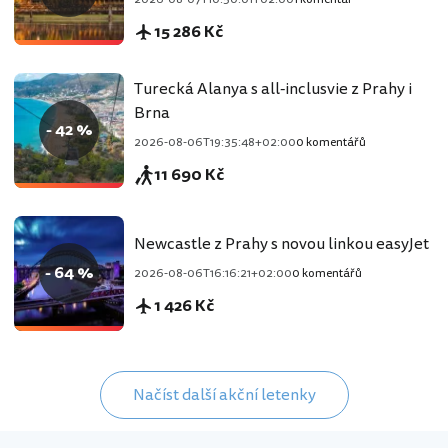
15 286 Kč
Turecká Alanya s all-inclusvie z Prahy i
Brna
- 42 %
2026-08-06T19:35:48+02:00
0 komentářů
11 690 Kč
Newcastle z Prahy s novou linkou easyJet
- 64 %
2026-08-06T16:16:21+02:00
0 komentářů
1 426 Kč
Načíst další akční letenky