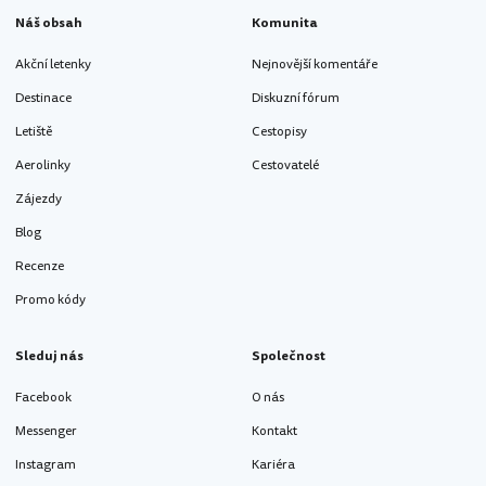
Náš obsah
Komunita
Akční letenky
Nejnovější komentáře
Destinace
Diskuzní fórum
Letiště
Cestopisy
Aerolinky
Cestovatelé
Zájezdy
Blog
Recenze
Promo kódy
Sleduj nás
Společnost
Facebook
O nás
Messenger
Kontakt
Instagram
Kariéra