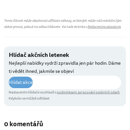
Tento článek může obsahovat affiliate odkazy, ze kterých může náš redakční tým
získat provizi, pokud na odkaz kliknete. Viz naše stránka s
Reklamními zásadami
.
Hlídač akčních letenek
Nejlepší nabídky vydrží zpravidla jen pár hodin. Dáme
ti vědět ihned, jakmile se objeví
Hlídat akce
Nastavením hlídače souhlasíš s
podmínkami zpracování osobních údajů
.
Kdykoliv se můžeš odhlásit.
0 komentářů