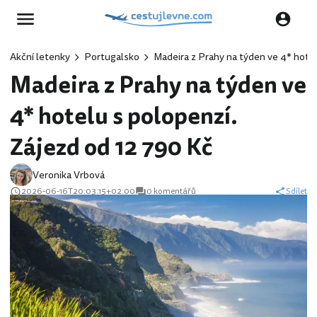
Akční letenky
Portugalsko
Madeira z Prahy na týden ve 4* hotel
Madeira z Prahy na týden ve
4* hotelu s polopenzí.
Zájezd od 12 790 Kč
Veronika Vrbová
2026-06-16T20:03:15+02:00
0 komentářů
Sdílet