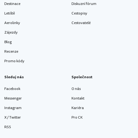
Destinace
Diskuzní fórum
Letiště
Cestopisy
Aerolinky
Cestovatelé
Zájezdy
Blog
Recenze
Promo kódy
Sleduj nás
Společnost
Facebook
O nás
Messenger
Kontakt
Instagram
Kariéra
X / Twitter
Pro CK
RSS