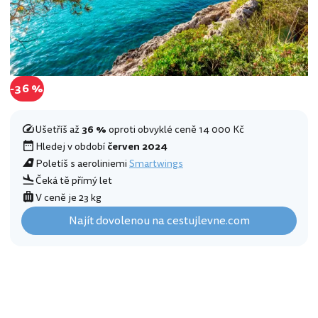
-36 %
Ušetříš až
36 %
oproti obvyklé ceně 14 000 Kč
Hledej v období
červen 2024
Poletíš s aeroliniemi
Smartwings
Čeká tě přímý let
V ceně je 23 kg
Najít dovolenou na cestujlevne.com