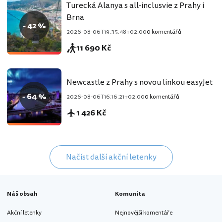
Turecká Alanya s all-inclusvie z Prahy i
Brna
- 42 %
2026-08-06T19:35:48+02:00
0 komentářů
11 690 Kč
Newcastle z Prahy s novou linkou easyJet
- 64 %
2026-08-06T16:16:21+02:00
0 komentářů
1 426 Kč
Načíst další akční letenky
Náš obsah
Komunita
Akční letenky
Nejnovější komentáře