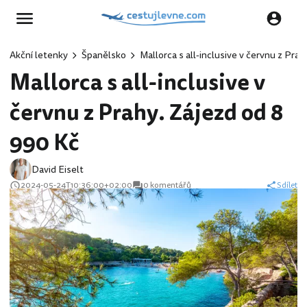
Akční letenky
Španělsko
Mallorca s all-inclusive v červnu z Pra
Mallorca s all-inclusive v
červnu z Prahy. Zájezd od 8
990 Kč
David Eiselt
2024-05-24T10:36:00+02:00
0 komentářů
Sdílet