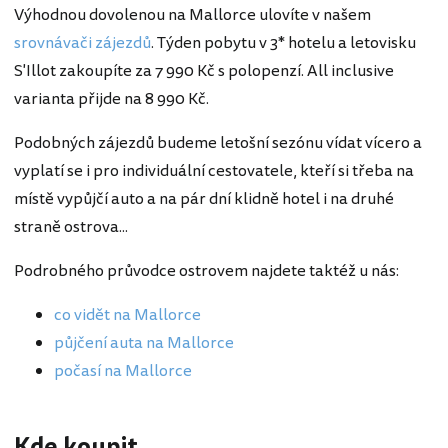
Výhodnou dovolenou na Mallorce ulovíte v našem
srovnávači zájezdů
. Týden pobytu v 3* hotelu a letovisku
S'Illot zakoupíte za 7 990 Kč s polopenzí. All inclusive
varianta přijde na 8 990 Kč.
Podobných zájezdů budeme letošní sezónu vídat vícero a
vyplatí se i pro individuální cestovatele, kteří si třeba na
místě vypůjčí auto a na pár dní klidně hotel i na druhé
straně ostrova...
Podrobného průvodce ostrovem najdete taktéž u nás:
co vidět na Mallorce
půjčení auta na Mallorce
počasí na Mallorce
Kde koupit