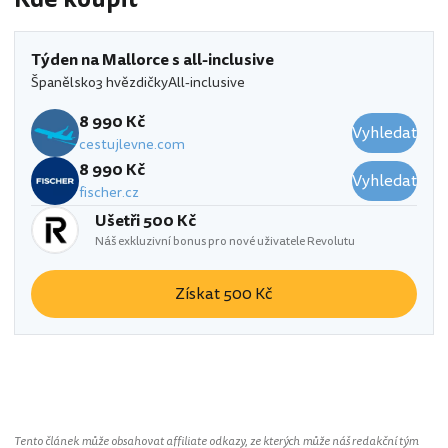
Týden na Mallorce s all-inclusive
Španělsko
3 hvězdičky
All-inclusive
8 990 Kč
Vyhledat
cestujlevne.com
8 990 Kč
Vyhledat
fischer.cz
Ušetři 500 Kč
Náš exkluzivní bonus pro nové uživatele Revolutu
Získat 500 Kč
Mariant
Tento článek může obsahovat affiliate odkazy, ze kterých může náš redakční tým