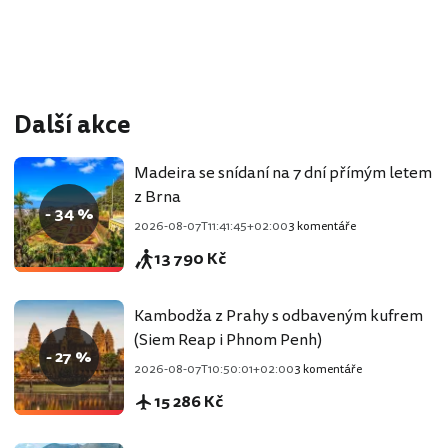
Další akce
Madeira se snídaní na 7 dní přímým letem
z Brna
- 34 %
2026-08-07T11:41:45+02:00
3 komentáře
13 790 Kč
Kambodža z Prahy s odbaveným kufrem
(Siem Reap i Phnom Penh)
- 27 %
2026-08-07T10:50:01+02:00
3 komentáře
15 286 Kč