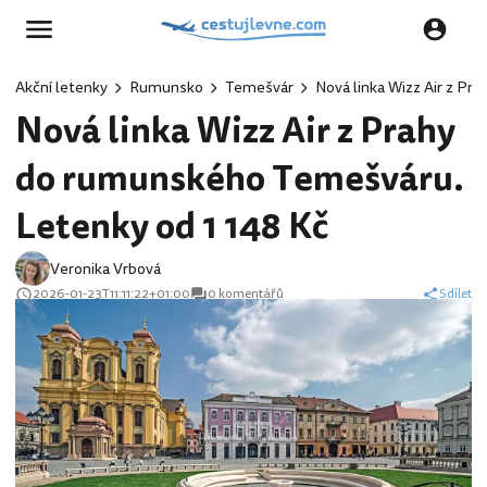
Akční letenky
Rumunsko
Temešvár
Nová linka Wizz Air z Pr
Nová linka Wizz Air z Prahy
do rumunského Temešváru.
Letenky od 1 148 Kč
Veronika Vrbová
2026-01-23T11:11:22+01:00
0 komentářů
Sdílet