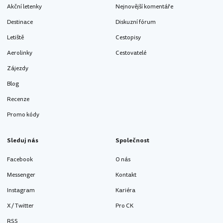
Akční letenky
Nejnovější komentáře
Destinace
Diskuzní fórum
Letiště
Cestopisy
Aerolinky
Cestovatelé
Zájezdy
Blog
Recenze
Promo kódy
Sleduj nás
Společnost
Facebook
O nás
Messenger
Kontakt
Instagram
Kariéra
X / Twitter
Pro CK
RSS