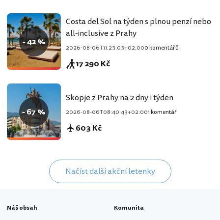
Costa del Sol na týden s plnou penzí nebo
all-inclusive z Prahy
- 42 %
2026-08-06T11:23:03+02:00
0 komentářů
17 290 Kč
Skopje z Prahy na 2 dny i týden
- 67 %
2026-08-06T08:40:43+02:00
1 komentář
603 Kč
Načíst další akční letenky
Náš obsah
Komunita