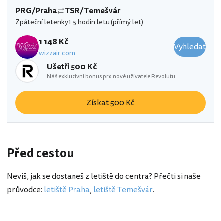
PRG/Praha
TSR/Temešvár
Zpáteční letenky
1.5 hodin letu (přímý let)
1 148 Kč
Vyhledat
wizzair.com
Ušetři 500 Kč
Náš exkluzivní bonus pro nové uživatele Revolutu
Získat 500 Kč
Před cestou
Nevíš, jak se dostaneš z letiště do centra? Přečti si naše
průvodce:
letiště Praha
,
letiště Temešvár
.