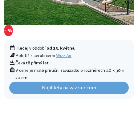
- %
Hledej v období
od 23. května
Poletíš s aeroliniemi
Wizz Air
Čeká tě přímý let
V ceně je malé příruční zavazadlo o rozměrech 40 × 30 ×
20 cm
Najít lety na wizzair.com