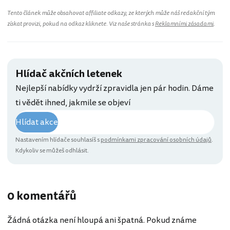
Tento článek může obsahovat affiliate odkazy, ze kterých může náš redakční tým
získat provizi, pokud na odkaz kliknete. Viz naše stránka s
Reklamními zásadami
.
Hlídač akčních letenek
Nejlepší nabídky vydrží zpravidla jen pár hodin. Dáme
ti vědět ihned, jakmile se objeví
Hlídat akce
Nastavením hlídače souhlasíš s
podmínkami zpracování osobních údajů
.
Kdykoliv se můžeš odhlásit.
0 komentářů
Žádná otázka není hloupá ani špatná. Pokud známe