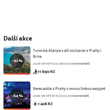
Další akce
Turecká Alanya s all-inclusvie z Prahy i
Brna
- 42 %
2026-08-06T19:35:48+02:00
0 komentářů
11 690 Kč
Newcastle z Prahy s novou linkou easyJet
- 64 %
2026-08-06T16:16:21+02:00
0 komentářů
1 426 Kč