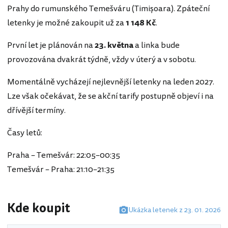
Prahy do rumunského Temešváru (Timișoara). Zpáteční
letenky je možné zakoupit už za
1 148 Kč
.
První let je plánován na
23. května
a linka bude
provozována dvakrát týdně, vždy v úterý a v sobotu.
Momentálně vycházejí nejlevnější letenky na leden 2027.
Lze však očekávat, že se akční tarify postupně objeví i na
dřívější termíny.
Časy letů:
Praha – Temešvár: 22:05–00:35
Temešvár – Praha: 21:10–21:35
Kde koupit
Ukázka letenek z 23. 01. 2026