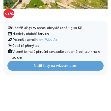
-51 %
Ušetříš až
51 %
oproti obvyklé ceně 1 500 Kč
Hledej v období
červen
Poletíš s aeroliniemi
Wizz Air
Čeká tě přímý let
V ceně je malé příruční zavazadlo o rozměrech 40 × 30 ×
20 cm
Najít lety na wizzair.com