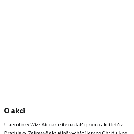
O akci
U aerolinky Wizz Air narazíte na další promo akci letů z
Bratislavy. Zajímavě aktuálně vychází lety do Ohridu, kde