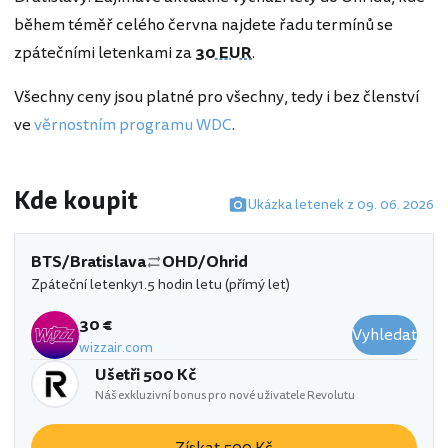
během téměř celého června najdete řadu termínů se
zpátečními letenkami za
30 EUR
.
Všechny ceny jsou platné pro všechny, tedy i bez členství
ve
věrnostním programu WDC
.
Kde koupit
Ukázka letenek z 09. 06. 2026
BTS/Bratislava
OHD/Ohrid
Zpáteční letenky
1.5 hodin letu (přímý let)
30 €
Vyhledat
wizzair.com
Ušetři 500 Kč
Náš exkluzivní bonus pro nové uživatele Revolutu