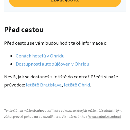
Získat 500 Kč
Před cestou
Před cestou se vám budou hodit také informace o:
Cenách hotelů v Ohridu
Dostupnosti autopůjčoven v Ohridu
Nevíš, jak se dostaneš z letiště do centra? Přečti si naše
průvodce:
letiště Bratislava
,
letiště Ohrid
.
Tento článek může obsahovat affiliate odkazy, ze kterých může náš redakční tým
získat provizi, pokud na odkaz kliknete. Viz naše stránka s
Reklamními zásadami
.