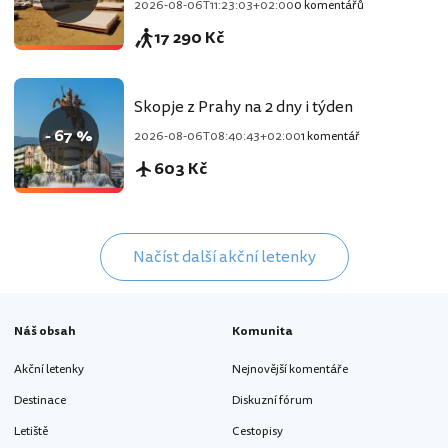
2026-08-06T11:23:03+02:00
0 komentářů
17 290 Kč
Skopje z Prahy na 2 dny i týden
- 67 %
2026-08-06T08:40:43+02:00
1 komentář
603 Kč
Načíst další akční letenky
Náš obsah
Komunita
Akční letenky
Nejnovější komentáře
Destinace
Diskuzní fórum
Letiště
Cestopisy