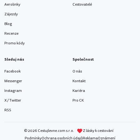
Aerolinky
Cestovatelé
Zájezdy
Blog
Recenze
Promo kódy
Sleduj nás
Společnost
Facebook
O nás
Messenger
Kontakt
Instagram
Kariéra
X / Twitter
Pro CK
RSS
© 2026 Cestujlevne.com s.r.o.
Z lásky k cestování
Podmínky
Ochrana osobních údajů
Reklama
Oznámení