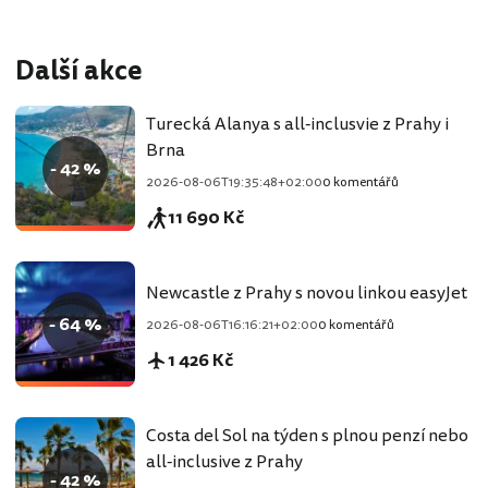
Další akce
Turecká Alanya s all-inclusvie z Prahy i
Brna
- 42 %
2026-08-06T19:35:48+02:00
0 komentářů
11 690 Kč
Newcastle z Prahy s novou linkou easyJet
- 64 %
2026-08-06T16:16:21+02:00
0 komentářů
1 426 Kč
Costa del Sol na týden s plnou penzí nebo
all-inclusive z Prahy
- 42 %