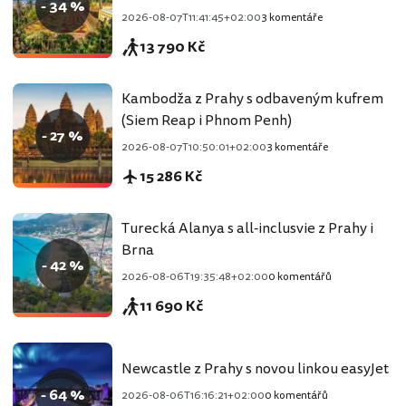
- 34 %
2026-08-07T11:41:45+02:00
3 komentáře
13 790 Kč
Kambodža z Prahy s odbaveným kufrem
(Siem Reap i Phnom Penh)
- 27 %
2026-08-07T10:50:01+02:00
3 komentáře
15 286 Kč
Turecká Alanya s all-inclusvie z Prahy i
Brna
- 42 %
2026-08-06T19:35:48+02:00
0 komentářů
11 690 Kč
Newcastle z Prahy s novou linkou easyJet
- 64 %
2026-08-06T16:16:21+02:00
0 komentářů