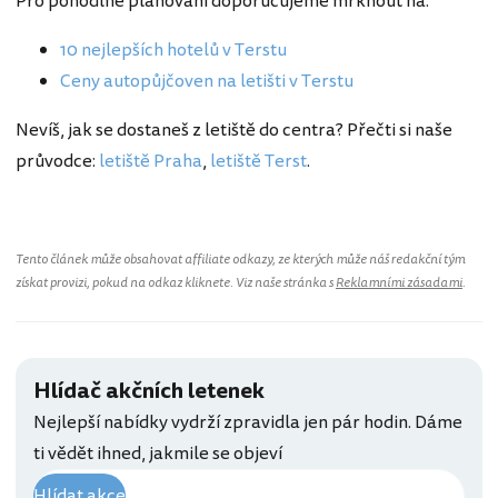
Pro pohodlné plánování doporučujeme mrknout na:
10 nejlepších hotelů v Terstu
Ceny autopůjčoven na letišti v Terstu
Nevíš, jak se dostaneš z letiště do centra? Přečti si naše
průvodce:
letiště Praha
,
letiště Terst
.
Tento článek může obsahovat affiliate odkazy, ze kterých může náš redakční tým
získat provizi, pokud na odkaz kliknete. Viz naše stránka s
Reklamními zásadami
.
Hlídač akčních letenek
Nejlepší nabídky vydrží zpravidla jen pár hodin. Dáme
ti vědět ihned, jakmile se objeví
Hlídat akce