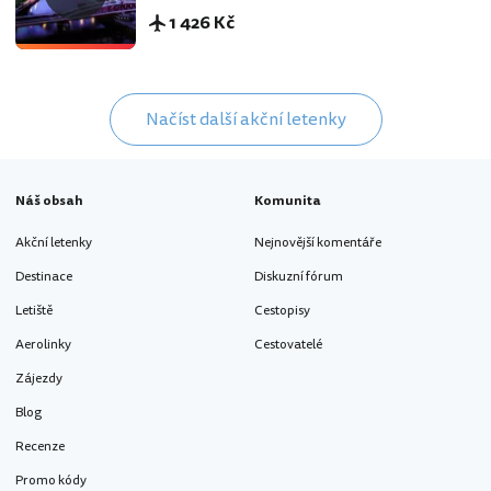
1 426 Kč
Načíst další akční letenky
Náš obsah
Komunita
Akční letenky
Nejnovější komentáře
Destinace
Diskuzní fórum
Letiště
Cestopisy
Aerolinky
Cestovatelé
Zájezdy
Blog
Recenze
Promo kódy