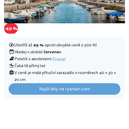
-49 %
Ušetříš až
49 %
oproti obvyklé ceně 2 500 Kč
Hledej v období
červenec
Poletíš s aeroliniemi
Ryanair
Čeká tě přímý let
V ceně je malé příruční zavazadlo o rozměrech 40 × 30 ×
20 cm
Najít lety na ryanair.com