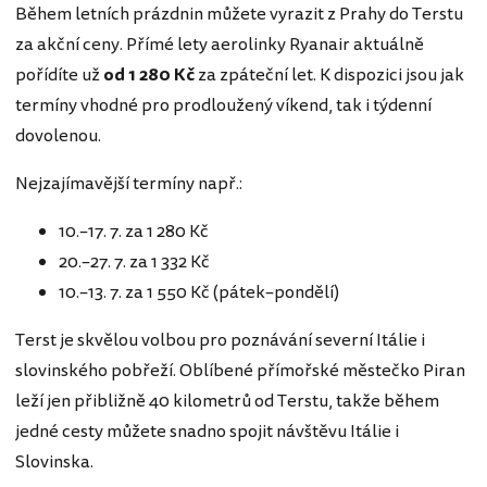
Během letních prázdnin můžete vyrazit z Prahy do Terstu
za akční ceny. Přímé lety aerolinky Ryanair aktuálně
pořídíte už
od 1 280 Kč
za zpáteční let. K dispozici jsou jak
termíny vhodné pro prodloužený víkend, tak i týdenní
dovolenou.
Nejzajímavější termíny např.:
10.–17. 7. za 1 280 Kč
20.–27. 7. za 1 332 Kč
10.–13. 7. za 1 550 Kč (pátek–pondělí)
Terst je skvělou volbou pro poznávání severní Itálie i
slovinského pobřeží. Oblíbené přímořské městečko Piran
leží jen přibližně 40 kilometrů od Terstu, takže během
jedné cesty můžete snadno spojit návštěvu Itálie i
Slovinska.