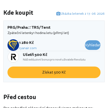
Kde koupit
Ukázka letenek z 17. 06. 2026
PRG/Praha
TRS/Terst
Zpáteční letenky
1 hodina letu (přímý let)
1 280 Kč
Vyhledat
ryanair.com
Ušetři 500 Kč
Náš exkluzivní bonus pro nové uživatele Revolutu
Získat 500 Kč
Před cestou