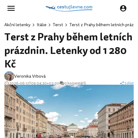
Akční letenky
Itálie
Terst
Terst z Prahy během letních prázdn
Terst z Prahy během letních
prázdnin. Letenky od 1 280
Kč
Veronika Vrbová
2026-06-17T09:04:30+02:00
0 komentářů
Sdílet