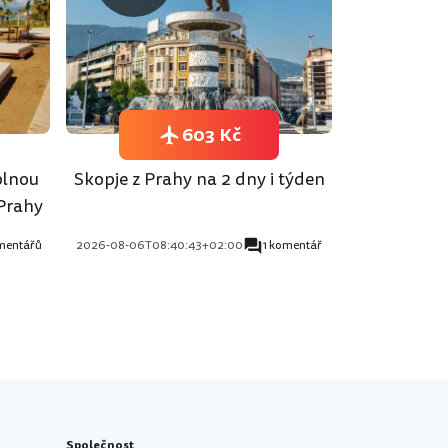
603 Kč
plnou
Skopje z Prahy na 2 dny i týden
 Prahy
mentářů
2026-08-06T08:40:43+02:00
1 komentář
Společnost