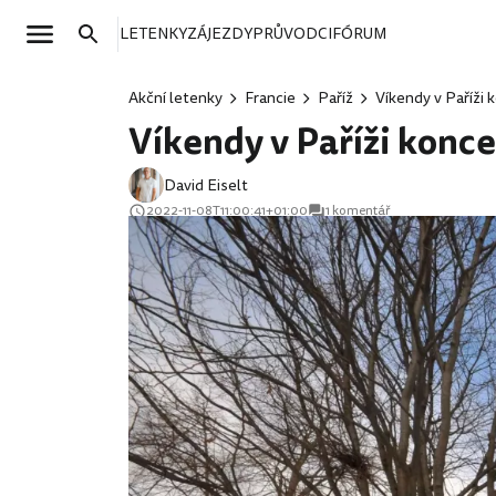
LETENKY
ZÁJEZDY
PRŮVODCI
FÓRUM
Akční letenky
Francie
Paříž
Víkendy v Paříži
Víkendy v Paříži konc
David Eiselt
2022-11-08T11:00:41+01:00
1 komentář