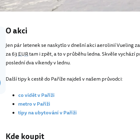
O akci
Jen pár letenek se naskytlo v dnešní akci aerolinií Vueling 
za
63 EUR
tam i zpět, a to v průběhu ledna. Skvěle vychází
poslední dva víkendy v lednu.
Další tipy k cestě do Paříže najdeš v našem průvodci:
co vidět v Paříži
metro v Paříži
tipy na ubytování v Paříži
Kde koupit