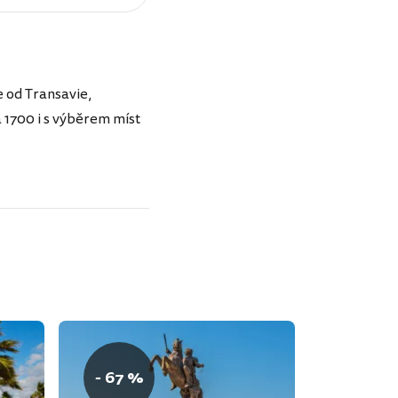
e od Transavie,
a 1700 i s výběrem míst
- 67 %