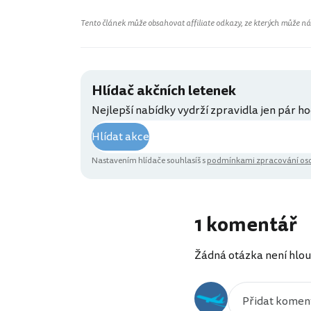
Tento článek může obsahovat affiliate odkazy, ze kterých může náš 
Hlídač akčních letenek
Nejlepší nabídky vydrží zpravidla jen pár ho
Hlídat akce
Nastavením hlídače souhlasíš s
podmínkami zpracování oso
1 komentář
Žádná otázka není hlou