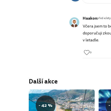
Haakon
před 4 lety
Včera jsem to b
doporučuji zkouk
v letadle.
0
Další akce
- 42 %
-