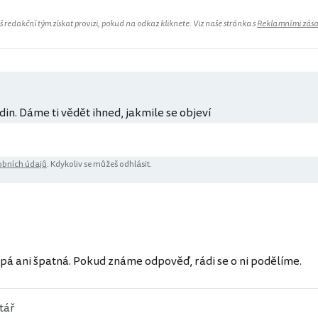
redakční tým získat provizi, pokud na odkaz kliknete. Viz naše stránka s
Reklamními zás
din. Dáme ti vědět ihned, jakmile se objeví
bních údajů
. Kdykoliv se můžeš odhlásit.
pá ani špatná. Pokud známe odpověď, rádi se o ni podělíme.