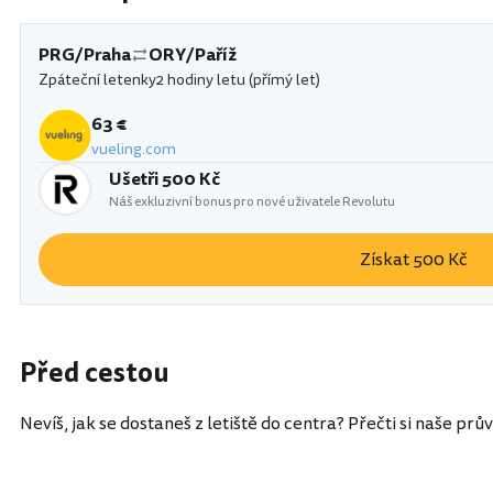
PRG/Praha
ORY/Paříž
Zpáteční letenky
2 hodiny letu (přímý let)
63 €
vueling.com
Ušetři 500 Kč
Náš exkluzivní bonus pro nové uživatele Revolutu
Získat 500 Kč
Před cestou
Nevíš, jak se dostaneš z letiště do centra? Přečti si naše prů