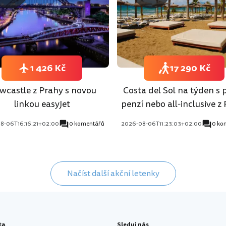
1 426 Kč
17 290 Kč
wcastle z Prahy s novou
Costa del Sol na týden s 
linkou easyJet
penzí nebo all-inclusive z
8-06T16:16:21+02:00
0 komentářů
2026-08-06T11:23:03+02:00
0 ko
Načíst další akční letenky
ta
Sleduj nás