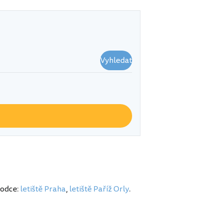
Vyhledat
vodce:
letiště Praha
,
letiště Paříž Orly
.