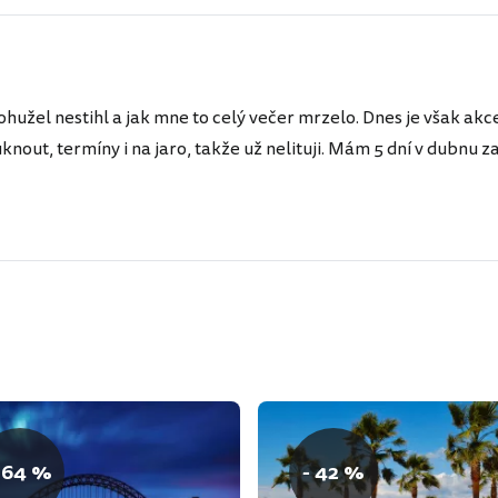
ohužel nestihl a jak mne to celý večer mrzelo. Dnes je však akc
nout, termíny i na jaro, takže už nelituji. Mám 5 dní v dubnu z
 64 %
- 42 %