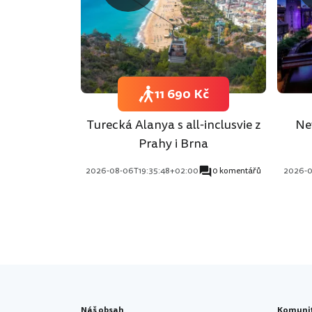
11 690 Kč
Turecká Alanya s all-inclusvie z
Ne
Prahy i Brna
2026-08-06T19:35:48+02:00
0 komentářů
2026-0
Náš obsah
Komuni