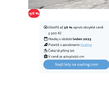
-56 %
Ušetříš až
56 %
oproti obvyklé ceně
3 500 Kč
Hledej v období
leden 2023
Poletíš s aeroliniemi
Vueling
Čeká tě přímý let
V ceně je 40x30x20 cm
Najít lety na vueling.com