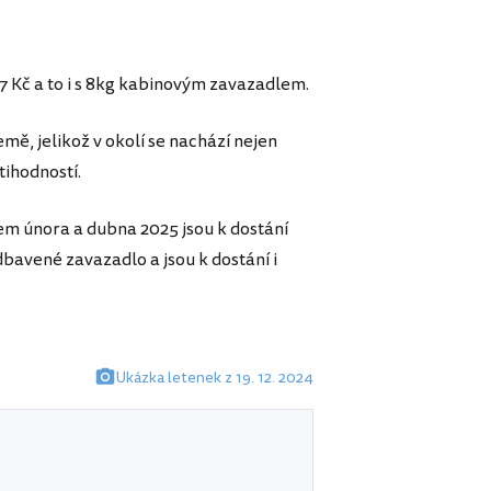
77 Kč a to i s 8kg kabinovým zavazadlem.
emě, jelikož v okolí se nachází nejen
ihodností.
em února a dubna 2025 jsou k dostání
dbavené zavazadlo a jsou k dostání i
Ukázka letenek z 19. 12. 2024