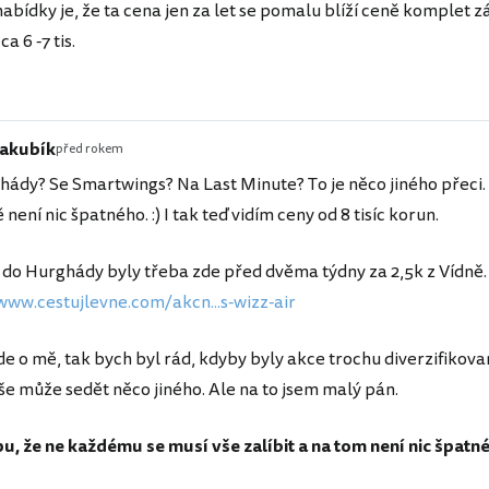
bídky je, že ta cena jen za let se pomalu blíží ceně komplet zá
a 6 -7 tis.
Jakubík
před rokem
ády? Se Smartwings? Na Last Minute? To je něco jiného přeci. 
 není nic špatného. :) I tak teď vidím ceny od 8 tisíc korun.
do Hurghády byly třeba zde před dvěma týdny za 2,5k z Vídně.
www.cestujlevne.com/akcn...s-wizz-air
e o mě, tak bych byl rád, kdyby byly akce trochu diverzifikov
e může sedět něco jiného. Ale na to jsem malý pán.
u, že ne každému se musí vše zalíbit a na tom není nic špatnéh