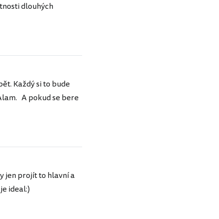
utnosti dlouhých
pět. Každý si to bude
a Alam. A pokud se bere
jen projít to hlavní a
e ideal:)