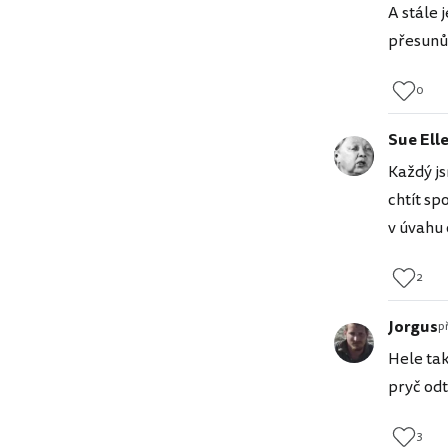
A stále 
přesunů 
0
Sue Ell
Každý js
chtít sp
v úvahu 
2
Jorgus
p
Hele tak
pryč odt
3