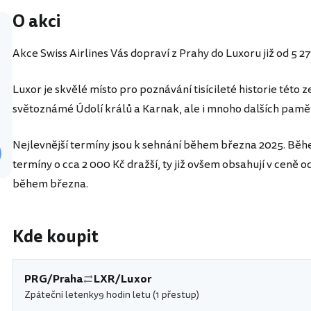
O akci
Akce Swiss Airlines Vás dopraví z Prahy do Luxoru již od 5 2
Luxor je skvělé místo pro poznávání tisícileté historie této z
světoznámé Údolí králů a Karnak, ale i mnoho dalších pamět
Nejlevnější termíny jsou k sehnání během března 2025. Běh
termíny o cca 2 000 Kč dražší, ty již ovšem obsahují v ceně o
během března.
Kde koupit
PRG/Praha
LXR/Luxor
Zpáteční letenky
9 hodin letu (1 přestup)