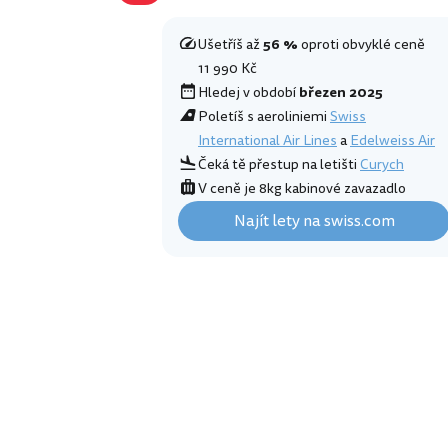
Ušetříš až
56 %
oproti obvyklé ceně
11 990 Kč
Hledej v období
březen 2025
Poletíš s aeroliniemi
Swiss
International Air Lines
a
Edelweiss Air
Čeká tě přestup na letišti
Curych
V ceně je 8kg kabinové zavazadlo
Najít lety na swiss.com