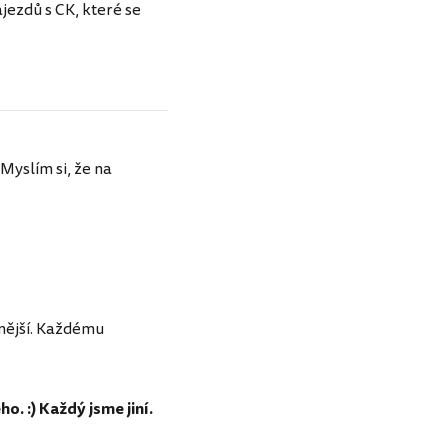
jezdů s CK, které se
Myslím si, že na
anější. Každému
o. :) Každý jsme jiní.