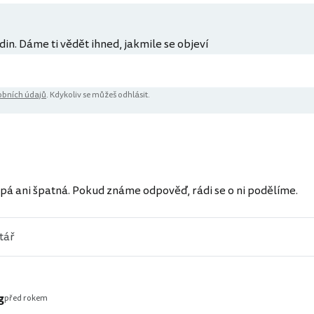
din. Dáme ti vědět ihned, jakmile se objeví
bních údajů
. Kdykoliv se můžeš odhlásit.
ů
pá ani špatná. Pokud známe odpověď, rádi se o ni podělíme.
g
před rokem