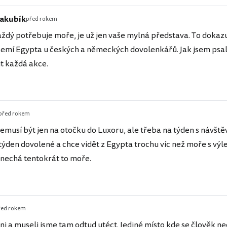
Jakubík
před rokem
aždý potřebuje moře, je už jen vaše mylná představa. To dokazu
zemí Egypta u českých a německých dovolenkářů. Jak jsem psal
t každá akce.
před rokem
emusí být jen na otočku do Luxoru, ale třeba na týden s návště
ýden dovolené a chce vidět z Egypta trochu víc než moře s výl
nechá tentokrát to moře.
řed rokem
ni a museli jsme tam odtud utéct. Jediné místo kde se člověk ne