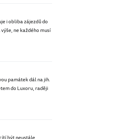
je i obliba zájezdů do
 výše, ne každého musí
vou památek dál na jih.
etem do Luxoru, raději
cítí být neustále