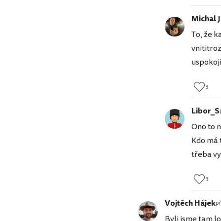
Michal 
To, že k
vnititro
uspokoji
3
Libor_S
Ono to n
Kdo má t
třeba vy
3
Vojtěch Hájek
p
Byli jsme tam lo