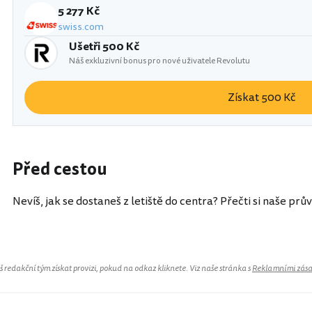
5 277 Kč
swiss.com
Ušetři 500 Kč
Náš exkluzivní bonus pro nové uživatele Revolutu
Získat 500 Kč
Před cestou
Nevíš, jak se dostaneš z letiště do centra? Přečti si naše prů
redakční tým získat provizi, pokud na odkaz kliknete. Viz naše stránka s
Reklamními zás