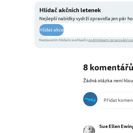
Hlídač akčních letenek
Nejlepší nabídky vydrží zpravidla jen pár ho
Hlídat akce
Nastavením hlídače souhlasíš s
podmínkami zpracování oso
8 komentář
Žádná otázka není hlou
Sue Ellen Ewin