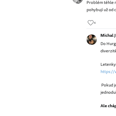
Problém téhle na
pohybují už od cc
4
Michal 
Do Hurgh
diverzitě
Letenky 
https://
Pokud jd
jednoduš
Ale cháp