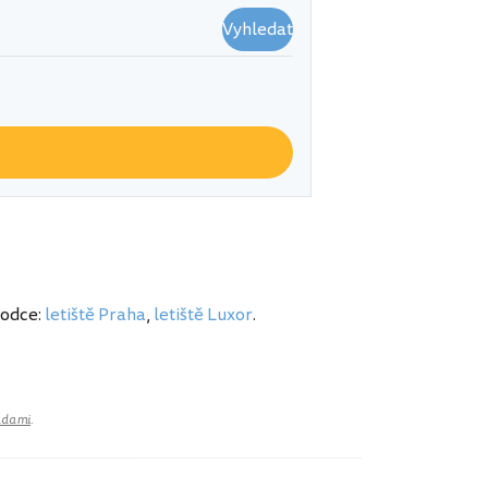
Vyhledat
vodce:
letiště Praha
,
letiště Luxor
.
adami
.