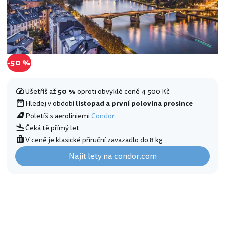
-50 %
Ušetříš až
50 %
oproti obvyklé ceně 4 500 Kč
Hledej v období
listopad a první polovina prosince
Poletíš s aeroliniemi
Condor
Čeká tě přímý let
V ceně je klasické příruční zavazadlo do 8 kg
Najít lety na condor.com