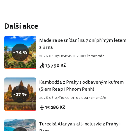
Další akce
Madeira se snídaní na 7 dní přímým letem
z Brna
- 34 %
2026-08-07T11:41:45+02:00
3 komentáře
13 790 Kč
Kambodža z Prahy s odbaveným kufrem
(Siem Reap i Phnom Penh)
- 27 %
2026-08-07T10:50:01+02:00
4 komentáře
15 286 Kč
Turecká Alanya s all-inclusvie z Prahy i