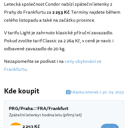
Letecká společnost Condor nabízí zpáteční letenky z
Prahy do Frankfurtu za
2 253 Kč
. Termíny najdete během
celého listopadu a také na začátku prosince.
V tarifu Light je zahrnuto klasické příruční zavazadlo.
Pokud zvolíte tarif Classic za 2 264 Kč, v ceně je navíc i
odbavené zavazadlo do 20 kg.
Nezapomeňte se podívat i na
ceny ubytování ve
Frankfurtu
.
Kde koupit
Ukázka letenek z 30. 09. 2025
PRG/Praha
FRA/Frankfurt
Zpáteční letenky
1 hodina letu (přímý let)
2 253 Kč