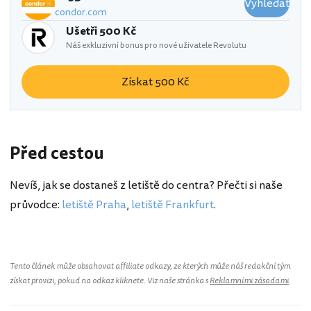
Vyhledat
condor.com
Ušetři 500 Kč
Náš exkluzivní bonus pro nové uživatele Revolutu
Získat 500 Kč
Před cestou
Nevíš, jak se dostaneš z letiště do centra? Přečti si naše
průvodce:
letiště Praha
,
letiště Frankfurt
.
Tento článek může obsahovat affiliate odkazy, ze kterých může náš redakční tým
získat provizi, pokud na odkaz kliknete. Viz naše stránka s
Reklamními zásadami
.