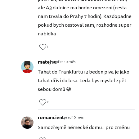
ale A3 dalnice ma hodne omezeni (cesta
nam trvala do Prahy 7 hodin). Kazdopadne
pokud bych cestoval sam, rozhodne super
nabidka
1
matej15
před 10 měs
Tahat do Frankfurtu 12 beden piva je jako
tahat dříví do lesa. Leda bys myslel zpět
sebou domů 😀
2
romancient
před 10 měs
Samozřejmě německé domu.. pro změnu