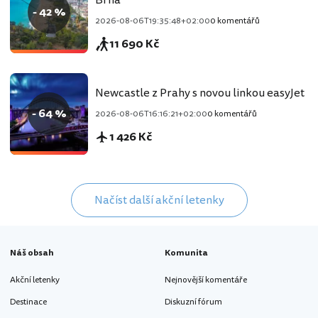
Brna
- 42 %
2026-08-06T19:35:48+02:00
0 komentářů
11 690 Kč
Newcastle z Prahy s novou linkou easyJet
- 64 %
2026-08-06T16:16:21+02:00
0 komentářů
1 426 Kč
Načíst další akční letenky
Náš obsah
Komunita
Akční letenky
Nejnovější komentáře
Destinace
Diskuzní fórum