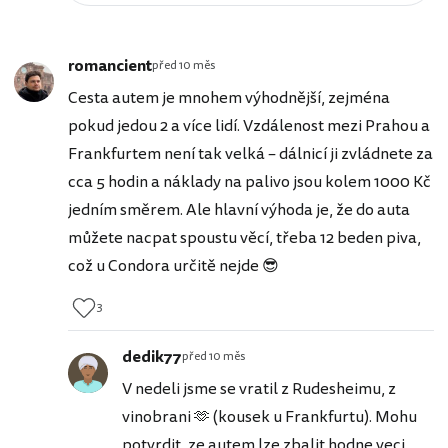
romancient
před 10 měs
Cesta autem je mnohem výhodnější, zejména
pokud jedou 2 a více lidí. Vzdálenost mezi Prahou a
Frankfurtem není tak velká – dálnicí ji zvládnete za
cca 5 hodin a náklady na palivo jsou kolem 1000 Kč
jedním směrem. Ale hlavní výhoda je, že do auta
můžete nacpat spoustu věcí, třeba 12 beden piva,
což u Condora určitě nejde 😎
3
dedik77
před 10 měs
V nedeli jsme se vratil z Rudesheimu, z
vinobrani 🫶 (kousek u Frankfurtu). Mohu
potvrdit, ze autem lze zbalit hodne veci,