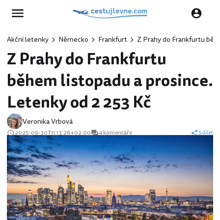
Akční letenky
Německo
Frankfurt
Z Prahy do Frankfurtu běhe
Z Prahy do Frankfurtu
během listopadu a prosince.
Letenky od 2 253 Kč
Veronika Vrbová
2025-09-30T11:13:26+02:00
4 komentáře
Sdílet