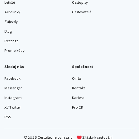
Letiště
Cestopisy
Aerolinky
Cestovatelé
Zájezdy
Blog
Recenze
Promo kódy
Sleduj nás
Společnost
Facebook
O nás
Messenger
Kontakt
Instagram
Kariéra
X / Twitter
Pro CK
RSS
© 2026 Cestujlevne.com s.r.o.
Z lásky k cestování