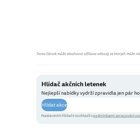
Tento článek může obsahovat affiliate odkazy, ze kterých může náš 
Hlídač akčních letenek
Nejlepší nabídky vydrží zpravidla jen pár ho
Hlídat akce
Nastavením hlídače souhlasíš s
podmínkami zpracování oso