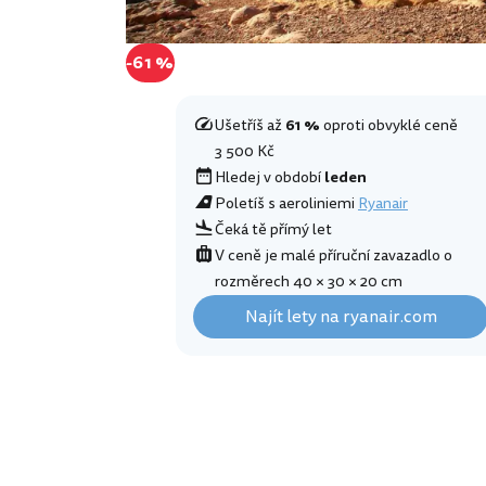
-61 %
Ušetříš až
61 %
oproti obvyklé ceně
3 500 Kč
Hledej v období
leden
Poletíš s aeroliniemi
Ryanair
Čeká tě přímý let
V ceně je malé příruční zavazadlo o
rozměrech 40 × 30 × 20 cm
Najít lety na ryanair.com