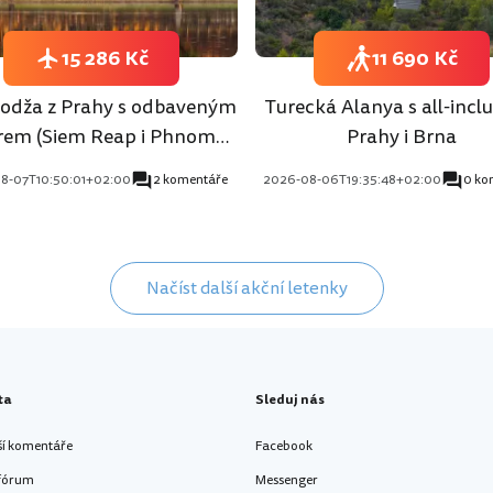
15 286 Kč
11 690 Kč
dža z Prahy s odbaveným
Turecká Alanya s all-inclu
rem (Siem Reap i Phnom
Prahy i Brna
Penh)
8-07T10:50:01+02:00
2 komentáře
2026-08-06T19:35:48+02:00
0 ko
Načíst další akční letenky
ta
Sleduj nás
ší komentáře
Facebook
 fórum
Messenger