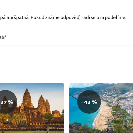
ů
pá ani špatná. Pokud známe odpověď, rádi se o ni podělíme.
 27 %
- 42 %