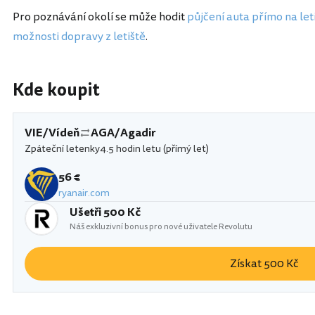
Pro poznávání okolí se může hodit
půjčení auta přímo na leti
možnosti dopravy z letiště
.
Kde koupit
VIE/Vídeň
AGA/Agadir
Zpáteční letenky
4.5 hodin letu (přímý let)
56 €
ryanair.com
Ušetři 500 Kč
Náš exkluzivní bonus pro nové uživatele Revolutu
Získat 500 Kč