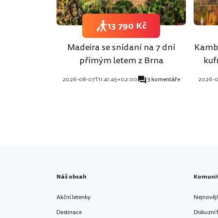
13 790 Kč
Madeira se snídaní na 7 dní
Kambo
přímým letem z Brna
kuf
2026-08-07T11:41:45+02:00
3 komentáře
2026-0
Náš obsah
Komuni
Akční letenky
Nejnověj
Destinace
Diskuzní