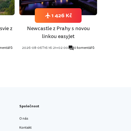
1 426 Kč
svie z
Newcastle z Prahy s novou
linkou easyJet
mentářů
2026-08-06T16:16:21+02:00
0 komentářů
Společnost
O nás
Kontakt