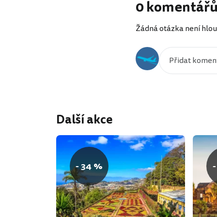
0 komentář
Žádná otázka není hlou
Další akce
- 34 %
-