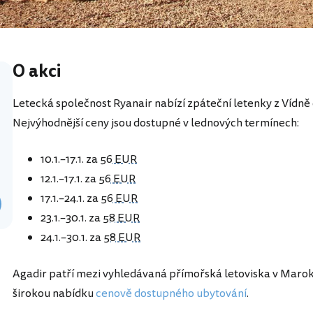
O akci
Letecká společnost Ryanair nabízí zpáteční letenky z Vídně
Nejvýhodnější ceny jsou dostupné v lednových termínech:
10.1.–17.1. za
56 EUR
12.1.–17.1. za
56 EUR
17.1.–24.1. za
56 EUR
23.1.–30.1. za
58 EUR
24.1.–30.1. za
58 EUR
Agadir patří mezi vyhledávaná přímořská letoviska v Marok
širokou nabídku
cenově dostupného ubytování
.