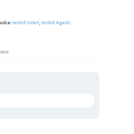
vodce:
letiště Vídeň
,
letiště Agadir
.
adami
.