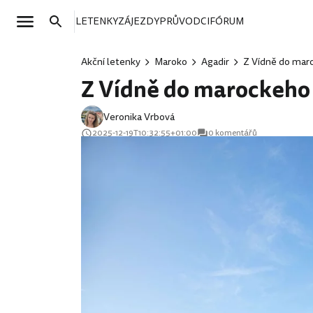
LETENKY
ZÁJEZDY
PRŮVODCI
FÓRUM
Akční letenky
Maroko
Agadir
Z Vídně do maro
Z Vídně do marockeho 
Veronika Vrbová
2025-12-19T10:32:55+01:00
0 komentářů