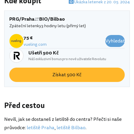
Kde koupit
Ukázka letenek z 20. 05. 2024
PRG/Praha
BIO/Bilbao
Zpáteční letenky
3 hodiny letu (přímý let)
75 €
Vyhledat
vueling.com
Ušetři 500 Kč
Náš exkluzivní bonus pro nové uživatele Revolutu
Získat 500 Kč
Před cestou
Nevíš, jak se dostaneš z letiště do centra? Přečti si naše
průvodce:
letiště Praha
,
letiště Bilbao
.