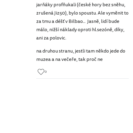
jarňáky profňukali (české hory bez sněhu,
zrušená Jiz50), bylo spoustu. Ale vyměnit to
za tmu a déšť v Bilbao... Jasně, lidí bude
málo, nižší náklady oproti hl.sezóně, díky,
ani za polovic.
na druhou stranu, jestli tam někdo jede do
muzea a na večeře, tak proč ne
0