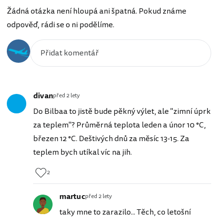
Žádná otázka není hloupá ani špatná. Pokud známe
odpověď, rádi se o ni podělíme.
divan
před 2 lety
Do Bilbaa to jistě bude pěkný výlet, ale "zimní úprk
za teplem"? Průměrná teplota leden a únor 10 °C,
březen 12 °C. Deštivých dnů za měsíc 13-15. Za
teplem bych utíkal víc na jih.
2
martuc
před 2 lety
taky mne to zarazilo... Těch, co letošní