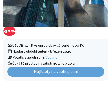
-38 %
Ušetříš až
38 %
oproti obvyklé ceně 3 000 Kč
Hledej v období
leden - březen 2025
Poletíš s aeroliniemi
Vueling
Čeká tě přestup na letišti 40 x 30 x 20 cm
Najít lety na vueling.com