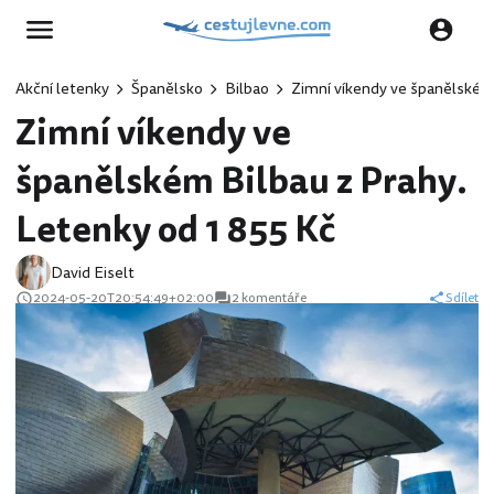
Akční letenky
Španělsko
Bilbao
Zimní víkendy ve španělském 
Zimní víkendy ve
španělském Bilbau z Prahy.
Letenky od 1 855 Kč
David Eiselt
2024-05-20T20:54:49+02:00
2 komentáře
Sdílet