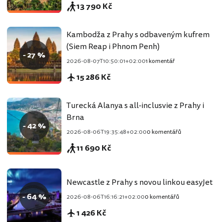
13 790 Kč
Kambodža z Prahy s odbaveným kufrem
(Siem Reap i Phnom Penh)
- 27 %
2026-08-07T10:50:01+02:00
1 komentář
15 286 Kč
Turecká Alanya s all-inclusvie z Prahy i
Brna
- 42 %
2026-08-06T19:35:48+02:00
0 komentářů
11 690 Kč
Newcastle z Prahy s novou linkou easyJet
- 64 %
2026-08-06T16:16:21+02:00
0 komentářů
1 426 Kč