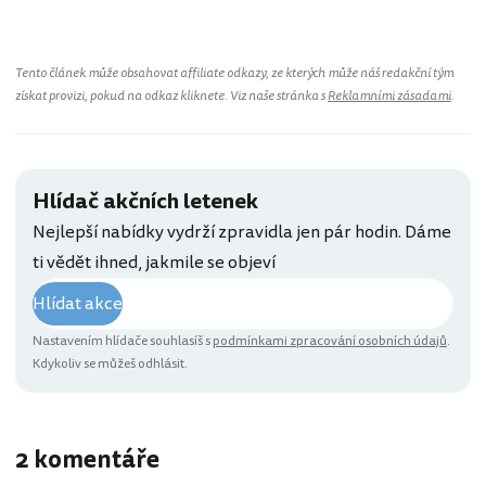
Tento článek může obsahovat affiliate odkazy, ze kterých může náš redakční tým
získat provizi, pokud na odkaz kliknete. Viz naše stránka s
Reklamními zásadami
.
Hlídač akčních letenek
Nejlepší nabídky vydrží zpravidla jen pár hodin. Dáme
ti vědět ihned, jakmile se objeví
Hlídat akce
Nastavením hlídače souhlasíš s
podmínkami zpracování osobních údajů
.
Kdykoliv se můžeš odhlásit.
2 komentáře