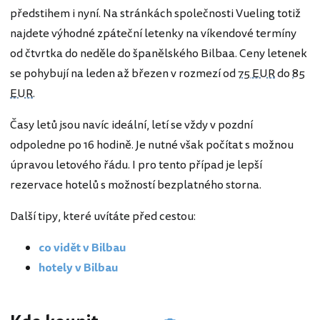
předstihem i nyní. Na stránkách společnosti Vueling totiž
najdete výhodné zpáteční letenky na víkendové termíny
od čtvrtka do neděle do španělského Bilbaa. Ceny letenek
se pohybují na leden až březen v rozmezí od
75 EUR
do
85
EUR
.
Časy letů jsou navíc ideální, letí se vždy v pozdní
odpoledne po 16 hodině. Je nutné však počítat s možnou
úpravou letového řádu. I pro tento případ je lepší
rezervace hotelů s možností bezplatného storna.
Další tipy, které uvítáte před cestou:
co vidět v Bilbau
hotely v Bilbau