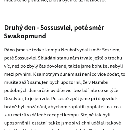
Druhý den - Sossusvlei, poté směr
Swakopmund
Ráno jsme se tedy z kempu Neuhof vydali směr Sesriem,
poté Sossusvlei. Skládání stanu nám trvalo ještě o trochu
víc, než po zbylý čas dovolené, takže jsme bohužel nebyli
mezi prvními. K samotným dunám asi není co více dodat, to
musíte zažít sami. Jen bych upozornil, že v Namibii
podobných dun určitě uvidíte víc, bez lidí, ale co se týče
Deadvlei, to je jen zde. Po cestě zpět jsme při dojezdu k
bráně byli požádáni, abychom zaplatili poplatek na cca
200 metrů vzdálené recepci kempu. Stejně tak byli
upozorněni i ostatní, takže jsme si všichni udělali takové