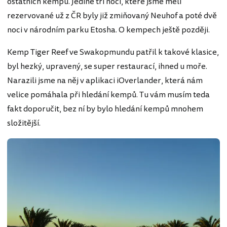
ostatních kempů. Jediné tři noci, které jsme měli
rezervované už z ČR byly již zmiňovaný Neuhof a poté dvě
noci v národním parku Etosha. O kempech ještě později.
Kemp Tiger Reef ve Swakopmundu patřil k takové klasice,
byl hezký, upravený, se super restaurací, ihned u moře.
Narazili jsme na něj v aplikaci iOverlander, která nám
velice pomáhala při hledání kempů. Tu vám musím teda
fakt doporučit, bez ní by bylo hledání kempů mnohem
složitější.