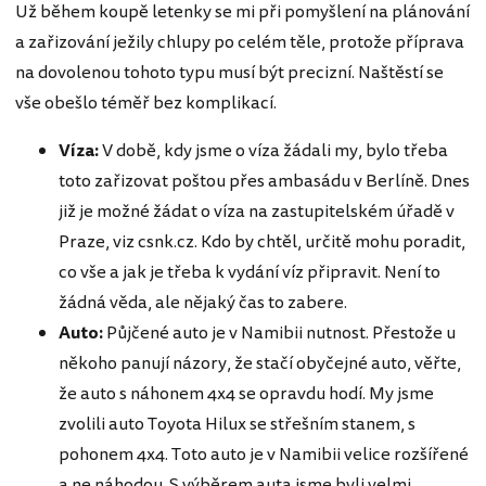
Už během koupě letenky se mi při pomyšlení na plánování
a zařizování ježily chlupy po celém těle, protože příprava
na dovolenou tohoto typu musí být precizní. Naštěstí se
vše obešlo téměř bez komplikací.
Víza:
V době, kdy jsme o víza žádali my, bylo třeba
toto zařizovat poštou přes ambasádu v Berlíně. Dnes
již je možné žádat o víza na zastupitelském úřadě v
Praze, viz csnk.cz. Kdo by chtěl, určitě mohu poradit,
co vše a jak je třeba k vydání víz připravit. Není to
žádná věda, ale nějaký čas to zabere.
Auto:
Půjčené auto je v Namibii nutnost. Přestože u
někoho panují názory, že stačí obyčejné auto, věřte,
že auto s náhonem 4x4 se opravdu hodí. My jsme
zvolili auto Toyota Hilux se střešním stanem, s
pohonem 4x4. Toto auto je v Namibii velice rozšířené
a ne náhodou. S výběrem auta jsme byli velmi