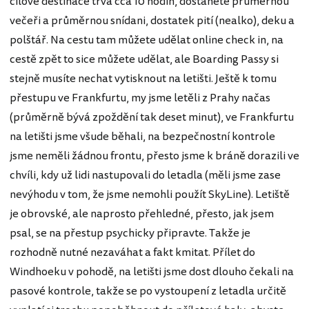
cílové destinace trvá cca 10 hodin, dostanete průměrnou
večeři a průměrnou snídani, dostatek pití (nealko), deku a
polštář. Na cestu tam můžete udělat online check in, na
cestě zpět to sice můžete udělat, ale Boarding Passy si
stejně musíte nechat vytisknout na letišti. Ještě k tomu
přestupu ve Frankfurtu, my jsme letěli z Prahy načas
(průměrně bývá zpoždění tak deset minut), ve Frankfurtu
na letišti jsme všude běhali, na bezpečnostní kontrole
jsme neměli žádnou frontu, přesto jsme k bráně dorazili ve
chvíli, kdy už lidi nastupovali do letadla (měli jsme zase
nevýhodu v tom, že jsme nemohli použít SkyLine). Letiště
je obrovské, ale naprosto přehledné, přesto, jak jsem
psal, se na přestup psychicky připravte. Takže je
rozhodně nutné nezaváhat a fakt kmitat. Přílet do
Windhoeku v pohodě, na letišti jsme dost dlouho čekali na
pasové kontrole, takže se po vystoupení z letadla určitě