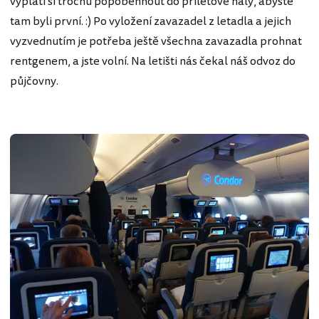
vyplatí si trochu popoběhnout do příletové haly, abyste
tam byli první. :) Po vyložení zavazadel z letadla a jejich
vyzvednutím je potřeba ještě všechna zavazadla prohnat
rentgenem, a jste volní. Na letišti nás čekal náš odvoz do
půjčovny.