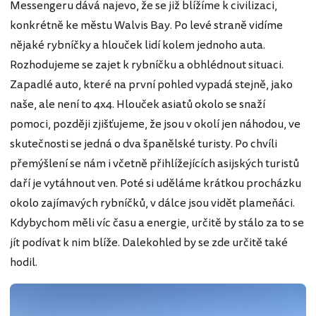
Messengeru dává najevo, že se již blížíme k civilizaci,
konkrétně ke městu Walvis Bay. Po levé straně vidíme
nějaké rybníčky a hlouček lidí kolem jednoho auta.
Rozhodujeme se zajet k rybníčku a obhlédnout situaci.
Zapadlé auto, které na první pohled vypadá stejně, jako
naše, ale není to 4x4. Hlouček asiatů okolo se snaží
pomoci, později zjišťujeme, že jsou v okolí jen náhodou, ve
skutečnosti se jedná o dva španělské turisty. Po chvíli
přemýšlení se nám i včetně přihlížejících asijských turistů
daří je vytáhnout ven. Poté si uděláme krátkou procházku
okolo zajímavých rybníčků, v dálce jsou vidět plameňáci.
Kdybychom měli víc času a energie, určitě by stálo za to se
jít podívat k nim blíže. Dalekohled by se zde určitě také
hodil.