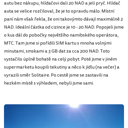
autu bez nákupu, hlídačovi dali 20 NAD a jeli pryč. Hlídač
auta se velice rozčiloval, že je to opravdu málo. Místní
paní nám však řekla, že oni takovýmto dávají maximálně 2
NAD. Ideální částka od cizince je 10 - 20 NAD. Popojeli jsme
o kus dál do pobočky největšího namibského operátora,
MTC. Tam jsme si pořídili SIM kartu s mnoha volnými
minutami, smskami a 3 GB dat za cca 200 NAD. Toto
vystačilo úplně bohatě na celý pobyt. Poté jsme v jiném
supermarketu koupili tekutiny a něco k jídlu (na večer) a
vyrazili směr Solitaire. Po cestě jsme se zastavili na
hezkém místě s výhledem, nebyli jsme sami.