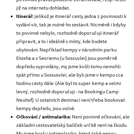
již na internetu dohledat.
Itinerář:
Jelikož je itinerář cesty jedna z povinnosti k
vydání víz, tak je nutné ho sestavit. Nicméně i kdyby
to povinné nebylo, rozhodně doporučuji itinerář
připravit, a to i ideálně s místy, kde budete
ubytováni. Například kempy v národním parku
Etosha a v Sesriemu (u Sossuvlei) jsou poměrně
dopředu vyprodány, my jsme kvůli tomu nemohli
spát přímo u Sossusvlei, ale byli jsme v kempu cca
hodinu cesty dále. (Ale byl to super kemp a velmi
levný, rozhodně doporučuji - na Bookingu Camp
Neuhof). U ostatních destinací není třeba bookovat
kempy dopředu, jsou volné.
Očkování / antimalarika:
Není povinné očkování, ale
základní cestovatelský balíček určitě není na škodu.
My jsme brali i antimalarika, která také nejsou