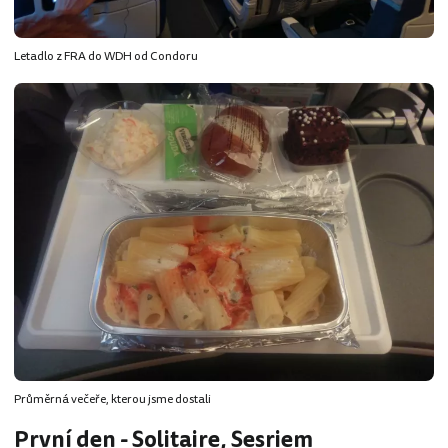
Letadlo z FRA do WDH od Condoru
Průměrná večeře, kterou jsme dostali
První den - Solitaire, Sesriem