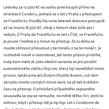
Letenky za 12 500 Kč na osobu jsme koupili přímo na
stránkách Condoru, jednalo se o let z Prahy s přestupem
ve Frankfurtu. Později šla cena letenek dokonce postupně
až na hranici 8 500 Kč, nikdy v historii však tolik akcí
nebylo. Z Prahy do Frankfurtu se letí s ČSA, ve Frankfurtu
je pouze 1 hodina a 5 minut na přestup. Za tu dobu se
musíte stihnout přesunout z terminálu 2 na terminál 1. Je
rozhodně nutné si nastudovat, jak tento přesun probíhá,
kudy kam máte jít. Jako ideální varianta se jeví použití
automatického vláčku SkyLine, který byl naneštěstí mimo
provoz, takže jsme jeli žlutým Shuttle Busem, což nám
ukrojilo mnoho cenných minut navíc na již tak krátkém
času na přestup. O přeložení případného zapsaného
zavazadla se starat nemusíte, nicméně těžko říct, jestli to
stihnou, když i přestup lidí je tip ťop. Let s Condorem do