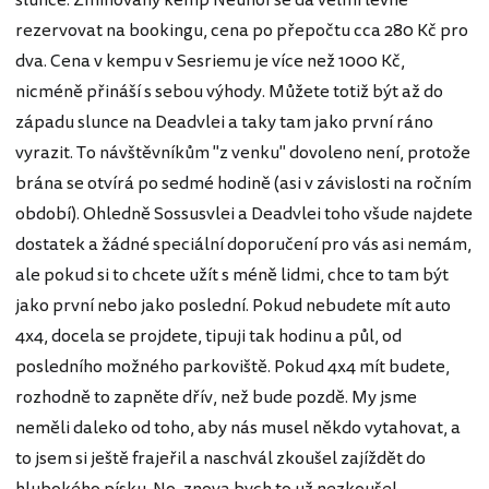
rezervovat na bookingu, cena po přepočtu cca 280 Kč pro
dva. Cena v kempu v Sesriemu je více než 1000 Kč,
nicméně přináší s sebou výhody. Můžete totiž být až do
západu slunce na Deadvlei a taky tam jako první ráno
vyrazit. To návštěvníkům "z venku" dovoleno není, protože
brána se otvírá po sedmé hodině (asi v závislosti na ročním
období). Ohledně Sossusvlei a Deadvlei toho všude najdete
dostatek a žádné speciální doporučení pro vás asi nemám,
ale pokud si to chcete užít s méně lidmi, chce to tam být
jako první nebo jako poslední. Pokud nebudete mít auto
4x4, docela se projdete, tipuji tak hodinu a půl, od
posledního možného parkoviště. Pokud 4x4 mít budete,
rozhodně to zapněte dřív, než bude pozdě. My jsme
neměli daleko od toho, aby nás musel někdo vytahovat, a
to jsem si ještě frajeřil a naschvál zkoušel zajíždět do
hlubokého písku. No, znova bych to už nezkoušel.