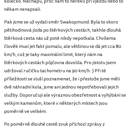
kolečko. Nechápu, proč nám to neřekli při vjezdu nebo to
někam nenapsali.
Pak jsme se už vydali směr Swakopmund. Byla to skoro
pětihodinová jízda po štěrkových cestách, takhle dlouhá
štěrková cesta nás už poté nikdy nepotkala. Chvílema
člověk musí jet fakt pomalu, ale většinou se dá jet cca 80
km/h, což je taky maximální limit, který nám na
štěrkových cestách půjčovna dovolila. Pro jistotu jsem
udržoval ručičku tachometru na 90 km/h. :) Při té
příležitosti se sluší poznamenat, že i přestože jsme měli
dvě náhradní kola, jsme ani jednou nepotřebovali jejich
služby. Doporučuji ale výraznou obezřetnost a vyhýbání se
velkým kamenům, které v některých místech jsou
poměrně ve velkém.
Po poměrně dlouhé cestě zvuk příchozí zprávy z