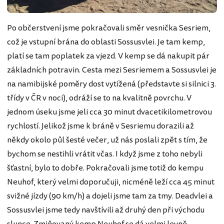
Po občerstvení jsme pokračovali směr vesnička Sesriem,
což je vstupní brána do oblasti Sossusvlei. Je tam kemp,
platí se tam poplatek za vjezd. V kemp se dá nakupit pár
základních potravin. Cesta mezi Sesriemem a Sossusvlei je
na namibijské poměry dost vytížená (představte si silnici 3.
třídy v ČR v noci), odráží se to na kvalitně povrchu. V
jednom úseku jsme jeli cca 30 minut dvacetikilometrovou
rychlostí. Jelikož jsme k bráně v Sesriemu dorazili až
někdy okolo půl šesté večer, už nás poslali zpět s tím, že
bychom se nestihli vrátit včas. I když jsme z toho nebyli
šťastní, bylo to dobře. Pokračovali jsme totiž do kempu
Neuhof, který velmi doporučuji, nicméně leží cca 45 minut
svižné jízdy (90 km/h) a dojeli jsme tam za tmy. Deadvlei a
Sossusvlei jsme tedy navštívili až druhý den při východu
slunce. Zmiňovaný kemp Neuhof se dá velmi levně