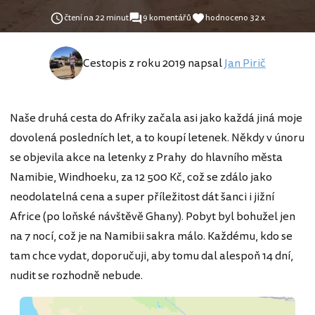
čtení na 22 minut
9 komentářů
hodnoceno 32 x
Cestopis z roku 2019 napsal
Jan Pirič
Naše druhá cesta do Afriky začala asi jako každá jiná moje
dovolená posledních let, a to koupí letenek. Někdy v únoru
se objevila akce na letenky z Prahy do hlavního města
Namibie, Windhoeku, za 12 500 Kč, což se zdálo jako
neodolatelná cena a super příležitost dát šanci i jižní
Africe (po loňské návštěvě Ghany). Pobyt byl bohužel jen
na 7 nocí, což je na Namibii sakra málo. Každému, kdo se
tam chce vydat, doporučuji, aby tomu dal alespoň 14 dní,
nudit se rozhodně nebude.