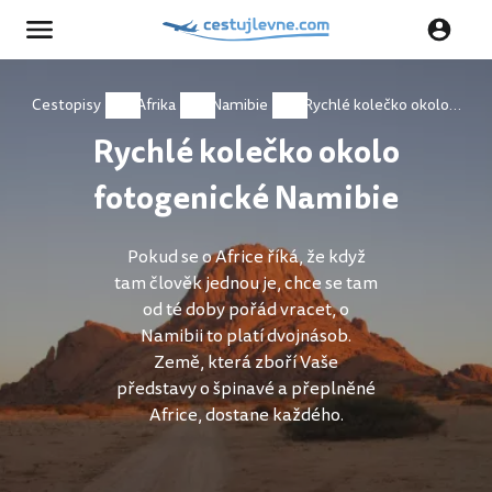
Cestopisy
Afrika
Namibie
Rychlé kolečko okolo fotogenické Namibie
Rychlé kolečko okolo
fotogenické Namibie
Pokud se o Africe říká, že když
tam člověk jednou je, chce se tam
od té doby pořád vracet, o
Namibii to platí dvojnásob.
Země, která zboří Vaše
představy o špinavé a přeplněné
Africe, dostane každého.