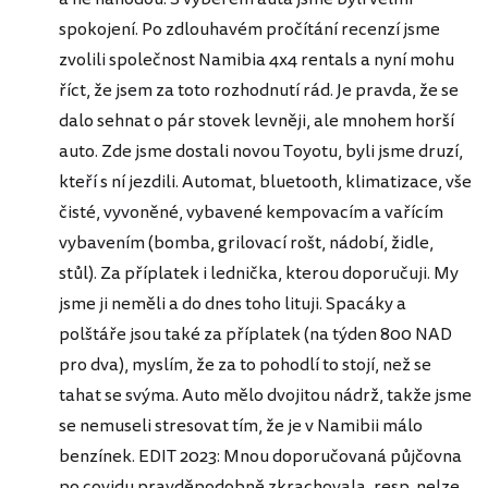
spokojení. Po zdlouhavém pročítání recenzí jsme
zvolili společnost Namibia 4x4 rentals a nyní mohu
říct, že jsem za toto rozhodnutí rád. Je pravda, že se
dalo sehnat o pár stovek levněji, ale mnohem horší
auto. Zde jsme dostali novou Toyotu, byli jsme druzí,
kteří s ní jezdili. Automat, bluetooth, klimatizace, vše
čisté, vyvoněné, vybavené kempovacím a vařícím
vybavením (bomba, grilovací rošt, nádobí, židle,
stůl). Za příplatek i lednička, kterou doporučuji. My
jsme ji neměli a do dnes toho lituji. Spacáky a
polštáře jsou také za příplatek (na týden 800 NAD
pro dva), myslím, že za to pohodlí to stojí, než se
tahat se svýma. Auto mělo dvojitou nádrž, takže jsme
se nemuseli stresovat tím, že je v Namibii málo
benzínek. EDIT 2023: Mnou doporučovaná půjčovna
po covidu pravděpodobně zkrachovala, resp. nelze