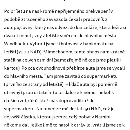
Po příletu na nás kromě nepříjemného překvapení v
podobě ztraceného zavazadla čekal i pracovník z
autopůjčovny, který nás odvezl do kanceláře, která leží asi
dvacet minut jízdy z letiště směrem do hlavního města,
Windhoeku. Vybrali jsme si hotovost z bankomatu na
letišti (7000 NAD). Mimochodem, tento obnos nám krásně
stačil na celých osm dní (samozřejmě někde jsme platili i
kartou). Po cca dvouhodinové přebírce auta jsme se vydali
do hlavního města. Tam jsme zavítali do supermarketu
(prvního ze strany od letiště). Hlídač auta byl poměrně
otravný (proti ostatním) a přidalo se k němu i několik
dalších žebráků, kteří nás doprovodili až do
supermarketu. Nakonec ze mě dostali 50 NAD, což je
nejvyšší částka, kterou jsem za celý pobyt v Namibii
někomu dal. Jelikož mě to natolik otrávilo, vrátili jsme se k