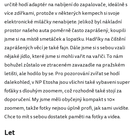
určitě hodí adaptér na nabíjení do zapalovače, ideálně s
více zdířkami, protože v některých kempech si svoje
elektronické miláčky nenabijete. Jelikož byl nákladní
prostor našeho auta poměrně často zaprášený, koupili
jsme si na místě smetáček a lopatku. Hadříky na čištění
zaprášených věcí je také fajn. Dále jsme si s sebou vzali
nějaké jídlo, které jsme si mohli vařit na vařiči. To nám
bohužel zůstalo ve ztraceném zavazadle na pražském
letišti, ale hodilo by se. Pro pozorování zvířat se hodí
dalekohled, v NP Etosha jsou všichni také vybaveni super
foťáky s dlouhým zoomem, což rozhodně také stojí za
doporučení. My jsme měli obyčejný kompakt s 10×
zoomem, takže fotky nejsou úplně profi, jak sami uvidíte.
Chce to mít s sebou dostatek paměti na fotky a videa.
Let