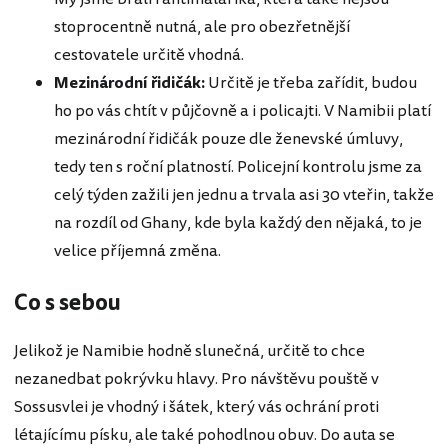
stoprocentně nutná, ale pro obezřetnější
cestovatele určitě vhodná.
Mezinárodní řidičák:
Určitě je třeba zařídit, budou
ho po vás chtít v půjčovně a i policajti. V Namibii platí
mezinárodní řidičák pouze dle ženevské úmluvy,
tedy ten s roční platností. Policejní kontrolu jsme za
celý týden zažili jen jednu a trvala asi 30 vteřin, takže
na rozdíl od Ghany, kde byla každý den nějaká, to je
velice příjemná změna.
Co s sebou
Jelikož je Namibie hodně slunečná, určitě to chce
nezanedbat pokrývku hlavy. Pro návštěvu pouště v
Sossusvlei je vhodný i šátek, který vás ochrání proti
létajícímu písku, ale také pohodlnou obuv. Do auta se