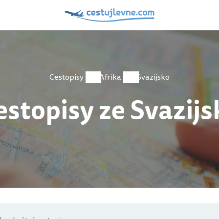
Cestopisy
Afrika
Svazijsko
estopisy ze Svazijs