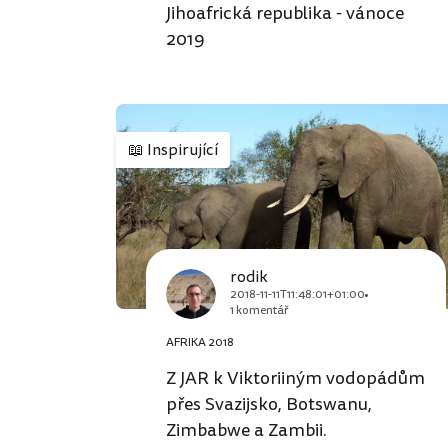
Jihoafrická republika - vánoce
2019
📖
Inspirující
rodik
2018-11-11T11:48:01+01:00
1 komentář
AFRIKA 2018
Z JAR k Viktoriiným vodopádům
přes Svazijsko, Botswanu,
Zimbabwe a Zambii.