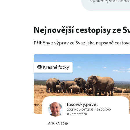
Nejnovější cestopisy ze S
Příběhy z výprav ze Svazijska napsané cestovate
📷
Krásné fotky
tosovsky.pavel
2024-07-01T21:51:12+02:00
11 komentářů
AFRIKA 2019