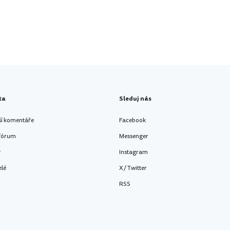
ta
Sleduj nás
ší komentáře
Facebook
 fórum
Messenger
y
Instagram
elé
X / Twitter
RSS