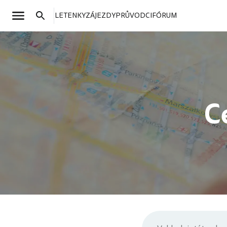
LETENKY
ZÁJEZDY
PRŮVODCI
FÓRUM
C