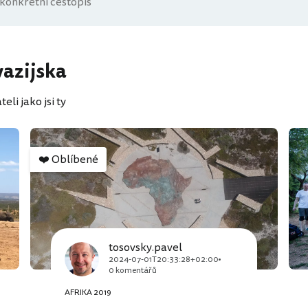
vazijska
li jako jsi ty
❤️
Oblíbené
tosovsky.pavel
2024-07-01T20:33:28+02:00
0 komentářů
AFRIKA 2019