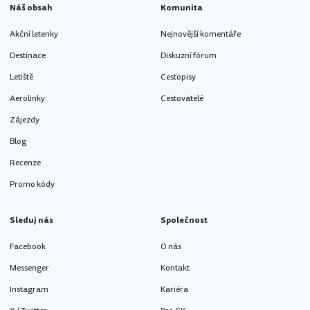
Náš obsah
Komunita
Akční letenky
Nejnovější komentáře
Destinace
Diskuzní fórum
Letiště
Cestopisy
Aerolinky
Cestovatelé
Zájezdy
Blog
Recenze
Promo kódy
Sleduj nás
Společnost
Facebook
O nás
Messenger
Kontakt
Instagram
Kariéra