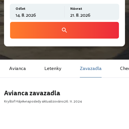
Odlet
Návrat
Avianca
Letenky
Zavazadla
Che
Avianca zavazadla
Kryštof Hájek
naposledy aktualizováno
26. 11. 2024