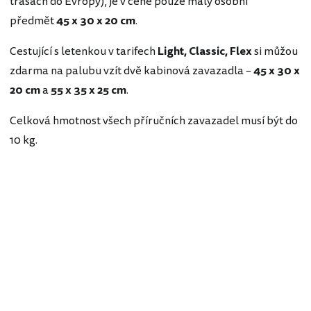
trasách do Evropy), je v ceně pouze malý osobní
předmět
45 x 30 x 20 cm
.
Cestující s letenkou v tarifech
Light, Classic, Flex
si můžou
zdarma na palubu vzít dvě kabinová zavazadla –
45 x 30 x
20 cm
a
55 x 35 x 25 cm
.
Celková hmotnost všech příručních zavazadel musí být do
10 kg.