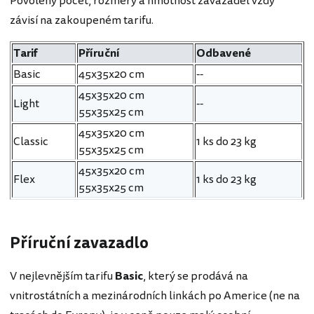
Povolený počet, rozměry a hmotnost zavazadel vždy
závisí na zakoupeném tarifu.
Tarif
Příruční
Odbavené
Basic
45x35x20 cm
--
45x35x20 cm
Light
--
55x35x25 cm
45x35x20 cm
Classic
1 ks do 23 kg
55x35x25 cm
45x35x20 cm
Flex
1 ks do 23 kg
55x35x25 cm
Příruční zavazadlo
V nejlevnějším tarifu
Basic
, který se prodává na
vnitrostátních a mezinárodních linkách po Americe (ne na