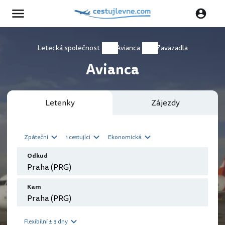
Letecká společnost
Avianca
Zavazadla
Avianca
Letenky
Zájezdy
Zpáteční
1 cestující
Ekonomická
Odkud
Kam
Flexibilní ± 3 dny