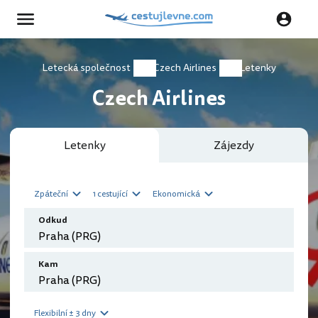
Letecká společnost
Czech Airlines
Letenky
Czech Airlines
Letenky
Zájezdy
Zpáteční
1 cestující
Ekonomická
Odkud
Kam
Flexibilní ± 3 dny