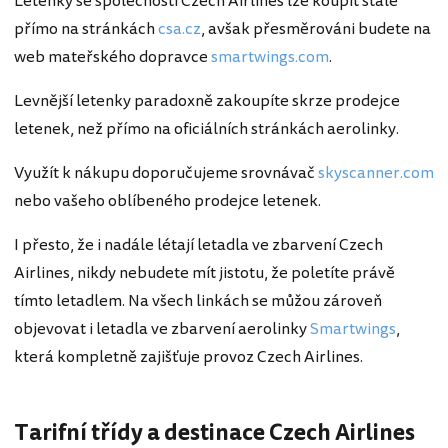
Letenky se společností Czech Airlines lze koupit stále
přímo na stránkách
csa.cz
, avšak přesměrováni budete na
web mateřského dopravce
smartwings.com
.
Levnější letenky paradoxně zakoupíte skrze prodejce
letenek, než přímo na oficiálních stránkách aerolinky.
Využít k nákupu doporučujeme srovnávač
skyscanner.com
nebo vašeho oblíbeného prodejce letenek.
I přesto, že i nadále létají letadla ve zbarvení Czech
Airlines, nikdy nebudete mít jistotu, že poletíte právě
tímto letadlem. Na všech linkách se můžou zároveň
objevovat i letadla ve zbarvení aerolinky
Smartwings
,
která kompletně zajišťuje provoz Czech Airlines.
Tarifní třídy a destinace Czech Airlines