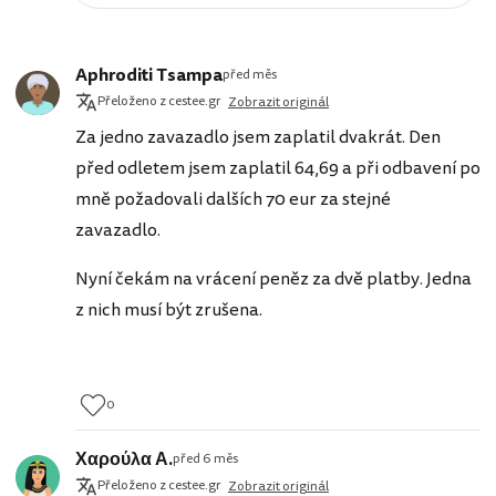
Aphroditi Tsampa
před měs
Přeloženo z cestee.gr
Zobrazit originál
Za jedno zavazadlo jsem zaplatil dvakrát. Den
před odletem jsem zaplatil 64,69 a při odbavení po
mně požadovali dalších 70 eur za stejné
zavazadlo.
Nyní čekám na vrácení peněz za dvě platby. Jedna
z nich musí být zrušena.
0
Χαρούλα Α.
před 6 měs
Přeloženo z cestee.gr
Zobrazit originál