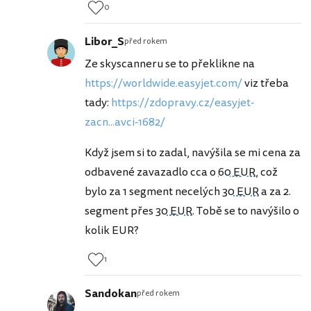
0
Libor_S
před rokem
Ze skyscanneru se to překlikne na
https://worldwide.easyjet.com/
viz třeba
tady:
https://zdopravy.cz/easyjet-
zacn...avci-1682/
Když jsem si to zadal, navýšila se mi cena za
odbavené zavazadlo cca o
60 EUR
, což
bylo za 1 segment necelých
30 EUR
a za 2.
segment přes
30 EUR
. Tobě se to navýšilo o
kolik EUR?
1
Sandokan
před rokem