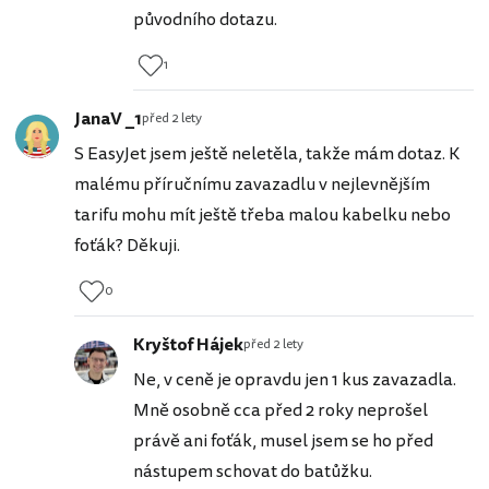
původního dotazu.
1
JanaV _1
před 2 lety
S EasyJet jsem ještě neletěla, takže mám dotaz. K
malému příručnímu zavazadlu v nejlevnějším
tarifu mohu mít ještě třeba malou kabelku nebo
foťák? Děkuji.
0
Kryštof Hájek
před 2 lety
Ne, v ceně je opravdu jen 1 kus zavazadla.
Mně osobně cca před 2 roky neprošel
právě ani foťák, musel jsem se ho před
nástupem schovat do batůžku.