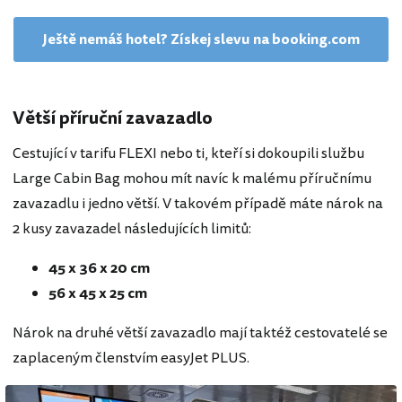
Ještě nemáš hotel? Získej slevu na booking.com
Větší příruční zavazadlo
Cestující v tarifu FLEXI nebo ti, kteří si dokoupili službu
Large Cabin Bag mohou mít navíc k malému příručnímu
zavazadlu i jedno větší. V takovém případě máte nárok na
2 kusy zavazadel následujících limitů:
45 x 36 x 20 cm
56 x 45 x 25 cm
Nárok na druhé větší zavazadlo mají taktéž cestovatelé se
zaplaceným členstvím easyJet PLUS.