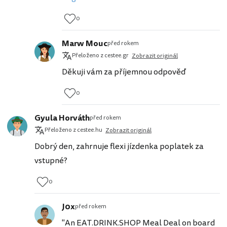
0
Marw Mouc
před rokem
Přeloženo z cestee.gr
Zobrazit originál
Děkuji vám za příjemnou odpověď
0
Gyula Horváth
před rokem
Přeloženo z cestee.hu
Zobrazit originál
Dobrý den, zahrnuje flexi jízdenka poplatek za
vstupné?
0
J0x
před rokem
"An EAT.DRINK.SHOP Meal Deal on board