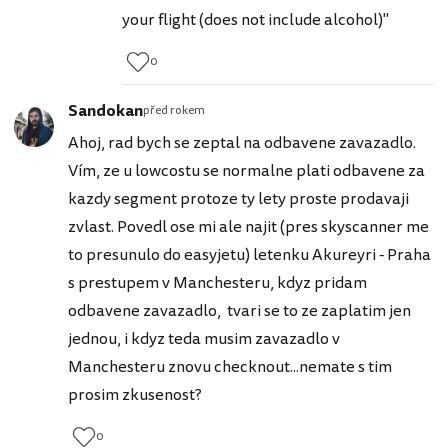
your flight (does not include alcohol)"
0
Sandokan
před rokem
Ahoj, rad bych se zeptal na odbavene zavazadlo.
Vím, ze u lowcostu se normalne plati odbavene za
kazdy segment protoze ty lety proste prodavaji
zvlast. Povedl ose mi ale najit (pres skyscanner me
to presunulo do easyjetu) letenku Akureyri - Praha
s prestupem v Manchesteru, kdyz pridam
odbavene zavazadlo, tvari se to ze zaplatim jen
jednou, i kdyz teda musim zavazadlo v
Manchesteru znovu checknout...nemate s tim
prosim zkusenost?
0