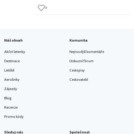
0
Náš obsah
Komunita
Akční letenky
Nejnovější komentáře
Destinace
Diskuzní fórum
Letiště
Cestopisy
Aerolinky
Cestovatelé
Zájezdy
Blog
Recenze
Promo kódy
Sleduj nás
Společnost