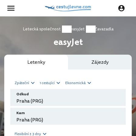
Letecká společnost
easyJet
Zavazadla
easyJet
Letenky
Zájezdy
Zpáteční
1 cestující
Ekonomická
Odkud
Kam
Flexibilní ± 3 dny