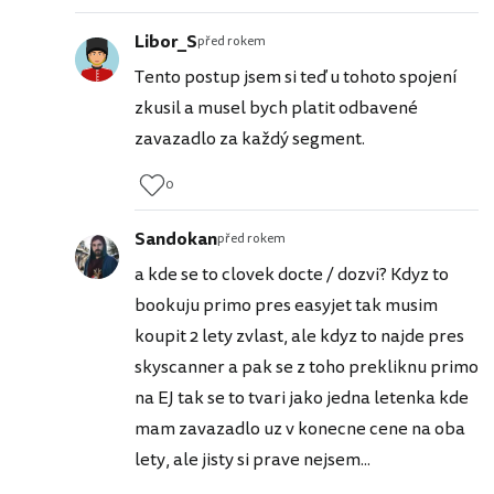
Libor_S
před rokem
Tento postup jsem si teď u tohoto spojení
zkusil a musel bych platit odbavené
zavazadlo za každý segment.
0
Sandokan
před rokem
a kde se to clovek docte / dozvi? Kdyz to
bookuju primo pres easyjet tak musim
koupit 2 lety zvlast, ale kdyz to najde pres
skyscanner a pak se z toho prekliknu primo
na EJ tak se to tvari jako jedna letenka kde
mam zavazadlo uz v konecne cene na oba
lety, ale jisty si prave nejsem...