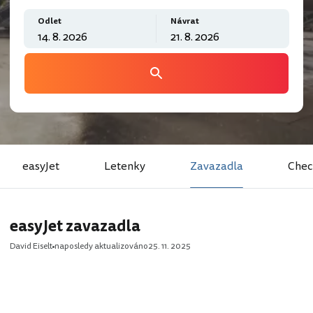
Odlet
Návrat
easyJet
Letenky
Zavazadla
Chec
easyJet zavazadla
David Eiselt
naposledy aktualizováno
25. 11. 2025