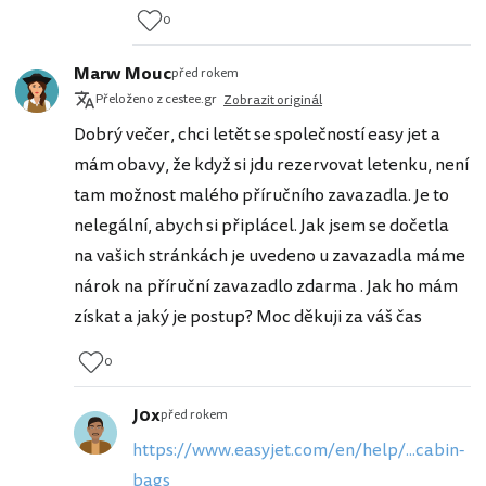
0
Marw Mouc
před rokem
Přeloženo z cestee.gr
Zobrazit originál
Dobrý večer, chci letět se společností easy jet a
mám obavy, že když si jdu rezervovat letenku, není
tam možnost malého příručního zavazadla. Je to
nelegální, abych si připlácel. Jak jsem se dočetla
na vašich stránkách je uvedeno u zavazadla máme
nárok na příruční zavazadlo zdarma . Jak ho mám
získat a jaký je postup? Moc děkuji za váš čas
0
J0x
před rokem
https://www.easyjet.com/en/help/...cabin-
bags