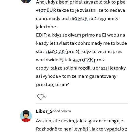
Ahoj, kdyz jsem pridal zavazdlo tak to pise
+
107 EUR
takze to je zvlastni, ze to nedava
dohromady tech
60 EUR
za 2 segmenty
jako tobe..
EDIT: a kdyz se divam primo na EJ webu na
kazdy let zvlast tak dohromady me to bude
stat
7140 CZK
(pro 2), kdyz to vezmu pres
worldwide EJ tak
9570 CZK
pro 2
osoby..takze solidni rozdil..u drazsi letenky
asi vyhoda v tom ze mam garantovany
prestup, tusim?
0
Libor_S
před rokem
Asi ano, ale nevím, jak ta garance funguje.
Rozhodně to není levnější, jak to vypadalo z