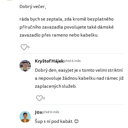
Dobrý večer,
ráda bych se zeptala, zda kromě bezplatného
příručního zavazadla povolujete také dámské
zavazadlo přes rameno nebo kabelku.
0
Kryštof Hájek
před 6 měs
Dobrý den, easyJet je v tomto velmi striktní
a nepovoluje žádnou kabelku nad rámec již
zaplacených služeb.
0
J0x
před 6 měs
Šup s ní pod kabát. 😊