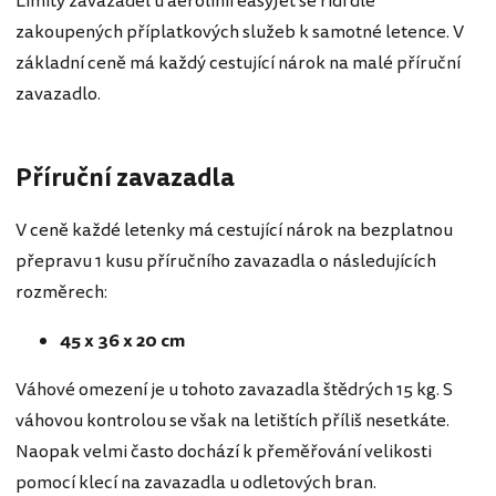
Limity zavazadel u aerolinií easyJet se řídí dle
zakoupených příplatkových služeb k samotné letence. V
základní ceně má každý cestující nárok na malé příruční
zavazadlo.
Příruční zavazadla
V ceně každé letenky má cestující nárok na bezplatnou
přepravu 1 kusu příručního zavazadla o následujících
rozměrech:
45 x 36 x 20 cm
Váhové omezení je u tohoto zavazadla štědrých 15 kg. S
váhovou kontrolou se však na letištích příliš nesetkáte.
Naopak velmi často dochází k přeměřování velikosti
pomocí klecí na zavazadla u odletových bran.