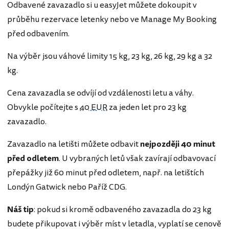
Odbavené zavazadlo si u easyJet můžete dokoupit v
průběhu rezervace letenky nebo ve Manage My Booking
před odbavením.
Na výběr jsou váhové limity 15 kg, 23 kg, 26 kg, 29 kg a 32
kg.
Cena zavazadla se odvíjí od vzdálenosti letu a váhy.
Obvykle počítejte s
40 EUR
za jeden let pro 23 kg
zavazadlo.
Zavazadlo na letišti můžete odbavit
nejpozději 40 minut
před odletem
. U vybraných letů však zavírají odbavovací
přepážky již 60 minut před odletem, např. na letištích
Londýn Gatwick nebo Paříž CDG.
Náš tip
: pokud si kromě odbaveného zavazadla do 23 kg
budete přikupovat i výběr míst v letadla, vyplatí se cenově