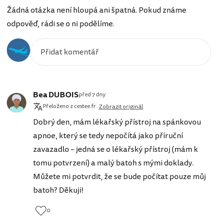
Žádná otázka není hloupá ani špatná. Pokud známe
odpověď, rádi se o ni podělíme.
Bea DUBOIS
před 7 dny
Přeloženo z cestee.fr
Zobrazit originál
Dobrý den, mám lékařský přístroj na spánkovou
apnoe, který se tedy nepočítá jako příruční
zavazadlo – jedná se o lékařský přístroj (mám k
tomu potvrzení) a malý batoh s mými doklady.
Můžete mi potvrdit, že se bude počítat pouze můj
batoh? Děkuji!
0