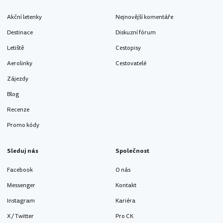
Akční letenky
Nejnovější komentáře
Destinace
Diskuzní fórum
Letiště
Cestopisy
Aerolinky
Cestovatelé
Zájezdy
Blog
Recenze
Promo kódy
Sleduj nás
Společnost
Facebook
O nás
Messenger
Kontakt
Instagram
Kariéra
X / Twitter
Pro CK