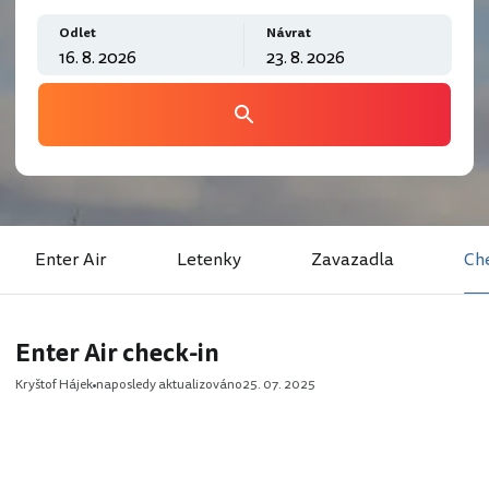
Odlet
Návrat
Enter Air
Letenky
Zavazadla
Ch
Enter Air check-in
Kryštof Hájek
naposledy aktualizováno
25. 07. 2025