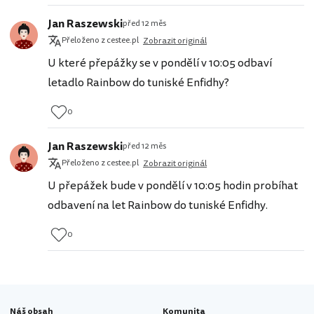
Jan Raszewski
před 12 měs
Přeloženo z cestee.pl
Zobrazit originál
U které přepážky se v pondělí v 10:05 odbaví
letadlo Rainbow do tuniské Enfidhy?
0
Jan Raszewski
před 12 měs
Přeloženo z cestee.pl
Zobrazit originál
U přepážek bude v pondělí v 10:05 hodin probíhat
odbavení na let Rainbow do tuniské Enfidhy.
0
Náš obsah
Komunita