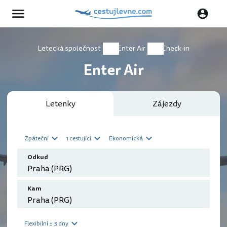
Letecká společnost
Enter Air
Check-in
Enter Air
Letenky
Zájezdy
Zpáteční
1 cestující
Ekonomická
Odkud
Kam
Flexibilní ± 3 dny