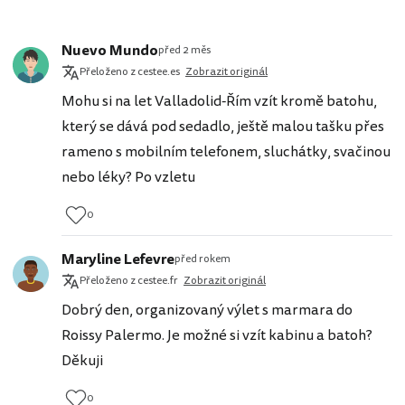
Nuevo Mundo
před 2 měs
Přeloženo z cestee.es
Zobrazit originál
Mohu si na let Valladolid-Řím vzít kromě batohu,
který se dává pod sedadlo, ještě malou tašku přes
rameno s mobilním telefonem, sluchátky, svačinou
nebo léky? Po vzletu
0
Maryline Lefevre
před rokem
Přeloženo z cestee.fr
Zobrazit originál
Dobrý den, organizovaný výlet s marmara do
Roissy Palermo. Je možné si vzít kabinu a batoh?
Děkuji
0