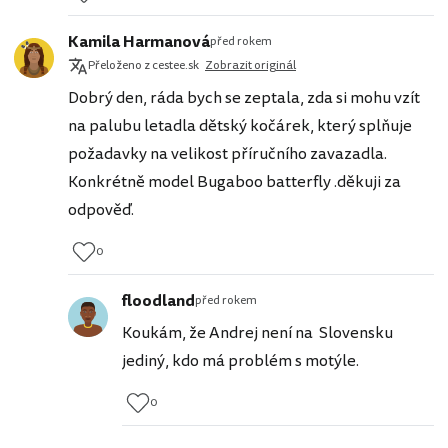
Kamila Harmanová
před rokem
Přeloženo z cestee.sk
Zobrazit originál
Dobrý den, ráda bych se zeptala, zda si mohu vzít
na palubu letadla dětský kočárek, který splňuje
požadavky na velikost příručního zavazadla.
Konkrétně model Bugaboo batterfly .děkuji za
odpověď.
0
floodland
před rokem
Koukám, že Andrej není na Slovensku
jediný, kdo má problém s motýle.
0