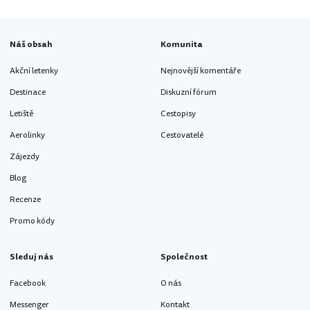
Náš obsah
Komunita
Akční letenky
Nejnovější komentáře
Destinace
Diskuzní fórum
Letiště
Cestopisy
Aerolinky
Cestovatelé
Zájezdy
Blog
Recenze
Promo kódy
Sleduj nás
Společnost
Facebook
O nás
Messenger
Kontakt