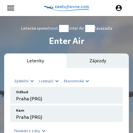
Letecká společnost
Enter Air
Zavazadla
Enter Air
Letenky
Zájezdy
Zpáteční
1 cestující
Ekonomická
Odkud
Kam
Flexibilní ± 3 dny