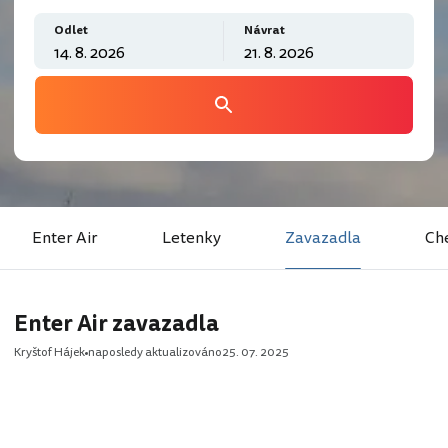
Odlet
Návrat
Enter Air
Letenky
Zavazadla
Ch
Enter Air zavazadla
Kryštof Hájek
naposledy aktualizováno
25. 07. 2025