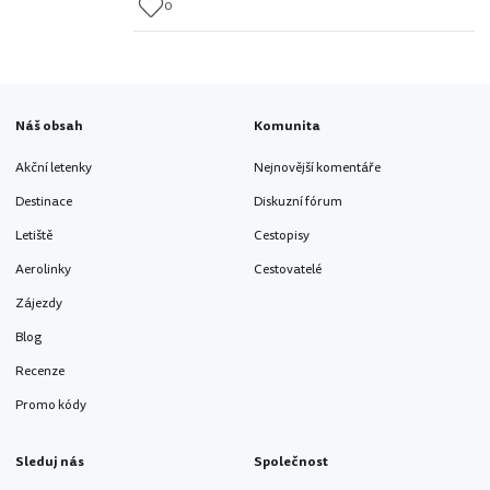
0
Náš obsah
Komunita
Akční letenky
Nejnovější komentáře
Destinace
Diskuzní fórum
Letiště
Cestopisy
Aerolinky
Cestovatelé
Zájezdy
Blog
Recenze
Promo kódy
Sleduj nás
Společnost