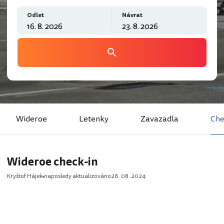
Odlet
Návrat
Wideroe
Letenky
Zavazadla
Che
Wideroe check-in
Kryštof Hájek
naposledy aktualizováno
26. 08. 2024