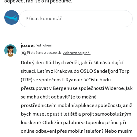
odpověď, rádi se o ni podělíme.
jozov
před rokem
Přeloženo z cestee.sk
Zobrazit originál
Dobrý den. Rád bych věděl, jak řešit následující
situaci. Letím z Krakova do OSLO Sandefjord Torp
(TRF) se společností Ryanair. V Oslu budu
přestupovat v Bergenu se společností Wideroe. Jak
se mohu chtít odbavit? Je to možné
prostřednictvím mobilní aplikace společnosti, aniž
bych musel opustit letiště a projít samoobslužným
kioskem? Obdržím palubní vstupenku přímo při
online odbavení přes mobilní telefon? Nebo musím