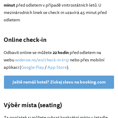
minut
před odletem v případě vnitrostátních letů. U
mezinárodních linek se check-in uzavírá 45 minut před
odletem.
Online check-in
Odbavit online se můžete
22 hodin
před odletem na
webu
wideroe.no/en/check-in-trip
nebo přes mobilní
aplikaci (
Google Play
/
App Store
).
Ještě nemáš hotel? Získej slevu na booking.com
Výběr místa (seating)
Za poplatek si můžete vybrat konkrétní místo v letadle.