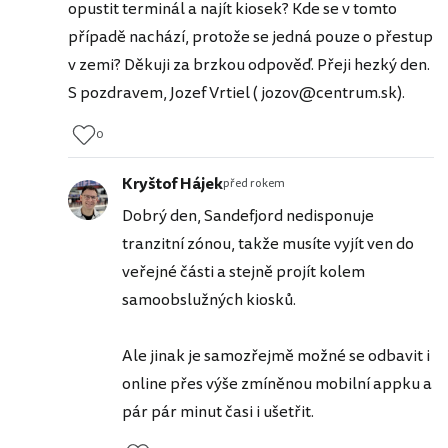
opustit terminál a najít kiosek? Kde se v tomto
případě nachází, protože se jedná pouze o přestup
v zemi? Děkuji za brzkou odpověď. Přeji hezký den.
S pozdravem, Jozef Vrtiel ( jozov@centrum.sk).
0
Kryštof Hájek
před rokem
Dobrý den, Sandefjord nedisponuje
tranzitní zónou, takže musíte vyjít ven do
veřejné části a stejně projít kolem
samoobslužných kiosků.
Ale jinak je samozřejmě možné se odbavit i
online přes výše zmíněnou mobilní appku a
pár pár minut časi i ušetřit.