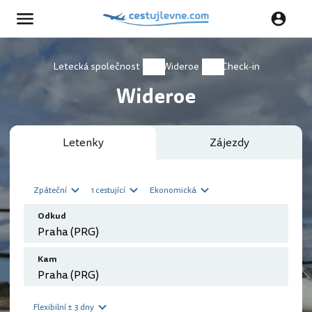
Letecká společnost
Wideroe
Check-in
Wideroe
Letenky
Zájezdy
Zpáteční
1 cestující
Ekonomická
Odkud
Kam
Flexibilní ± 3 dny