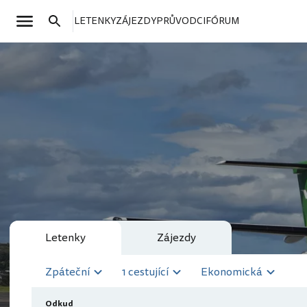
LETENKY
ZÁJEZDY
PRŮVODCI
FÓRUM
Letenky
Zájezdy
Zpáteční
1 cestující
Ekonomická
Odkud