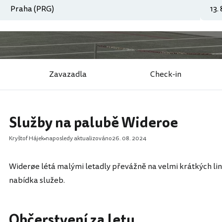
Zavazadla
Check-in
Služby na palubě Wideroe
Kryštof Hájek
naposledy aktualizováno
26. 08. 2024
Widerøe létá malými letadly převážně na velmi krátkých l
nabídka služeb.
Občerstvení za letu