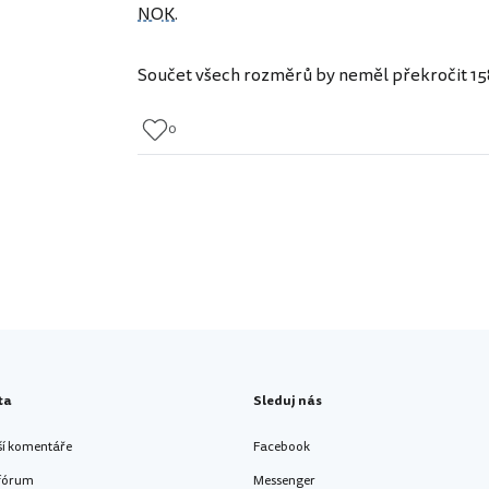
NOK
.
Součet všech rozměrů by neměl překročit 15
0
ta
Sleduj nás
ší komentáře
Facebook
 fórum
Messenger