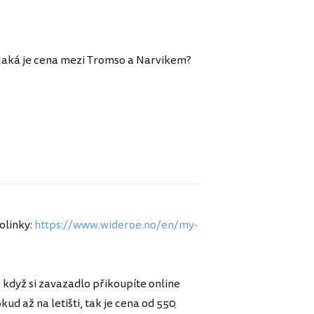
. Jaká je cena mezi Tromso a Narvikem?
olinky:
https://www.wideroe.no/en/my-
e, když si zavazadlo přikoupíte online
okud až na letišti, tak je cena od
550