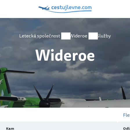
Letecká společnost
Wideroe
Služby
Wideroe
Fle
Kam
Odl