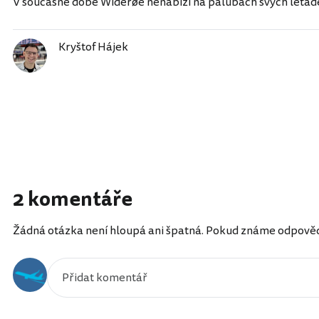
V současné době Widerøe nenabízí na palubách svých letade
Kryštof Hájek
2 komentáře
Žádná otázka není hloupá ani špatná. Pokud známe odpověď, 