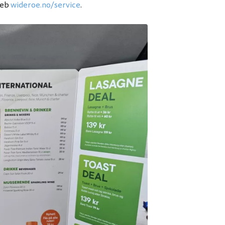
web
wideroe.no/service
.