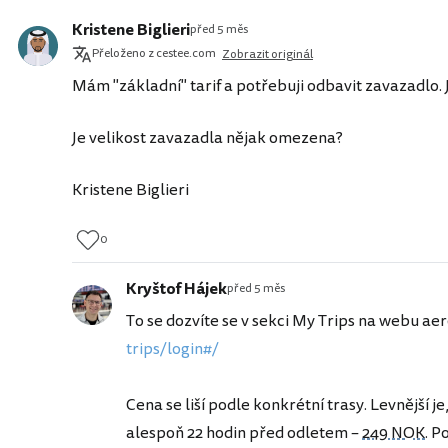
Kristene Biglieri
před 5 měs
Přeloženo z cestee.com
Zobrazit originál
Mám "základní" tarif a potřebuji odbavit zavazadlo
Je velikost zavazadla nějak omezena?
Kristene Biglieri
0
Kryštof Hájek
před 5 měs
To se dozvíte se v sekci My Trips na webu aer
trips/login#/
Cena se liší podle konkrétní trasy. Levnější j
alespoň 22 hodin před odletem –
249 NOK
. P