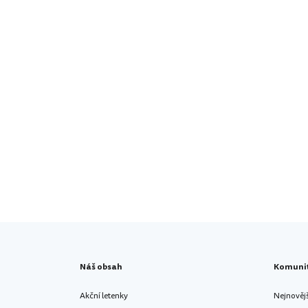
Náš obsah
Komuni
Akční letenky
Nejnověj