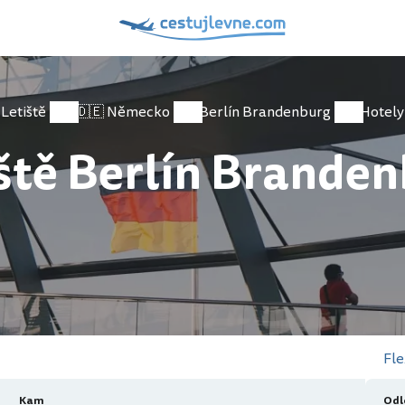
Letiště
🇩🇪 Německo
Berlín Brandenburg
Hotely
ště Berlín Brande
Fle
Kam
Odl