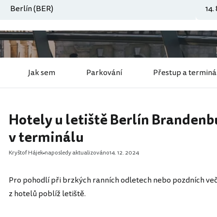
Jak sem
Parkování
Přestup a terminá
Hotely u letiště Berlín Branden
v terminálu
Kryštof Hájek
naposledy aktualizováno
14. 12. 2024
Pro pohodlí při brzkých ranních odletech nebo pozdních več
z hotelů poblíž letiště.