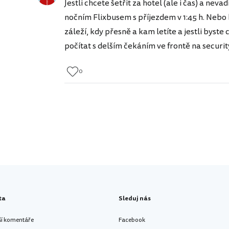
Jestli chcete šetřit za hotel (ale i čas) a neva
nočním Flixbusem s příjezdem v 1:45 h. Nebo by
záleží, kdy přesně a kam letíte a jestli byste
počítat s delším čekáním ve frontě na securit
0
ta
Sleduj nás
ší komentáře
Facebook