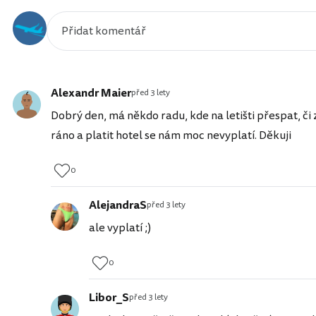
Alexandr Maier
před 3 lety
Dobrý den, má někdo radu, kde na letišti přespat, či
ráno a platit hotel se nám moc nevyplatí. Děkuji
0
AlejandraS
před 3 lety
ale vyplatí ;)
0
Libor_S
před 3 lety