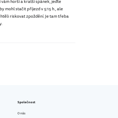
dí vám horší a kratší spánek, jeďte
 mohl stačit příjezd v 5:15 h., ale
 chtěli riskovat zpoždění. Je tam třeba
y.
Společnost
O nás