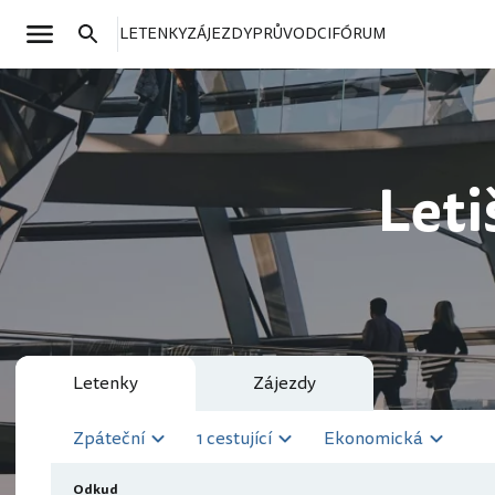
LETENKY
ZÁJEZDY
PRŮVODCI
FÓRUM
Leti
Letenky
Zájezdy
Zpáteční
1 cestující
Ekonomická
Odkud