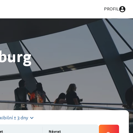
PROFIL
nburg
xibilní ± 3 dny
et
Návrat