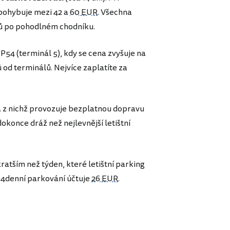
 pohybuje mezi 42 a
60 EUR
. Všechna
lů po pohodlném chodníku.
P54 (terminál 5), kdy se cena zvyšuje na
 od terminálů. Nejvíce zaplatíte za
a z nichž provozuje bezplatnou dopravu
konce dráž než nejlevnější letištní
ratším než týden, které letištní parking
 4denní parkování účtuje
26 EUR
.