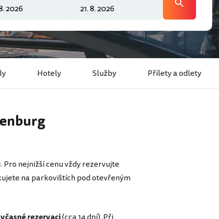
ly
Hotely
Služby
Přílety a odlety
denburg
u
. Pro nejnižší cenu vždy rezervujte
rkujete na parkovištích pod otevřeným
 včasné rezervaci
(cca 14 dní). Při