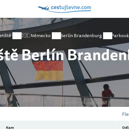
etiště
🇩🇪 Německo
Berlín Brandenburg
Parková
ště Berlín Brande
Fle
Kam
Odl