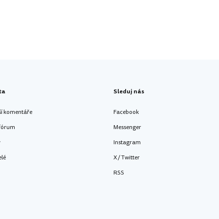
ta
Sleduj nás
ší komentáře
Facebook
 fórum
Messenger
y
Instagram
elé
X / Twitter
RSS