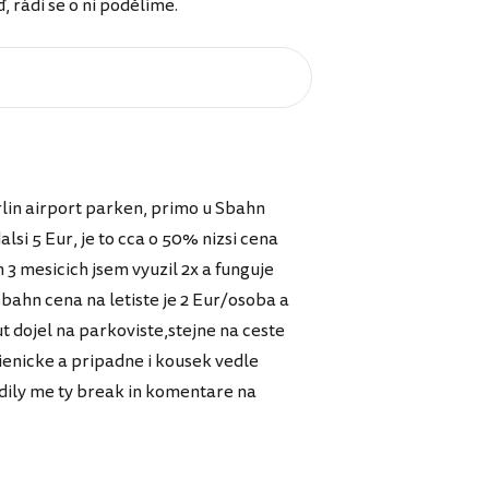
rádi se o ni podělíme.
erlin airport parken, primo u Sbahn
alsi 5 Eur, je to cca o 50% nizsi cena
h 3 mesicich jsem vyuzil 2x a funguje
Sbahn cena na letiste je 2 Eur/osoba a
ut dojel na parkoviste,stejne na ceste
ienicke a pripadne i kousek vedle
ly me ty break in komentare na