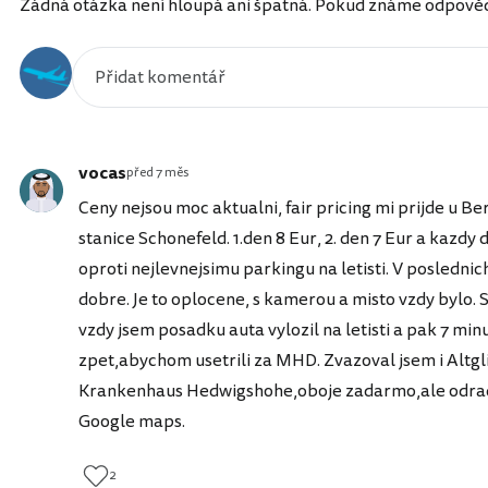
Žádná otázka není hloupá ani špatná. Pokud známe odpověď, 
vocas
před 7 měs
Ceny nejsou moc aktualni, fair pricing mi prijde u B
stanice Schonefeld. 1.den 8 Eur, 2. den 7 Eur a kazdy d
oproti nejlevnejsimu parkingu na letisti. V poslednic
dobre. Je to oplocene, s kamerou a misto vzdy bylo. 
vzdy jsem posadku auta vylozil na letisti a pak 7 min
zpet,abychom usetrili za MHD. Zvazoval jsem i Altgl
Krankenhaus Hedwigshohe,oboje zadarmo,ale odradi
Google maps.
2