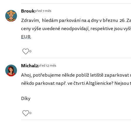
Brouk
před 7 měs
Zdravím, hledám parkování na 4 dny v březnu 26. Zaví
ceny výše uvedené neodpovídají, respektive jsou vyšš
EUR
.
0
Michal2
před 12 měs
Ahoj, potřebujeme někde poblíž letiště zaparkovat na
někdo parkovat např. ve čtvrti Altglienicke? Nejso
Díky
0