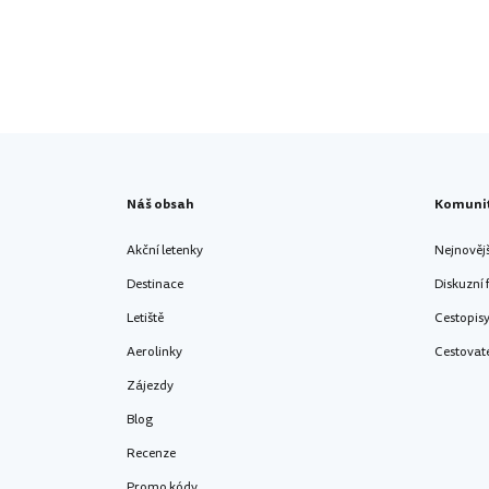
Náš obsah
Komuni
Akční letenky
Nejnověj
Destinace
Diskuzní
Letiště
Cestopis
Aerolinky
Cestovat
Zájezdy
Blog
Recenze
Promo kódy