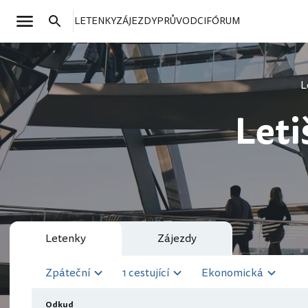
LETENKY
ZÁJEZDY
PRŮVODCI
FÓRUM
L
Leti
Letenky
Zájezdy
Zpáteční
1 cestující
Ekonomická
Odkud