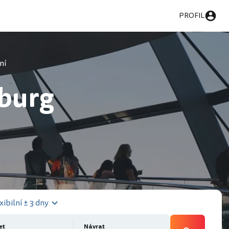
PROFIL
ní
nburg
xibilní ± 3 dny
et
Návrat