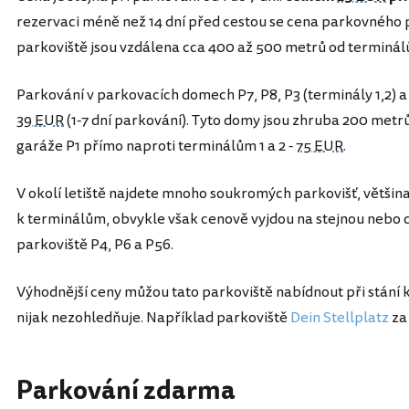
rezervaci méně než 14 dní před cestou se cena parkovného
parkoviště jsou vzdálena cca 400 až 500 metrů od terminá
Parkování v parkovacích domech P7, P8, P3 (terminály 1,2) a 
39 EUR
(1-7 dní parkování). Tyto domy jsou zhruba 200 metrů
garáže P1 přímo naproti terminálům 1 a 2 -
75 EUR
.
V okolí letiště najdete mnoho soukromých parkovišť, většin
k terminálům, obvykle však cenově vyjdou na stejnou nebo do
parkoviště P4, P6 a P56.
Výhodnější ceny můžou tato parkoviště nabídnout při stání k
nijak nezohledňuje. Například parkoviště
Dein Stellplatz
za
Parkování zdarma