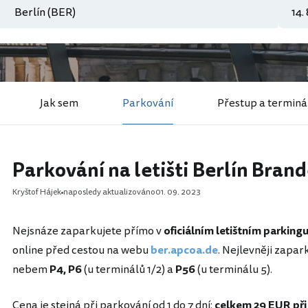
Jak sem
Parkování
Přestup a terminá
Parkování na letišti Berlín Bran
Kryštof Hájek
naposledy aktualizováno
01. 09. 2023
Nejsnáze zaparkujete přímo v
oficiálním letištním parking
online před cestou na webu
ber.apcoa.de
. Nejlevněji zapa
nebem
P4, P6
(u terminálů 1/2) a
P56
(u terminálu 5).
Cena je stejná při parkování od 1 do 7 dní:
celkem
29 EUR
při