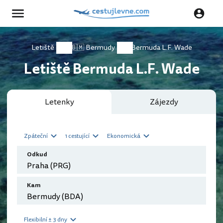
Letiště
🇧🇲 Bermudy
Bermuda L.F. Wade
Letiště Bermuda L.F. Wade
Letenky
Zájezdy
Zpáteční
1 cestující
Ekonomická
Odkud
Kam
Flexibilní ± 3 dny