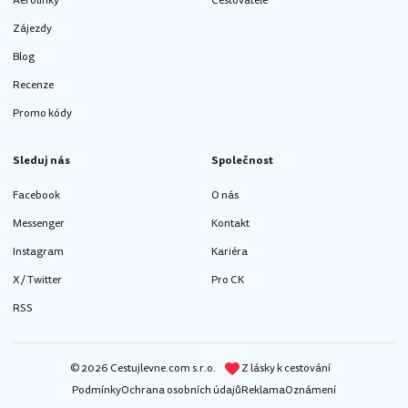
Aerolinky
Cestovatelé
Zájezdy
Blog
Recenze
Promo kódy
Sleduj nás
Společnost
Facebook
O nás
Messenger
Kontakt
Instagram
Kariéra
X / Twitter
Pro CK
RSS
© 2026 Cestujlevne.com s.r.o.
Z lásky k cestování
Podmínky
Ochrana osobních údajů
Reklama
Oznámení