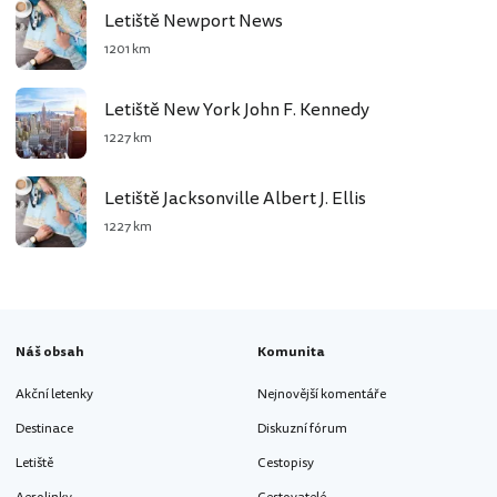
Letiště Newport News
1201 km
Letiště New York John F. Kennedy
1227 km
Letiště Jacksonville Albert J. Ellis
1227 km
Náš obsah
Komunita
Akční letenky
Nejnovější komentáře
Destinace
Diskuzní fórum
Letiště
Cestopisy