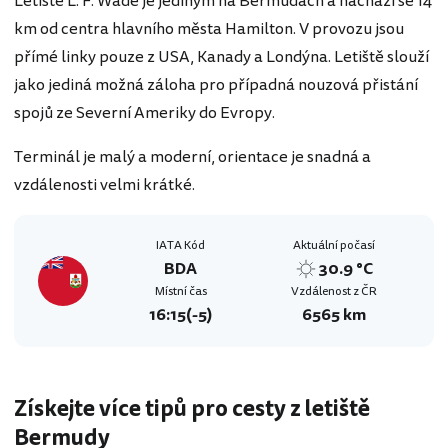
Letiště L. F. Wade je jediným na Bermudách a nachází se 14
km od centra hlavního města Hamilton. V provozu jsou
přímé linky pouze z USA, Kanady a Londýna. Letiště slouží
jako jediná možná záloha pro případná nouzová přistání
spojů ze Severní Ameriky do Evropy.
Terminál je malý a moderní, orientace je snadná a
vzdálenosti velmi krátké.
IATA Kód
Aktuální počasí
BDA
30.9 °C
Místní čas
Vzdálenost z ČR
16:15
(-5)
6565 km
Získejte více tipů pro cesty z letiště
Bermudy