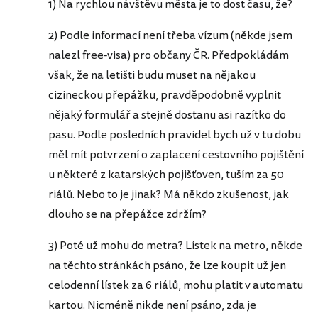
1) Na rychlou návštěvu města je to dost času, že?
2) Podle informací není třeba vízum (někde jsem
nalezl free-visa) pro občany ČR. Předpokládám
však, že na letišti budu muset na nějakou
cizineckou přepážku, pravděpodobně vyplnit
nějaký formulář a stejně dostanu asi razítko do
pasu. Podle posledních pravidel bych už v tu dobu
měl mít potvrzení o zaplacení cestovního pojištění
u některé z katarských pojišťoven, tuším za 50
riálů. Nebo to je jinak? Má někdo zkušenost, jak
dlouho se na přepážce zdržím?
3) Poté už mohu do metra? Lístek na metro, někde
na těchto stránkách psáno, že lze koupit už jen
celodenní lístek za 6 riálů, mohu platit v automatu
kartou. Nicméně nikde není psáno, zda je