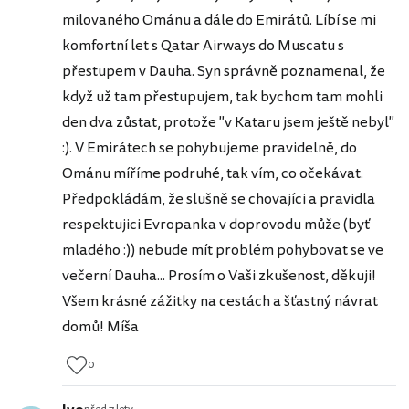
milovaného Ománu a dále do Emirátů. Líbí se mi
komfortní let s Qatar Airways do Muscatu s
přestupem v Dauha. Syn správně poznamenal, že
když už tam přestupujem, tak bychom tam mohli
den dva zůstat, protože "v Kataru jsem ještě nebyl"
:). V Emirátech se pohybujeme pravidelně, do
Ománu míříme podruhé, tak vím, co očekávat.
Předpokládám, že slušně se chovajíci a pravidla
respektujici Evropanka v doprovodu může (byť
mladého :)) nebude mít problém pohybovat se ve
večerní Dauha... Prosím o Vaši zkušenost, děkuji!
Všem krásné zážitky na cestách a šťastný návrat
domů! Míša
0