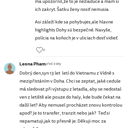
ma upozornil,že to je nežiaduce a mam si
ich zakryt. Šatku ženy nosiť nemusia.
Asi záleží kde sa pohybujes,ale hlavne
highlights Dohy sú bezpečné. Navyše,
polícia na koňoch je v uliciach dosť vidieť.
0
Leona Pham
před 3 lety
Dobrý den,syn 13 let letí do Vietnamu z Vídně s
mezipřistáním v Doha. Chci se zeptat, jaké cedule
má sledovat při výstupu z letadla, aby se nedostal
ven z letiště ale pouze do haly, kde bude čekat na
další let? Aby nemusel procházet znovu kontrolou
apod? Je to transfer, tranzit nebo jak? Teď si
nepamatuji,jak to přesně je. Děkuji moc za