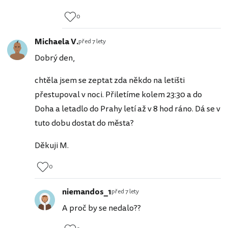
0
Michaela V.
před 7 lety
Dobrý den,
chtěla jsem se zeptat zda někdo na letišti
přestupoval v noci. Přiletíme kolem 23:30 a do
Doha a letadlo do Prahy letí až v 8 hod ráno. Dá se v
tuto dobu dostat do města?
Děkuji M.
0
niemandos_1
před 7 lety
A proč by se nedalo??