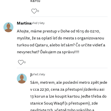
kartu
0
Martina
před 7 lety
Ahojte, máme prestup v Dohe od 16:15 do 02:10,
myslíte, že sa oplatí ísť do mesta s organizovanou
turkou od Qataru, alebo ísť sám? Čo určite vidieť a
nevynechat? Ďakujem za správu!!!!
0
J
před 7 lety
Sám, metrem, ale poslední metro zpět jede
v cca 22:30, cena za přestupní jízdenku asi
13 korun a lze koupit kartou. Jeďte třeba do
stanice Souq Waqif (s přestupem), zde
navštivte trh, včetně toho sokolího a