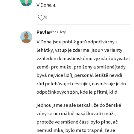
V Doha 4.
0
Pavla
před 6 lety
V Doha jsou poblíž gatů odpočívárny s
lehátky, vstup je zdarma, jsou 3 varianty,
vzhledem k muslimskému vyznání obyvatel
země- pro muže, pro ženy a smíšené(tady
bývá nejvíce lidí), personál letiště nevidí
rád polehávající cestující, nasměruje je do
odpočinkových zón, kde je přítmí, klid
Jednou jsme se ale setkali, že do ženské
zóny se normálně nasáčkovali i muži,
protože ve smíšené části bylo plno, ač
nemuslimka, bylo mi to trapné, že se