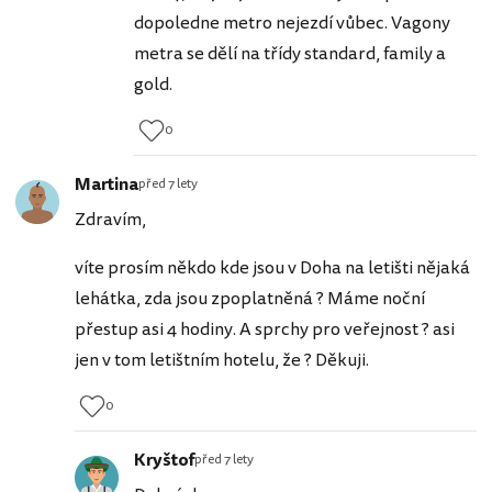
dopoledne metro nejezdí vůbec. Vagony
metra se dělí na třídy standard, family a
gold.
0
Martina
před 7 lety
Zdravím,
víte prosím někdo kde jsou v Doha na letišti nějaká
lehátka, zda jsou zpoplatněná ? Máme noční
přestup asi 4 hodiny. A sprchy pro veřejnost ? asi
jen v tom letištním hotelu, že ? Děkuji.
0
Kryštof
před 7 lety