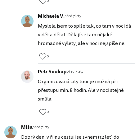
0
Michaela V.
před 7 lety
Myslela jsem to spíše tak, co tam v noci dá
vidět a dělat. Dělají se tam nějaké
hromadné výlety, ale v noci nejspíše ne.
0
Petr Soukup
před 7 lety
Organizovaná city tour je možná při
přestupu min. 8 hodin. Ale v noci stejně
smůla.
0
Míša
před 7 lety
Dobrý den, v říjnu cestuji se synem (12 let) do