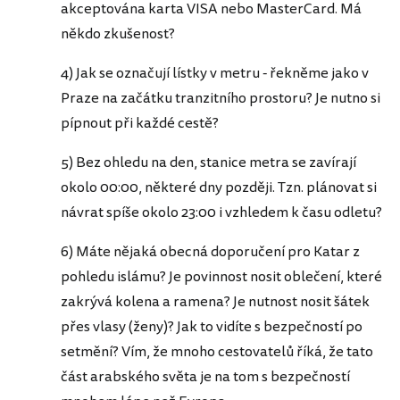
akceptována karta VISA nebo MasterCard. Má
někdo zkušenost?
4) Jak se označují lístky v metru - řekněme jako v
Praze na začátku tranzitního prostoru? Je nutno si
pípnout při každé cestě?
5) Bez ohledu na den, stanice metra se zavírají
okolo 00:00, některé dny později. Tzn. plánovat si
návrat spíše okolo 23:00 i vzhledem k času odletu?
6) Máte nějaká obecná doporučení pro Katar z
pohledu islámu? Je povinnost nosit oblečení, které
zakrývá kolena a ramena? Je nutnost nosit šátek
přes vlasy (ženy)? Jak to vidíte s bezpečností po
setmění? Vím, že mnoho cestovatelů říká, že tato
část arabského světa je na tom s bezpečností