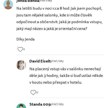
Jenda Benda
před 7 lety
Na letišti budu v noci cca 8 hod. Jak jsem pochopil,
jsou tam nějaké salonky, kde si může člověk
odpočinout a občerstvit. Jaká je podmínka vstupu,
jaký mají název a jaká je orientační cena?
Díky Jenda
0
David Eiselt
před 7 lety
Na placený vstup vás v salónku nenechají
déle jak 3 hodiny, takže si buď ustlat někde
v koutu nebo přespat v hotelu.
0
Standa 009
před 7 lety