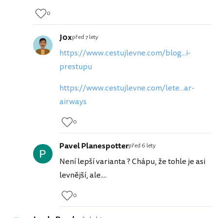
0
J0x
před 7 lety
https://www.cestujlevne.com/blog...i-
prestupu
https://www.cestujlevne.com/lete...ar-
airways
0
Pavel Planespotter
před 6 lety
Není lepší varianta ? Chápu, že tohle je asi
levnější, ale....
0