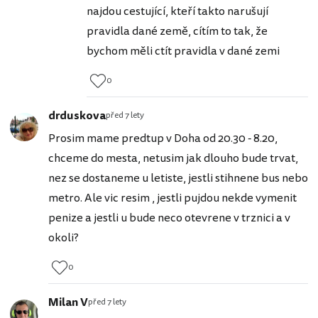
najdou cestující, kteří takto narušují
pravidla dané země, cítím to tak, že
bychom měli ctít pravidla v dané zemi
0
drduskova
před 7 lety
Prosim mame predtup v Doha od 20.30 - 8.20,
chceme do mesta, netusim jak dlouho bude trvat,
nez se dostaneme u letiste, jestli stihnene bus nebo
metro. Ale vic resim , jestli pujdou nekde vymenit
penize a jestli u bude neco otevrene v trznici a v
okoli?
0
Milan V
před 7 lety