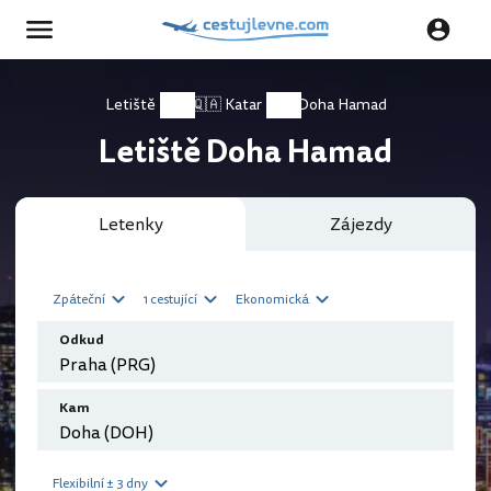
Letiště
🇶🇦 Katar
Doha Hamad
Letiště Doha Hamad
Letenky
Zájezdy
Zpáteční
1 cestující
Ekonomická
Odkud
Kam
Flexibilní ± 3 dny