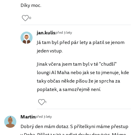
Díky moc.
0
jan.kulis
před 3 lety
Já tam byl před pár lety a platil se jenom
jeden vstup.
Jinak včera jsem tam byl v té "chudší"
loungi Al Maha nebo jak se to jmenuje, kde
taky občas někde píšou že je sprcha za
poplatek, a samozřejmě není.
1
Martin
před 3 lety
Dobrý den mám dotaz. S přítelkyni máme přestup
v Doha. Přílet 14:30 a odlet druhy den 9:05. Máme