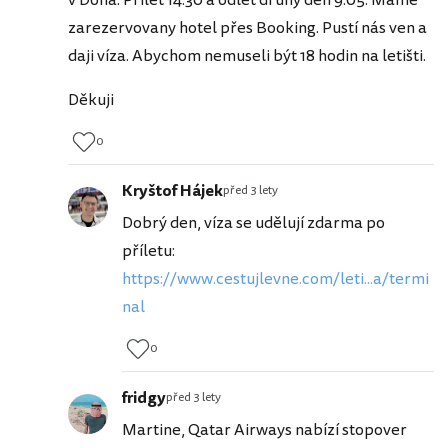
zarezervovany hotel přes Booking. Pustí nás ven a
daji víza. Abychom nemuseli být 18 hodin na letišti.
Děkuji
0
Kryštof Hájek
před 3 lety
Dobrý den, víza se udělují zdarma po
příletu:
https://www.cestujlevne.com/leti...a/termi
nal
0
fridgy
před 3 lety
Martine, Qatar Airways nabízí stopover