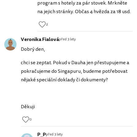
program s hotely za pár stovek. Mrkněte
na jejich stránky. Občas 4 hvězda za 18 usd.
2
Veronika Fialová
před 3 lety
Dobrý den,
chci se zeptat. Pokud v Dauha jen přestupujeme a
pokračujeme do Singapuru, budeme potřebovat
nějaké speciální doklady či dokumenty?
Děkuji
0
P_P
před 3 lety