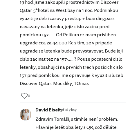
19 hod. jsme zakoupili prostrednictvim Discover
Qatar 5*hotel na West bay na 1 noc. Podminkou
vyuziti je delsi casovy prestup + boardingpass
navazany na letenku, jejiz cislo zacina pred
pomlckou 157-...... Od Pelikan.cz mam prisliben
upgrade cca za 44.000 Kc s tim, ze v pripade
upgrade se letenka bude prevystavovat. Bude jeji
cislo zacinat tez na 157-...... ? Pouze pocatecni cislo
letenky, obsahujici na prvnich trech pozicich cislo
157 pred pomlckou, me opravnuje k vyuziti sluzeb
Discover Qatar. Moc diky, TOmas
0
David Eiselt
před 7 lety
Zdravím Tomáši, s tímhle není problém.
Hlavní je letět oba lety s QR, což děláte.