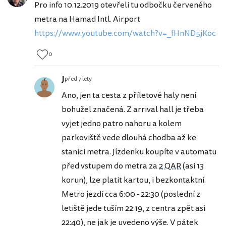
Pro info 10.12.2019 otevřeli tu odbočku červeného
metra na Hamad Intl. Airport
https://www.youtube.com/watch?v=_fHnND5jKoc
0
J
před 7 lety
Ano, jen ta cesta z příletové haly není
bohužel značená. Z arrival hall je třeba
vyjet jedno patro nahoru a kolem
parkoviště vede dlouhá chodba až ke
stanici metra. Jízdenku koupíte v automatu
před vstupem do metra za
2 QAR
(asi 13
korun), lze platit kartou, i bezkontaktní.
Metro jezdí cca 6:00 - 22:30 (poslední z
letiště jede tuším 22:19, z centra zpět asi
22:40), ne jak je uvedeno výše. V pátek