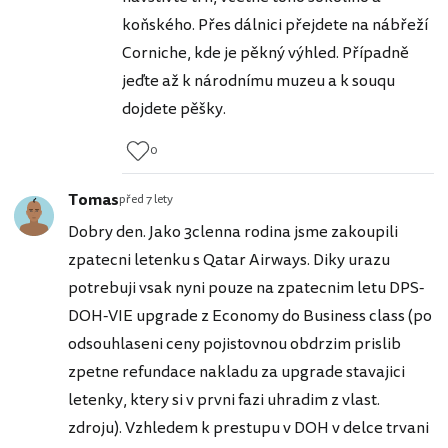
koňského. Přes dálnici přejdete na nábřeží
Corniche, kde je pěkný výhled. Případně
jeďte až k národnímu muzeu a k souqu
dojdete pěšky.
0
Tomas
před 7 lety
Dobry den. Jako 3clenna rodina jsme zakoupili
zpatecni letenku s Qatar Airways. Diky urazu
potrebuji vsak nyni pouze na zpatecnim letu DPS-
DOH-VIE upgrade z Economy do Business class (po
odsouhlaseni ceny pojistovnou obdrzim prislib
zpetne refundace nakladu za upgrade stavajici
letenky, ktery si v prvni fazi uhradim z vlast.
zdroju). Vzhledem k prestupu v DOH v delce trvani