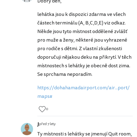
Dobrý den,
lehátka jsou k dispozici zdarma ve všech
částech terminálu (A, B,C,D,E) viz odkaz.
Někde jsou tyto místnost oddělené zvlášť
pro muže a ženy, některé jsou vyhrazené
pro rodiče s dětmi. Z vlastní zkušenosti
doporučuji nějakou deku na přikrytí. V těch
místnostech s lehátky je obecně dost zima.
Se sprchama neporadím.
https://dohahamadairport.com/air...port/
maps#
0
J
před 7 lety
Ty místnosti s lehátky se jmenují Quit room,