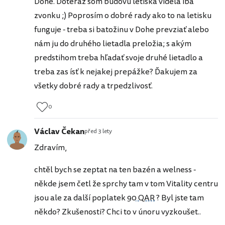
Dohe. Doteraz som budovu letiska videla iba
zvonku ;) Poprosím o dobré rady ako to na letisku
funguje - treba si batožinu v Dohe prevziať alebo
nám ju do druhého lietadla preložia; s akým
predstihom treba hľadať svoje druhé lietadlo a
treba zas ísť k nejakej prepážke? Ďakujem za
všetky dobré rady a trpedzlivosť.
0
Václav Čekan
před 3 lety
Zdravím,
chtěl bych se zeptat na ten bazén a welness -
někde jsem četl že sprchy tam v tom Vitality centru
jsou ale za další poplatek
90 QAR
? Byl jste tam
někdo? Zkušenosti? Chci to v únoru vyzkoušet..