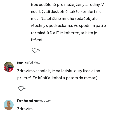
jsou oddělené pro muže, ženy a rodiny. V
noci bývají dost plné, takže komfort nic
moc, Na letišti je mnoho sedaček, ale
všechny s područkama. Ve spodním patře
terminálů D a E je koberec, tak i to je
řešení.
0
tonic
před 7 lety
Zdravím vospolok, je na letisku duty free aj po
prílete? Že kúpiť alkohol a potom do mesta:))
0
Drahomíra
před 7 lety
Zdravím,