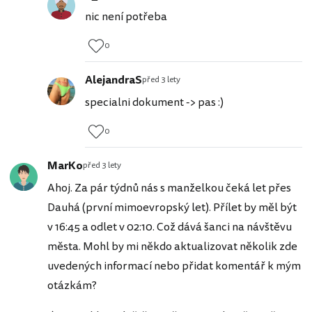
nic není potřeba
0
AlejandraS
před 3 lety
specialni dokument -> pas :)
0
MarKo
před 3 lety
Ahoj. Za pár týdnů nás s manželkou čeká let přes
Dauhá (první mimoevropský let). Přílet by měl být
v 16:45 a odlet v 02:10. Což dává šanci na návštěvu
města. Mohl by mi někdo aktualizovat několik zde
uvedených informací nebo přidat komentář k mým
otázkám?