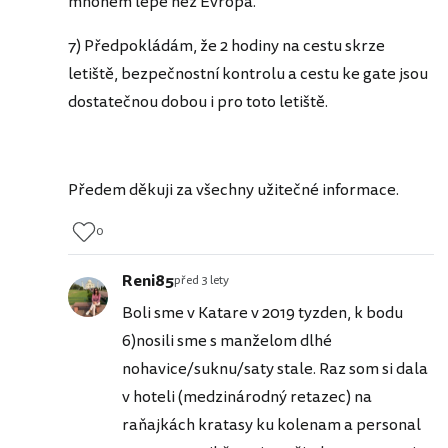
mnohem lépe než Evropa.
7) Předpokládám, že 2 hodiny na cestu skrze
letiště, bezpečnostní kontrolu a cestu ke gate jsou
dostatečnou dobou i pro toto letiště.
Předem děkuji za všechny užitečné informace.
0
Reni85
před 3 lety
Boli sme v Katare v 2019 tyzden, k bodu
6)nosili sme s manželom dlhé
nohavice/suknu/saty stale. Raz som si dala
v hoteli (medzinárodný retazec) na
raňajkách kratasy ku kolenam a personal