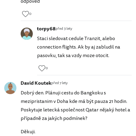
odpověď
0
torpy68
před 3 lety
Staci sledovat cedule Tranzit, alebo
connection flights. Ak by aj zabludil na
pasovku, tak sa vzdy moze otocit.
0
David Koutek
před 7 lety
Dobrý den. Plánuji cestu do Bangkoku s
mezipristanim v Doha kde má být pauza 21 hodin.
Poskytuje letecká společnost Qatar nějaký hotel a
případně za jakých podmínek?
Děkuji.