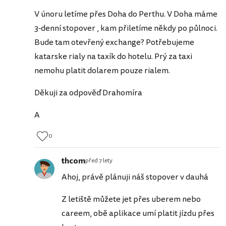
V únoru letíme přes Doha do Perthu. V Doha máme
3-denní stopover , kam přiletíme někdy po půlnoci.
Bude tam otevřený exchange? Potřebujeme
katarske rialy na taxík do hotelu. Prý za taxi
nemohu platit dolarem pouze rialem.
Děkuji za odpověď Drahomíra
A
0
thcom
před 7 lety
Ahoj, právě plánuji náš stopover v dauhá
Z letiště můžete jet přes uberem nebo
careem, obě aplikace umí platit jízdu přes