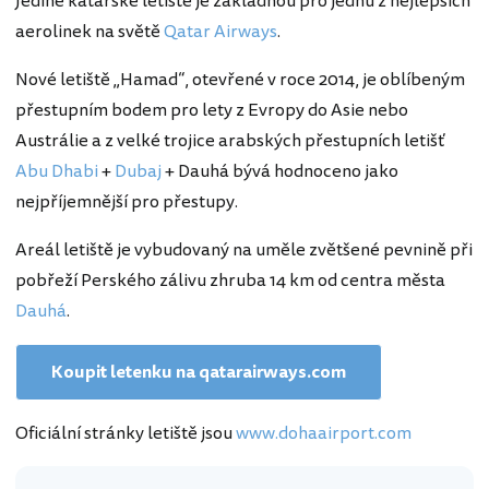
Jediné katarské letiště je základnou pro jednu z nejlepších
aerolinek na světě
Qatar Airways
.
Nové letiště „Hamad“, otevřené v roce 2014, je oblíbeným
přestupním bodem pro lety z Evropy do Asie nebo
Austrálie a z velké trojice arabských přestupních letišť
Abu Dhabi
+
Dubaj
+ Dauhá bývá hodnoceno jako
nejpříjemnější pro přestupy.
Areál letiště je vybudovaný na uměle zvětšené pevnině při
pobřeží Perského zálivu zhruba 14 km od centra města
Dauhá
.
Koupit letenku na qatarairways.com
Oficiální stránky letiště jsou
www.dohaairport.com