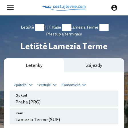
Letiště
🇮🇹 Itálie
Lamezia Terme
Přestup a terminály
Letiště Lamezia Terme
Letenky
Zájezdy
Zpáteční
1 cestující
Ekonomická
Odkud
Kam