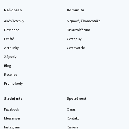
Náš obsah
Komunita
Akční letenky
Nejnovější komentáře
Destinace
Diskuzní fórum
Letiště
Cestopisy
Aerolinky
Cestovatelé
Zájezdy
Blog
Recenze
Promo kódy
Sleduj nás
Společnost
Facebook
O nás
Messenger
Kontakt
Instagram
Kariéra