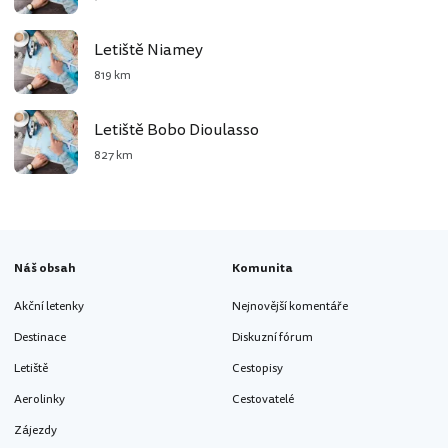
Letiště Niamey
819 km
Letiště Bobo Dioulasso
827 km
Náš obsah
Komunita
Akční letenky
Nejnovější komentáře
Destinace
Diskuzní fórum
Letiště
Cestopisy
Aerolinky
Cestovatelé
Zájezdy