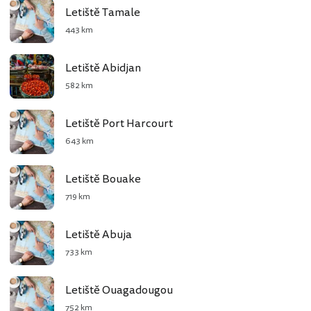
Letiště Tamale
443 km
Letiště Abidjan
582 km
Letiště Port Harcourt
643 km
Letiště Bouake
719 km
Letiště Abuja
733 km
Letiště Ouagadougou
752 km