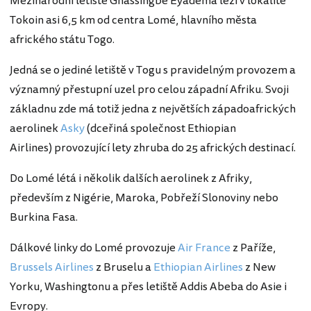
Mezinárodní letiště Gnassingbé Eyadéma leží v lokalitě
Tokoin asi 6,5 km od centra Lomé, hlavního města
afrického státu Togo.
Jedná se o jediné letiště v Togu s pravidelným provozem a
významný přestupní uzel pro celou západní Afriku. Svoji
základnu zde má totiž jedna z největších západoafrických
aerolinek
Asky
(dceřiná společnost Ethiopian
Airlines) provozující lety zhruba do 25 afrických destinací.
Do Lomé létá i několik dalších aerolinek z Afriky,
především z Nigérie, Maroka, Pobřeží Slonoviny nebo
Burkina Fasa.
Dálkové linky do Lomé provozuje
Air France
z Paříže,
Brussels Airlines
z Bruselu a
Ethiopian Airlines
z New
Yorku, Washingtonu a přes letiště Addis Abeba do Asie i
Evropy.