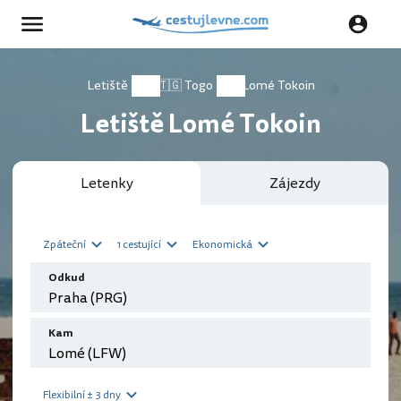
Letiště
🇹🇬 Togo
Lomé Tokoin
Letiště Lomé Tokoin
Letenky
Zájezdy
Zpáteční
1 cestující
Ekonomická
Odkud
Kam
Flexibilní ± 3 dny