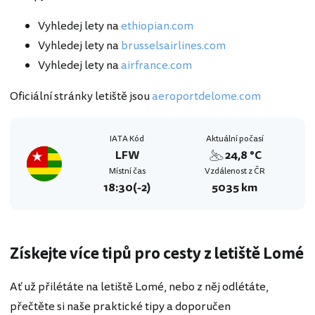
Vyhledej lety na
ethiopian.com
Vyhledej lety na
brusselsairlines.com
Vyhledej lety na
airfrance.com
Oficiální stránky letiště jsou
aeroportdelome.com
IATA Kód
Aktuální počasí
LFW
24,8 °C
Místní čas
Vzdálenost z ČR
18:30
(-2)
5035 km
Získejte více tipů pro cesty z letiště Lomé
Ať už přilétáte na letiště Lomé, nebo z něj odlétáte,
přečtěte si naše praktické tipy a doporučen