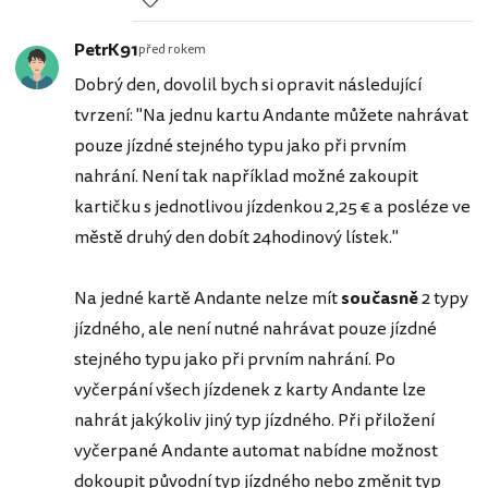
PetrK91
před rokem
Dobrý den, dovolil bych si opravit následující
tvrzení: "Na jednu kartu Andante můžete nahrávat
pouze jízdné stejného typu jako při prvním
nahrání. Není tak například možné zakoupit
kartičku s jednotlivou jízdenkou 2,25 € a posléze ve
městě druhý den dobít 24hodinový lístek."
Na jedné kartě Andante nelze mít
současně
2 typy
jízdného, ale není nutné nahrávat pouze jízdné
stejného typu jako při prvním nahrání. Po
vyčerpání všech jízdenek z karty Andante lze
nahrát jakýkoliv jiný typ jízdného. Při přiložení
vyčerpané Andante automat nabídne možnost
dokoupit původní typ jízdného nebo změnit typ