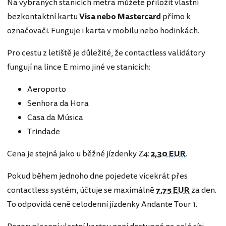
Na vybraných stanicích metra můžete přiložit vlastní
bezkontaktní kartu
Visa nebo Mastercard
přímo k
označovači. Funguje i karta v mobilu nebo hodinkách.
Pro cestu z letiště je důležité, že contactless validátory
fungují na lince E mimo jiné ve stanicích:
Aeroporto
Senhora da Hora
Casa da Música
Trindade
Cena je stejná jako u běžné jízdenky Z4:
2,30 EUR
.
Pokud během jednoho dne pojedete vícekrát přes
contactless systém, účtuje se maximálně
7,75 EUR
za den.
To odpovídá ceně celodenní jízdenky Andante Tour 1.