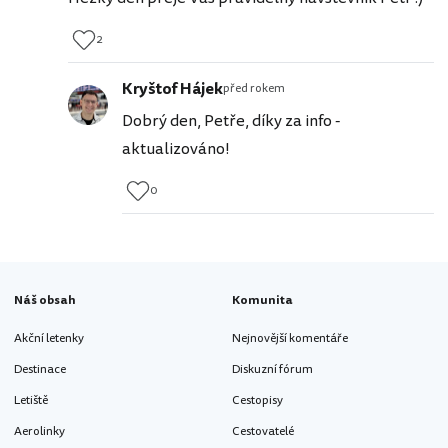
2
Kryštof Hájek
před rokem
Dobrý den, Petře, díky za info -
aktualizováno!
0
Náš obsah
Komunita
Akční letenky
Nejnovější komentáře
Destinace
Diskuzní fórum
Letiště
Cestopisy
Aerolinky
Cestovatelé