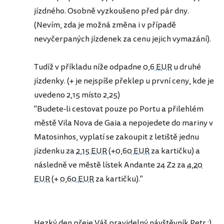
jízdného. Osobně vyzkoušeno před pár dny.
(Nevím, zda je možná změna i v případě
nevyčerpaných jízdenek za cenu jejich vymazání).
Tudíž v příkladu níže odpadne
0,6 EUR
u druhé
jízdenky. (+ je nejspíše překlep u první ceny, kde je
uvedeno 2,15 místo 2,25)
"Budete-li cestovat pouze po Portu a přilehlém
městě Vila Nova de Gaia a nepojedete do mariny v
Matosinhos, vyplatí se zakoupit z letiště jednu
jízdenku za
2,15 EUR
(+
0,60 EUR
za kartičku) a
následně ve městě lístek Andante 24 Z2 za
4,20
EUR
(+
0,60 EUR
za kartičku)."
Hezký den přeje Váš pravidelný návštěvník Petr :)