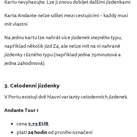
Kartu nevyhazujte. Lze ji znovu dobíjet dalšími jízdenkami.
Karta Andante nelze sdílet mezi cestujícími – každý musí
mít vlastní.
Na jednu kartu lze nahrát více jízdenek stejného typu,
například několik jízd Z4, ale nelze mít na ní nahrané
jízdenky různého typu (například jedna 75minutová a
jedna 24hodinová).
3. Celodenní jízdenky
V Portu existují dvě hlavní varianty celodenních jízdenek.
Andante Tour 1
cena
7,75 EUR
platí
24 hodin
od prvního označení