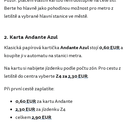
Pozor: placení vlastní kartou není dostupné na celé síti.
Berte ho hlavně jako pohodlnou možnost pro metro z
letiště a vybrané hlavní stanice ve městě.
2. Karta Andante Azul
Klasická papírová kartička
Andante Azul
stojí
0,60 EUR
a
koupíte ji v automatu na stanici metra.
Na kartu si nabijete jízdenku podle počtu zón. Pro cestu z
letiště do centra vyberte
Z4 za
2,30 EUR
.
Při první cestě zaplatíte:
0,60 EUR
za kartu Andante
2,30 EUR
za jízdenku Z4
celkem
2,90 EUR