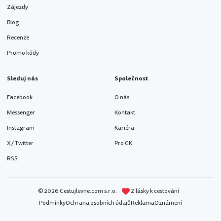
Zájezdy
Blog
Recenze
Promo kódy
Sleduj nás
Společnost
Facebook
O nás
Messenger
Kontakt
Instagram
Kariéra
X / Twitter
Pro CK
RSS
© 2026 Cestujlevne.com s.r.o.
Z lásky k cestování
Podmínky
Ochrana osobních údajů
Reklama
Oznámení