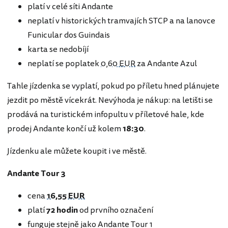
platí v celé síti Andante
neplatí v historických tramvajích STCP a na lanovce
Funicular dos Guindais
karta se nedobíjí
neplatí se poplatek
0,60 EUR
za Andante Azul
Tahle jízdenka se vyplatí, pokud po příletu hned plánujete
jezdit po městě vícekrát. Nevýhoda je nákup: na letišti se
prodává na turistickém infopultu v příletové hale, kde
prodej Andante končí už kolem
18:30
.
Jízdenku ale můžete koupit i ve městě.
Andante Tour 3
cena
16,55 EUR
platí
72 hodin
od prvního označení
funguje stejně jako Andante Tour 1