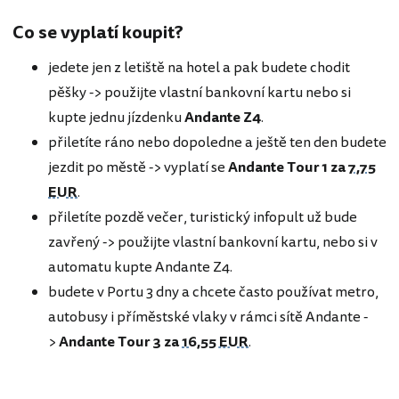
Co se vyplatí koupit?
jedete jen z letiště na hotel a pak budete chodit
pěšky -> použijte vlastní bankovní kartu nebo si
kupte jednu jízdenku
Andante Z4
.
přiletíte ráno nebo dopoledne a ještě ten den budete
jezdit po městě -> vyplatí se
Andante Tour 1 za
7,75
EUR
.
přiletíte pozdě večer, turistický infopult už bude
zavřený -> použijte vlastní bankovní kartu, nebo si v
automatu kupte Andante Z4.
budete v Portu 3 dny a chcete často používat metro,
autobusy i příměstské vlaky v rámci sítě Andante -
>
Andante Tour 3 za
16,55 EUR
.