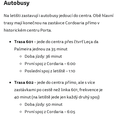
Autobusy
Na letišti zastavují i autobusy jedoucí do centra. Obě hlavní
trasy mají konečnou na zastávce Cordoaria přímo v
historickém centru Porta.
Trasa 601
– jede do centra přes čtvrť Leça da
Palmeira jednou za 35 minut
Doba jízdy: 36 minut
První spoj z Cordaria – 6:00
Poslední spoj z letiště – 1:10
Trasa 602
– jede do centra přímo, ale s více
zastávkami po cestě než linka 601, frekvence je
40 minut (na letiště jede jen každý druhý spoj)
Doba jízdy: 50 minut
První spoj z Cordaria – 6:05