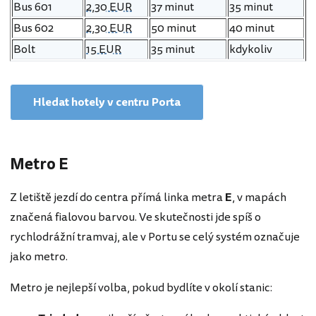
Bus 601
2,30 EUR
37 minut
35 minut
Bus 602
2,30 EUR
50 minut
40 minut
Bolt
15 EUR
35 minut
kdykoliv
Hledat hotely v centru Porta
Metro E
Z letiště jezdí do centra přímá linka metra
E
, v mapách
značená fialovou barvou. Ve skutečnosti jde spíš o
rychlodrážní tramvaj, ale v Portu se celý systém označuje
jako metro.
Metro je nejlepší volba, pokud bydlíte v okolí stanic: