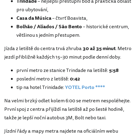
Trindade
– nejlepší přestupní bod a praktická oblast
pro ubytování,
Casa da Música
– čtvrť Boavista,
Bolhão / Aliados / São Bento
– historické centrum,
většinou s jedním přestupem.
Jízda z letiště do centra trvá zhruba
30 až 35 minut
. Metro
jezdí přibližně každých 15–30 minut podle denní doby.
první metro ze stanice Trindade na letiště:
5:58
poslední metro z letiště:
0:42
tip na hotel Trinidade:
YOTEL Porto ****
Na velmi brzký odlet kolem 6:00 se metrem nespoléhejte.
První spoj z centra přijíždí na letiště až po šesté hodině,
takže je lepší noční autobus 3M, Bolt nebo taxi.
Jízdní řády a mapy metra najdete na oficiálním webu