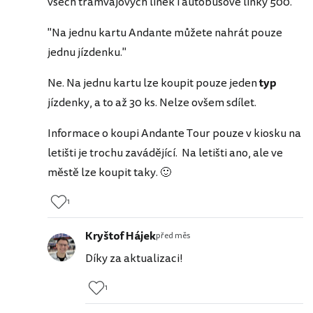
všech tramvajových linek i autobusové linky 500.
"Na jednu kartu Andante můžete nahrát pouze
jednu jízdenku."
Ne. Na jednu kartu lze koupit pouze jeden
typ
jízdenky, a to až 30 ks. Nelze ovšem sdílet.
Informace o koupi Andante Tour pouze v kiosku na
letišti je trochu zavádějící. Na letišti ano, ale ve
městě lze koupit taky. 🙂
1
Kryštof Hájek
před měs
Díky za aktualizaci!
1