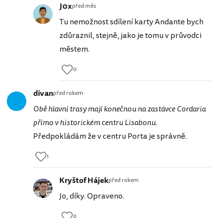
J0x
před měs
Tu nemožnost sdílení karty Andante bych
zdůraznil, stejně, jako je tomu v průvodci
městem.
0
divan
před rokem
Obě hlavní trasy mají konečnou na zastávce Cordaria
přímo v historickém centru Lisabonu.
Předpokládám že v centru Porta je správně.
1
Kryštof Hájek
před rokem
Jo, díky. Opraveno.
0