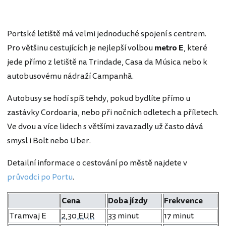
Portské letiště má velmi jednoduché spojení s centrem.
Pro většinu cestujících je nejlepší volbou
metro E
, které
jede přímo z letiště na Trindade, Casa da Música nebo k
autobusovému nádraží Campanhã.
Autobusy se hodí spíš tehdy, pokud bydlíte přímo u
zastávky Cordoaria, nebo při nočních odletech a příletech.
Ve dvou a více lidech s většími zavazadly už často dává
smysl i Bolt nebo Uber.
Detailní informace o cestování po městě najdete v
průvodci po Portu
.
Cena
Doba jízdy
Frekvence
Tramvaj E
2,30 EUR
33 minut
17 minut