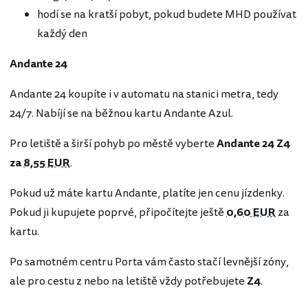
hodí se na kratší pobyt, pokud budete MHD používat
každý den
Andante 24
Andante 24 koupíte i v automatu na stanici metra, tedy
24/7. Nabíjí se na běžnou kartu Andante Azul.
Pro letiště a širší pohyb po městě vyberte
Andante 24 Z4
za
8,55 EUR
.
Pokud už máte kartu Andante, platíte jen cenu jízdenky.
Pokud ji kupujete poprvé, připočítejte ještě
0,60 EUR
za
kartu.
Po samotném centru Porta vám často stačí levnější zóny,
ale pro cestu z nebo na letiště vždy potřebujete
Z4
.