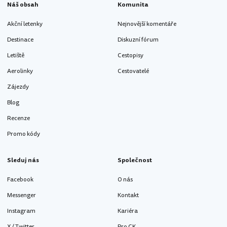
Náš obsah
Komunita
Akční letenky
Nejnovější komentáře
Destinace
Diskuzní fórum
Letiště
Cestopisy
Aerolinky
Cestovatelé
Zájezdy
Blog
Recenze
Promo kódy
Sleduj nás
Společnost
Facebook
O nás
Messenger
Kontakt
Instagram
Kariéra
X / Twitter
Pro CK