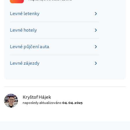
"Capital Hill". [btn "Hotely se slevou v
Canbeře zde"
Levné letenky
https://www.booking.com/city/au/me
lbourne.en.html?aid=355333…
Levné hotely
Levné půjčení auta
Levné zájezdy
Kryštof Hájek
naposledy aktualizováno
04. 04. 2025