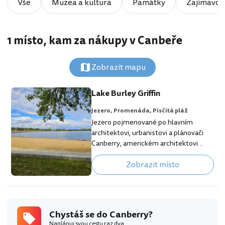
Vše
Muzea a kultura
Památky
Zajímavost
1 místo, kam za nákupy v Canbeře
Zobrazit mapu
Lake Burley Griffin
Jezero,
Promenáda,
Písčitá pláž
Jezero pojmenované po hlavním
architektovi, urbanistovi a plánovači
Canberry, americkém architektovi
Walteru Burley Griffinovi, je jeden z
Zobrazit místo
hlavních městotvorných prvků. Umělé
jezero bylo vybudované na řece
Molonglo a odděluje centrum s
obytnými a obchodními komplexy
kolem "City Hill" od vládní a
Chystáš se do Canberry?
parlamentní části Canberry kolem
Naplánuj svou cestu raz dva