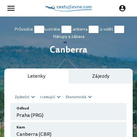
Průvodce
Austrálie
Canberra
Co vidět
Nákupy a zábava
Canberra
Letenky
Zájezdy
Zpáteční
1 cestující
Ekonomická
Odkud
Kam