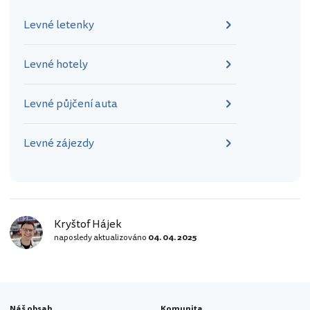
avšak funkční je až od roku 1970. Kdy
Levné letenky
hraje zvonkohra? Věž má celkem 57
bronzových…
Levné hotely
Levné půjčení auta
Levné zájezdy
Kryštof Hájek
naposledy aktualizováno
04. 04. 2025
Náš obsah
Komunita