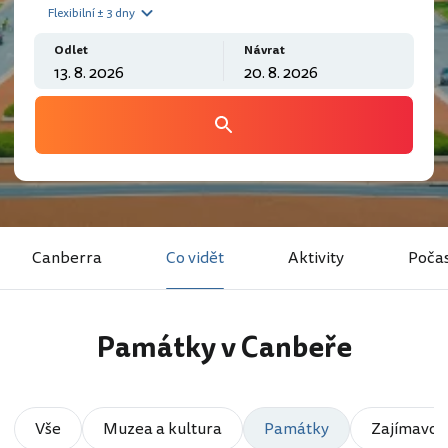
Flexibilní ± 3 dny
Odlet
Návrat
Canberra
Co vidět
Aktivity
Počas
Památky v Canbeře
Vše
Muzea a kultura
Památky
Zajímavost