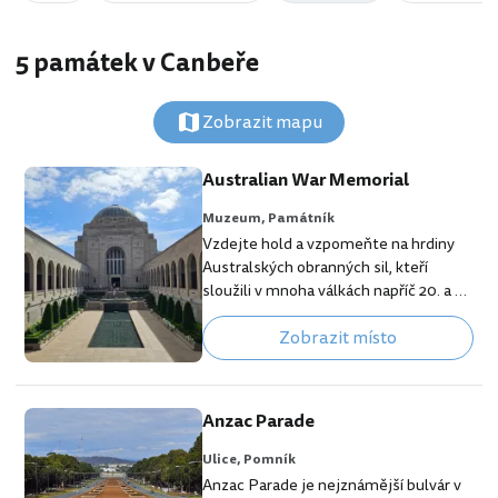
5 památek v Canbeře
Zobrazit mapu
Australian War Memorial
Muzeum,
Památník
Vzdejte hold a vzpomeňte na hrdiny
Australských obranných sil, kteří
sloužili v mnoha válkách napříč 20. a 21.
stoletím. V Canbeře navštívíte
Zobrazit místo
monumentální válečný památník a
muzeum, které spolu s melbournským
Shrine of Remembrance patří k
nejvýznamnějším památečním
Anzac Parade
místům v celé Austrálii. [btn "10
nejlepších hotelů – Canberra"
Ulice,
Pomník
https://www.booking.com/city/au/ca
Anzac Parade je nejznámější bulvár v