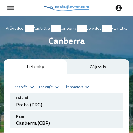
Průvodce
Austrálie
Canberra
Co vidět
Památky
Canberra
Letenky
Zájezdy
Zpáteční
1 cestující
Ekonomická
Odkud
Kam