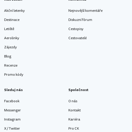
Akční letenky
Nejnovější komentáře
Destinace
Diskuzní fórum
Letiště
Cestopisy
Aerolinky
Cestovatelé
Zájezdy
Blog
Recenze
Promo kódy
Sleduj nás
Společnost
Facebook
O nás
Messenger
Kontakt
Instagram
Kariéra
X / Twitter
Pro CK