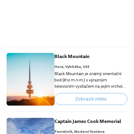
Black Mountain
Hora,
Vyhlídka,
Věž
Black Mountain je známý orientační
bod (812 m n.m.) s výrazným
televizním vysílačem na jejím vrcholu.
Hora patří k nejvíce rozmanitým
Zobrazit místo
přírodním oblastem v Canbeře. Její
svahy pokrývá původní buš, která je
domovem pro více než 100 druhů
ptáků a přes 500 druhů rostlin. [btn
Captain James Cook Memorial
"Hotely se slevou v Canbeře zde"
https://www.booking.com/city/au/me
Památník,
Moderní fontána