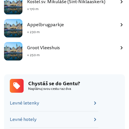
Kostel sv. Mikuláše (Sint-Niklaaskerk)
+ 170 m
Appelbrugparkje
+ 230 m
Groot Vleeshuis
+ 250 m
Chystáš se do Gentu?
Naplánuj svou cestu raz dva
Levné letenky
Levné hotely