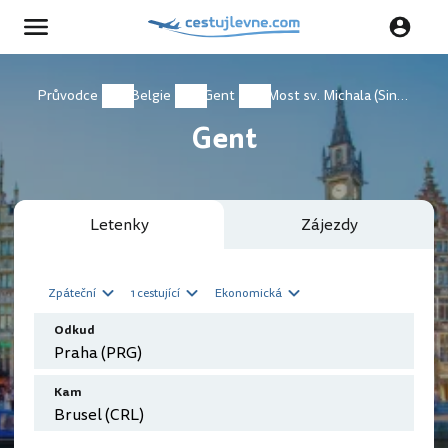
Průvodce
Belgie
Gent
Most sv. Michala (Sint-Michielsbrug)
Gent
Letenky
Zájezdy
Zpáteční
1 cestující
Ekonomická
Odkud
Kam