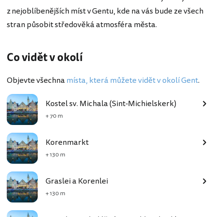
z nejoblíbenějších míst v Gentu, kde na vás bude ze všech
stran působit středověká atmosféra města.
Co vidět v okolí
Objevte všechna
místa, která můžete vidět v okolí Gent
.
Kostel sv. Michala (Sint-Michielskerk)
+ 70 m
Korenmarkt
+ 130 m
Graslei a Korenlei
+ 130 m