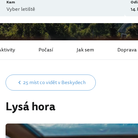
Kam
Odl
ktivity
Počasí
Jak sem
Doprava
25 míst co vidět v Beskydech
Lysá hora