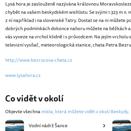
Lysá hora je zaslouženě nazývána královnou Moravskoslez
chybět na vašem beskydském wishlistu. Se svými 1.323 m n. 
z ní například i na slovenské Tatry. Dostat se na ni můžete 
dobrých podmínkách dokonce nahoru můžete na běžkách a v
vás vyveze na vrchol klidně i s průvodcem. Na jejím vrcholu 
televizní vysílač, meteorologická stanice, chata Petra Bez
http://www.bezrucova-chata.cz
www.lysahora.cz
Co vidět v okolí
Objevte všechna
místa, která můžete vidět v okolí Beskydy
.
Vodní nádrž Šance