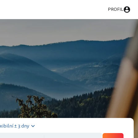
PROFIL
xibilní ± 3 dny