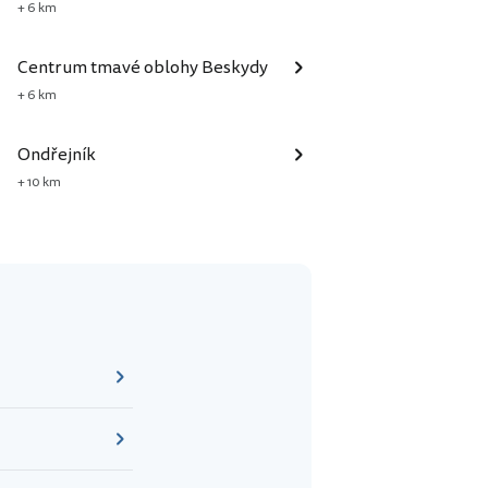
+ 6 km
Centrum tmavé oblohy Beskydy
+ 6 km
Ondřejník
+ 10 km