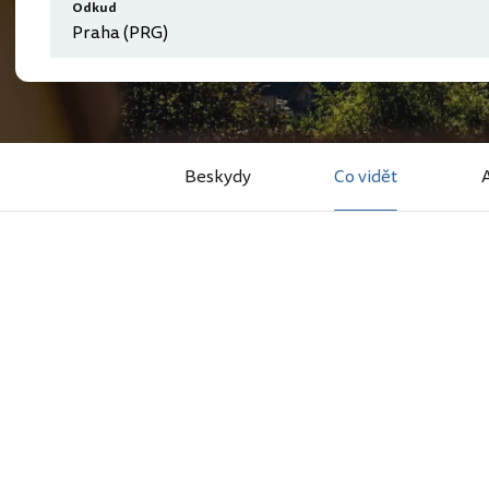
Odkud
Beskydy
Co vidět
A