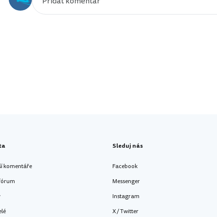
ta
Sleduj nás
ší komentáře
Facebook
 fórum
Messenger
y
Instagram
elé
X / Twitter