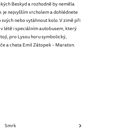
ských Beskyd a rozhodně by neměla
m. je nejvyšším vrcholem a dohlédnete
po svých nebo vytáhnout kolo. V zimě při
 létě i speciálním autobusem, který
stojí, pro Lysou horu symbolický,
ruče a chata Emil Zátopek – Maraton.
Smrk