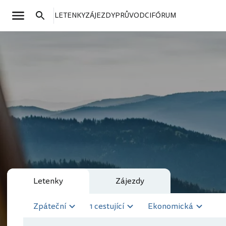
LETENKY
ZÁJEZDY
PRŮVODCI
FÓRUM
Letenky
Zájezdy
Zpáteční
1 cestující
Ekonomická