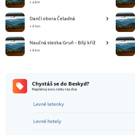
+ 4 km
Dančí obora Čeladná
+ 6 km
Naučná stezka Gruň – Bílý kříž
+ 8 km
Chystáš se do Beskyd?
Naplánuj svou cestu raz dva
Levné letenky
Levné hotely