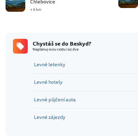
Chlebovice
+ 6 km
Chystáš se do Beskyd?
Naplánuj svou cestu raz dva
Levné letenky
Levné hotely
Levné půjčení auta
Levné zájezdy