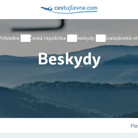
Průvodce
Česká republika
Beskydy
Svatojánská vě
Beskydy
Fle