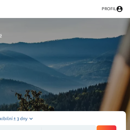
PROFIL
ž
xibilní ± 3 dny