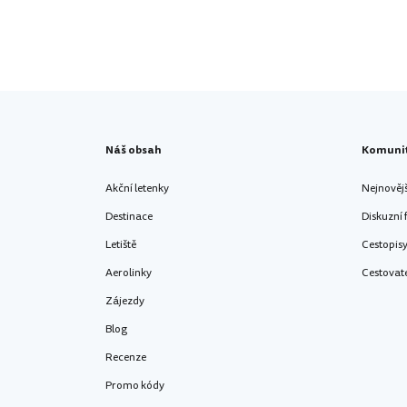
Náš obsah
Komuni
Akční letenky
Nejnověj
Destinace
Diskuzní
Letiště
Cestopis
Aerolinky
Cestovat
Zájezdy
Blog
Recenze
Promo kódy