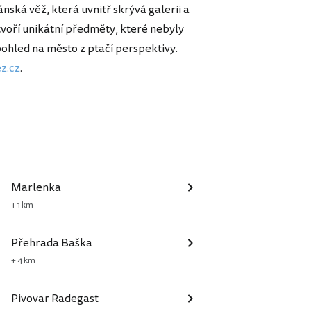
ská věž, která uvnitř skrývá galerii a
tvoří unikátní předměty, které nebyly
pohled na město z ptačí perspektivy.
z.cz
.
Marlenka
+ 1 km
Přehrada Baška
+ 4 km
Pivovar Radegast