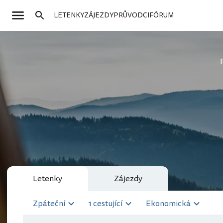
LETENKY
ZÁJEZDY
PRŮVODCI
FÓRUM
Letenky
Zájezdy
Zpáteční
1 cestující
Ekonomická