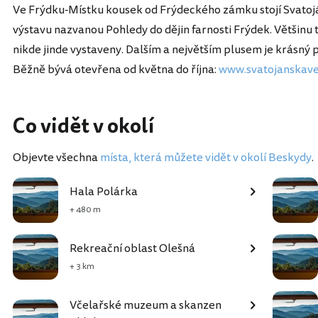
Ve Frýdku-Místku kousek od Frýdeckého zámku stojí Svatoján
výstavu nazvanou Pohledy do dějin farnosti Frýdek. Většinu 
nikde jinde vystaveny. Dalším a největším plusem je krásný 
Běžně bývá otevřena od května do října:
www.svatojanskave
Co vidět v okolí
Objevte všechna
místa, která můžete vidět v okolí Beskydy
.
Hala Polárka
+ 480 m
Rekreační oblast Olešná
+ 3 km
Včelařské muzeum a skanzen