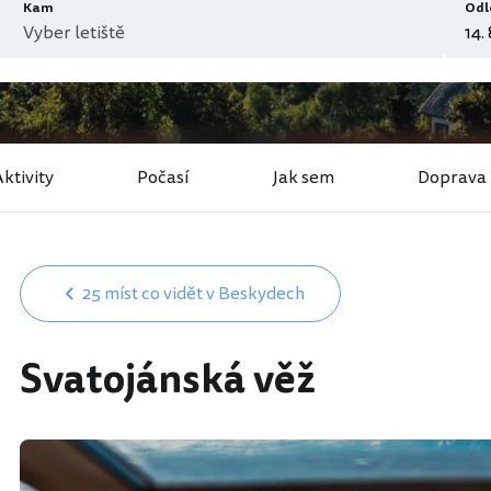
Kam
Odl
ktivity
Počasí
Jak sem
Doprava
25 míst co vidět v Beskydech
Svatojánská věž