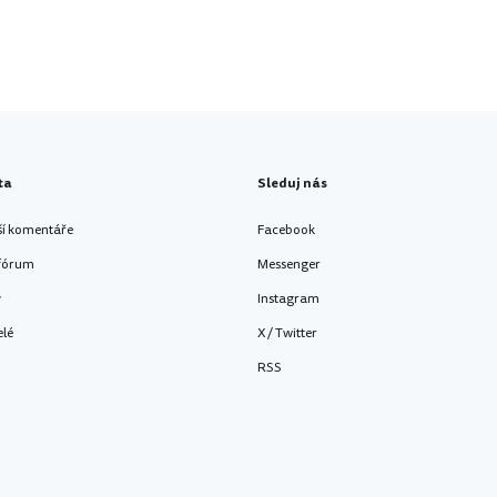
ta
Sleduj nás
ší komentáře
Facebook
 fórum
Messenger
y
Instagram
elé
X / Twitter
RSS