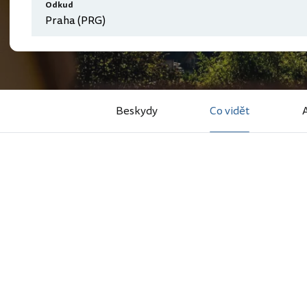
Odkud
Beskydy
Co vidět
A