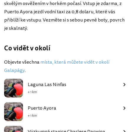
skvělým osvěžením v horkém počasí. Vstup je zdarma, z
Puerto Ayora jezdí vodní taxi za 0,8 dolaru, které vás
přiblíží ke vstupu. Vezměte si s sebou pevné boty, povrch
je skalnatý.
Co vidět v okolí
Objevte všechna
místa, která můžete vidět v okolí
Galapágy
.
Laguna Las Ninfas
+ 1 km
Puerto Ayora
+ 1 km
Výzkumná stanice Charlese Darwina