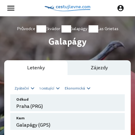
Průvodce
Ekvádor
Galapágy
Las Grietas
Galapágy
Letenky
Zájezdy
Zpáteční
1 cestující
Ekonomická
Odkud
Kam