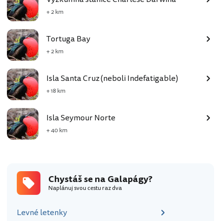
+ 2 km
Tortuga Bay
+ 2 km
Isla Santa Cruz (neboli Indefatigable)
+ 18 km
Isla Seymour Norte
+ 40 km
Chystáš se na Galapágy?
Naplánuj svou cestu raz dva
Levné letenky