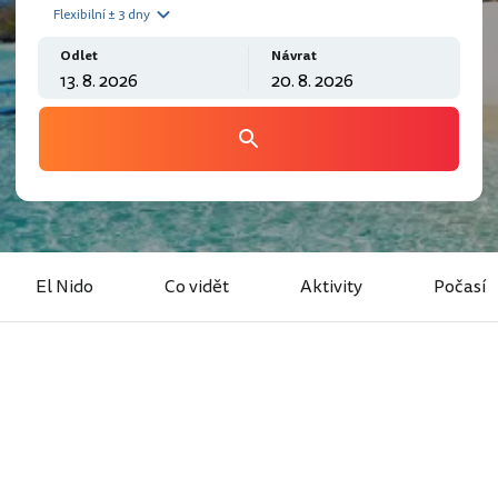
Flexibilní ± 3 dny
Odlet
Návrat
El Nido
Co vidět
Aktivity
Počasí