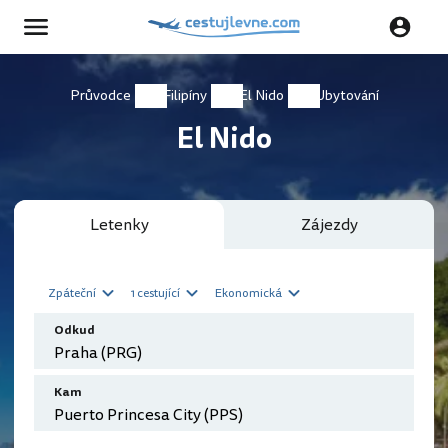
Průvodce
Filipíny
El Nido
Ubytování
El Nido
Letenky
Zájezdy
Zpáteční
1 cestující
Ekonomická
Odkud
Kam