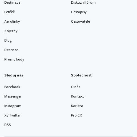
Destinace
Diskuzní fórum
Letiště
Cestopisy
Aerolinky
Cestovatelé
Zájezdy
Blog
Recenze
Promo kódy
Sleduj nás
Společnost
Facebook
O nás
Messenger
Kontakt
Instagram
Kariéra
X / Twitter
Pro CK
RSS