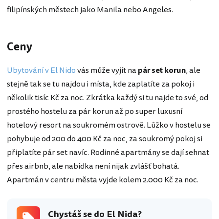
filipínských městech jako Manila nebo Angeles.
Ceny
Ubytování v El Nido
vás může vyjít na
pár set korun
, ale
stejně tak se tu najdou i místa, kde zaplatíte za pokoj i
několik tisíc Kč za noc. Zkrátka každý si tu najde to své, od
prostého hostelu za pár korun až po super luxusní
hotelový resort na soukromém ostrově. Lůžko v hostelu se
pohybuje od 200 do 400 Kč za noc, za soukromý pokoj si
připlatíte pár set navíc. Rodinné apartmány se dají sehnat
přes airbnb, ale nabídka není nijak zvlášť bohatá.
Apartmán v centru města vyjde kolem 2.000 Kč za noc.
Chystáš se do El Nida?