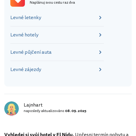
Naplánuj svou cestu raz dva
Levné letenky
Levné hotely
Levné půjčení auta
Levné zájezdy
Lajnhart
naposledy aktualizováno
08. 09. 2025
Vyhledej si svůj hotel v El Nidu.
Upřesni termín pobytu a