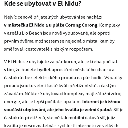
Kde se ubytovat v El Nidu?
Nejvíc cenově přijatelných ubytování se nachází
v městečku El Nido
a
u pláže Corong Corong
. Komplexy
v areálu Lio Beach jsou nově vybudované, ale oproti
prvním dvěma možnostem se nejedná o místa, kam by
směřovali cestovatelé s nízkým rozpočtem.
V El Nidu se ubytujete za pár korun, ale je třeba počítat
s tím, že budete bydlet uprostřed městského chaosu a
častokrát bez elektrického proudu na pár hodin. Výpadky
proudu jsou tu velmi časté kvůli přetížení sítě a častým
závadám. Některé ubytovací komplexy mají záložní zdroj
energie, ale je lepší počítat s opakem.
Internet je běžnou
součástí ubytování, ale jeho kvalita je velmi špatná
. Síť je
častokrát přetížená, stejně tak mobilní datová síť, jejíž
kvalita je nesrovnatelná s rychlostí internetu ve velkých